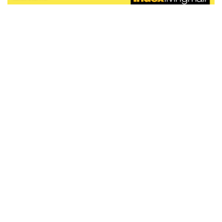
สตี
ใส่
สไลด์
น้ำ
ออฟฟิศ
ลิ้น
เฟ่น&ส
รองเท้า
รุ่น
เก้าอี้
ชัก
เต
อุปกรณ์
วา
สตูล
สำนักงาน
ตะกร้า
ตัส
ภายใน
โน่
อเนกประสงค์
ห้องน้ำ
ตู้
ชุด
ลิ้น
กล่อง
ผ้า
ห้อง
ชัก
อเนกประสงค์
ขนหนู
นอน
และ
รุ่น
ตู้
ชุด
เมล
ลิ้น
คลุม
เบิร์น
ชัก
อาบ
อเนกประสงค์
น้ำ
ชั้น
อุปกรณ์
วาง
อาบ
อเนกประสงค์
น้ำ
ถาด
วาง