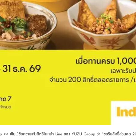
U Group >> พิมพ์ข้อความแจ้งสิทธิในหน้า Line ของ YUZU Group ว่า “ขอรับสิทธิ์ส่ว