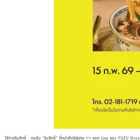
วิธีการรับสิทธิ์ : กดปุ่ม “รับสิทธิ์” ที่หน้าสิทธิพิเศษ >> แอด Line ของ YUZ