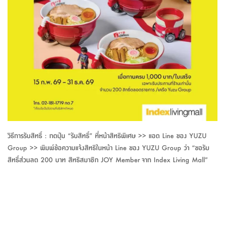
จบ
ฟุต
รูป
เม็ด
จัด
อุปกรณ์
ตกแต่ง
เครื่อง
โคม
อุปกรณ์
ตะกร้า
อาหาร
ของ
รุ่น
โมริ
โน่
ครัว
แป้ง
วาง
และ
นั่ง
อุปกรณ์
ใน
ตู้
โฟม
แต่ง
ถัง
ทำความ
โซฟา
สวน
ครัว
ไฟ
จัด
ผ้า
ใน
เพ
ซี
เล่น
และ
ปลอก
รูป
ซัก
ซี
สูง
สวน
ขยะ
สะอาด
ภาชนะ
ชุด
รุ่น
ระย้า
เก็บ
ห้องน้ำ
นเน่
รีส์
โต๊ะ
อุปกรณ์
อบ
ตู้
ผ้า
ปั้น
อุปกรณ์
โคม
รีส์
เก้าอี้
แบบ
จัด
ห้อง
จิ
สำหรับ
ข้าง
ห้อง
การ
รีด
แขวน
ตู้
นวม
ตกแต่ง
ราง
อุปกรณ์
ไฟ
พับ
หลอด
ใช้
เก็บ
กระจก
วา
นอน
นนี่
สำนักงาน
เตียง
เก็บ
เดิน
และ
ติด
เตี้ย
และ
ม่าน
ตกแต่ง
ห้อง
ไฟ
เท้า
อาหาร
ตั้ง
ซาบิ
รุ่น
ของ
ที่
เครื่อง
ทาง
หลอด
นอน
โต๊ะ
ผนัง
อุปกรณ์
พื้นที่
โซฟา
และ
กล่อง
เหยียบ
พื้น
ซี
ซี
ตู้
รอง
เบาะ
มือ
ไฟ
พับ
ตกแต่ง
ใน
อุปกรณ์
รุ่น
อุปกรณ์
ทิช
และ
รีส์
รีน
บริเวณ
ช่าง
ตู้
สำหรับ
นอน
รอง
ห้อง
สินค้า
สวน
ใน
โด
ชู่
กระจก
นอก
และ
นั่ง
ไซด์
ใช้
แจกัน
นั่ง
แนะนำ
ครัว
ชุด
มิ
ติด
บ้าน
ที่นอน
อุปกรณ์
เล่น
บอร์ด
ใน
พรม
ที่
ห้อง
เน็ก
ผนัง
และ
ปิคนิค
อุปกรณ์
ปรับปรุง
ครัว
ดัก
เก็บ
นอน
วิธีการรับสิทธิ์ : กดปุ่ม “รับสิทธิ์” ที่หน้าสิทธิพิเศษ >> แอด Line ของ YUZU
สวน
โต๊ะ
ตกแต่ง
ออกแบบ
บ้าน
และ
ฝุ่น
โซฟา
เครื่อง
ฝักบัว
รุ่น
Group >> พิมพ์ข้อความแจ้งสิทธิในหน้า Line ของ YUZU Group ว่า “ขอรับ
ภาษา
ตู้
กลาง
ผนัง
ห้อง
รุ่น
สำอาง
/
เมล
สิทธิ์ส่วนลด 200 บาท สิทธิสมาชิก JOY Member จาก Index Living Mall”
บิล
เสื้อผ้า
อาหาร
เคียร่
และ
สาย
ตัน
โต๊ะ
เครื่อง
ต์
ใน
ไทย
Eng
า
เครื่อง
ฉีด
อิน
คอนโซล
หอม
แบบ
ตู้
ตู้
ประดับ
ชำระ
เฟอร์นิเจอร์
คุณ
สำนักงาน
โซฟา
เสื้อผ้า
/
โต๊ะ
พรม
รุ่น
กล่อง
บาน
ก๊อก
ข้าง
ตู้
โฮม