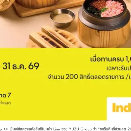
U Group >> พิมพ์ข้อความแจ้งสิทธิในหน้า Line ของ YUZU Group ว่า “ขอรับสิทธิ์ส่ว