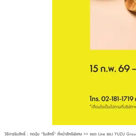
วิธีการรับสิทธิ์ : กดปุ่ม “รับสิทธิ์” ที่หน้าสิทธิพิเศษ >> แอด Line ของ YUZ