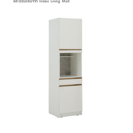
และออนไลน์จาก Index Living Mall
ที่
วาง
ของ
อเนกประสงค์
ถัง
น้ำ