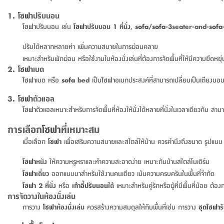
1.
โซฟา
ปรับนอน
โซฟา
ปรับนอน เช่น
โซฟา
ปรับนอน 1 ที่นั่ง
,
sofa
/
sofa
-3seater-and-
sofa
ปรับได้หลากหลายท่า เพิ่มความสบายในการผ่อนคลาย
เหมาะสำหรับพักผ่อน หรือใช้งานในห้องนั่งเล่นที่ต้องการจัดพื้นที่ให้มีความยืดหยุ่
2.
โซฟา
เบด
โซฟา
เบด หรือ
sofa
bed
เป็น
โซฟา
อเนกประสงค์ที่สามารถเปลี่ยนเป็นเตียงนอนไ
3.
โซฟา
ตัวแอล
โซฟา
ตัวแอลเหมาะสำหรับการจัดพื้นที่ห้องให้นั่งได้หลายที่นั่งในเวลาเดียวกัน สาม
การเลือก
โซฟา
ที่เหมาะสม
เมื่อเลือก
โซฟา
เพื่อเสริมความสบายและสไตล์ให้บ้าน ควรคำนึงถึงขนาด รูปแบบ แล
โซฟา
หนัง
ให้ความหรูหราและทำความสะอาดง่าย เหมาะกับบ้านสไตล์โมเดิร์น
โซฟา
เดี่ยว
ออกแบบมาสำหรับใช้งานคนเดียว เน้นความครบครันในพื้นที่จำกัด
โซฟา
2 ที่นั่ง
หรือ
เก้าอี้ปรับนอน
ได้
เหมาะสำหรับคู่รักหรือผู้ที่มีพื้นที่น้อย ต้อ
การจัดวางในห้องนั่งเล่น
การวาง
โซฟา
ห้องนั่งเล่น
ควรสร้างความสมดุลให้กับพื้นที่เช่น การวาง
ชุด
โซฟา
ร