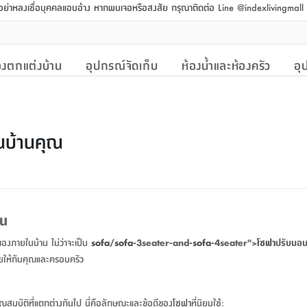
 อย่าหลงเชื่อบุคคลแอบอ้าง หากพบเจอหรือสงสัย กรุณาติดต่อ Line @indexlivingmal
งตกแต่งบ้าน
อุปกรณ์จัดเก็บ
ห้องน้ำและห้องครัว
อุ
ในบ้านคุณ
ัน
เองภายในบ้าน ไม่ว่าจะเป็น
sofa
/
sofa
-3seater-and-
sofa
-4seater">
โซฟา
ปรับนอน 
ายให้กับคุณและครอบครัว
ุณสมบัติที่แตกต่างกันไป นี่คือลักษณะและข้อดีของ
โซฟา
ที่นิยมใช้: