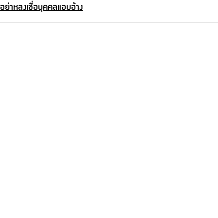
 อย่าหลงเชื่อบุคคลแอบอ้าง