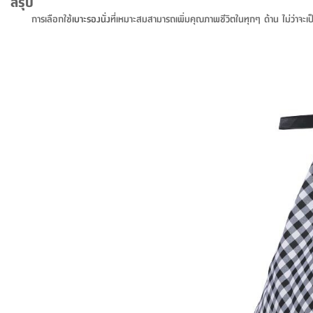
สรุป
การเลือกใช้
เบาะรองนั่ง
ที่เหมาะสมสามารถเพิ่มคุณภาพชีวิตในทุกๆ ด้าน ไม่ว่าจะเป