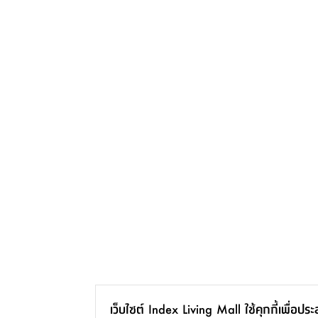
เว็บไซต์ Index Living Mall ใช้คุกกี้เพื่อปร