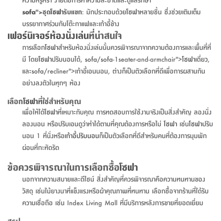
สตี
ใส่
สไลด์
น้ำ
ออฟฟิศ
ลิ้น
sofa
">ชุด
โซฟา
รับแขก
: มักประกอบด้วย
โซฟา
หลายชิ้น ซึ่งช่วยเติมเต็ม
เฟ่น&ส
รองเท้า
รุ่น
เก้าอี้
ชัก
บรรยากาศร่วมกับโต๊ะกาแฟและเก้าอี้ข้าง
เต
อุปกรณ์
วา
สตูล
เฟอร์นิเจอร์ห้องนั่งเล่น
ที่น่าสนใจ
สำนักงาน
ตะกร้า
ตัส
ภายใน
โน่
การเลือก
โซฟา
สำหรับห้องนั่งเล่นนั้นควรพิจารณาจากความต้องการและพื้นที่ที่
อเนกประสงค์
ห้องน้ำ
ตู้
มี โดย
โซฟา
ปรับนอนได้,
sofa
/
sofa
-1seater-and-armchair">
โซฟา
เดี่ยว,
ชุด
ลิ้น
กล่อง
และ
sofa
/recliner">เก้าอี้เอนนอน, ต่างก็เป็นตัวเลือกที่ดีเพื่อการผสานกัน
ผ้า
ห้อง
ชัก
อเนกประสงค์
อย่างลงตัวในทุกๆ ห้อง
ขนหนู
นอน
และ
รุ่น
เลือก
โซฟา
ที่ใช่สำหรับคุณ
ตู้
ชุด
เมล
เพื่อให้ได้
โซฟา
ที่เหมาะกับคุณ การทดสอบการใช้งานจริงเป็นสิ่งสำคัญ ลองนั่ง
ลิ้น
คลุม
เบิร์น
ลองนอน หรือปรับเอนดูว่าทำได้ตามที่คุณต้องการหรือไม่
โซฟา
เช่น
โซฟา
ปรับ
ชัก
อาบ
นอน 1 ที่นั่งหรือ
เก้าอี้ปรับนอน
ก็เป็นตัวเลือกที่ดีสำหรับคนที่ต้องการมุมพัก
อเนกประสงค์
น้ำ
ผ่อนที่กะทัดรัด
ชั้น
อุปกรณ์
ข้อควรพิจารณาในการเลือกซื้อ
โซฟา
วาง
อาบ
นอกจากความสบายและดีไซน์ สิ่งสำคัญที่ควรพิจารณาคือความทนทานของ
อเนกประสงค์
น้ำ
วัสดุ เช่นไม้ยางนาที่แข็งแรงหรือผ้าคุณภาพที่ทนทาน เลือกซื้อจากร้านที่ได้รับ
ความเชื่อถือ เช่น Index Living Mall ที่มีบริการหลังการขายที่ยอดเยี่ยม
ถาด
วาง
สรุป