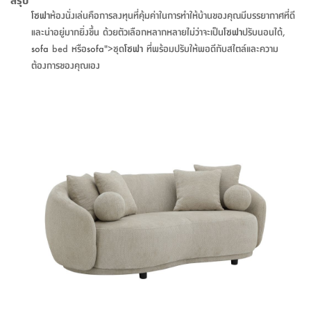
ที่
โซฟา
ห้องนั่งเล่นคือการลงทุนที่คุ้มค่าในการทำให้บ้านของคุณมีบรรยากาศที่ดี
วาง
และน่าอยู่มากยิ่งขึ้น ด้วยตัวเลือกหลากหลายไม่ว่าจะเป็น
โซฟา
ปรับนอนได้,
ของ
sofa
bed หรือ
sofa
">ชุด
โซฟา
ที่พร้อมปรับให้พอดีกับสไตล์และความ
อเนกประสงค์
ต้องการของคุณเอง
ถัง
น้ำ