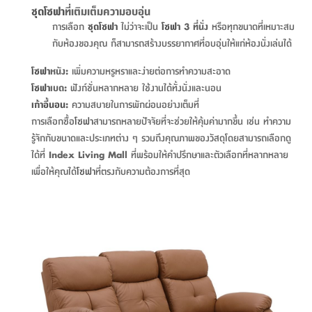
สตี
ใส่
สไลด์
น้ำ
ชุด
โซฟา
ที่เติมเต็มความอบอุ่น
ออฟฟิศ
ลิ้น
เฟ่น&ส
รองเท้า
รุ่น
การเลือก
ชุด
โซฟา
ไม่ว่าจะเป็น
โซฟา
3 ที่นั่ง
หรือทุกขนาดที่เหมาะสม
เก้าอี้
ชัก
เต
อุปกรณ์
วา
กับห้องของคุณ ก็สามารถสร้างบรรยากาศที่อบอุ่นให้แก่ห้องนั่งเล่นได้
สตูล
สำนักงาน
ตะกร้า
ตัส
ภายใน
โน่
อเนกประสงค์
ห้องน้ำ
โซฟา
หนัง:
เพิ่มความหรูหราและง่ายต่อการทำความสะอาด
ตู้
ชุด
โซฟา
เบด:
ฟังก์ชั่นหลากหลาย ใช้งานได้ทั้งนั่งและนอน
ลิ้น
กล่อง
ผ้า
ห้อง
เก้าอี้นอน
:
ความสบายในการพักผ่อนอย่างเต็มที่
ชัก
อเนกประสงค์
ขนหนู
นอน
การเลือกซื้อ
โซฟา
สามารถหลายปัจจัยที่จะช่วยให้คุ้มค่ามากขึ้น เช่น ทำความ
และ
รุ่น
รู้จักกับขนาดและประเภทต่าง ๆ รวมถึงคุณภาพของวัสดุโดยสามารถเลือกดู
ตู้
ชุด
เมล
ได้ที่
Index Living Mall
ที่พร้อมให้คำปรึกษาและตัวเลือกที่หลากหลาย
ลิ้น
คลุม
เบิร์น
เพื่อให้คุณได้
โซฟา
ที่ตรงกับความต้องการที่สุด
ชัก
อาบ
อเนกประสงค์
น้ำ
ชั้น
อุปกรณ์
วาง
อาบ
อเนกประสงค์
น้ำ
ถาด
วาง