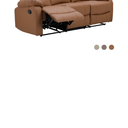
ที่
วาง
ของ
อเนกประสงค์
ถัง
น้ำ