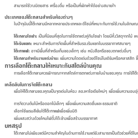
สามารถใช้วางนิตยสาร เครื่องดื่ม หรือเป็นที่พักเท้าได้อย่างสบายใจ
ประเภทของ
โต๊ะกลาง
สำหรับห้องต่างๆ
ในปัจจุบันนี้
โต๊ะกลาง
มีหลากหลายประเภทและดีไซน์ที่เหมาะกับการใช้งานในลักษณะต
โต๊ะกลาง
โซฟา:
เป็นที่นิยมที่สุดในการใช้ตกแต่งคู่กับโซฟา โดยมีทั้งวัสดุจากไม้ 
โต๊ะรับแขก
:
เหมาะสำหรับการจัดพื้นที่สำหรับรองรับแขกในบรรยากาศสบายๆ
โต๊ะกาแฟ
:
อาจมีพื้นที่สำหรับเก็บของเล็กๆ เช่น หนังสือหรือของตกแต่งอื่นๆ
โต๊ะกลาง
สำหรับงานแต่งบ้าน:
เพิ่มความโดดเด่นด้วยดีไซน์โมเดิร์นหรือคลาสสิก ขึ
การเลือก
โต๊ะกลาง
ให้เหมาะกับสไตล์บ้านคุณ
การเลือก
โต๊ะกลาง
ควรพิจารณาจากสไตล์การตกแต่งภายในบ้านของคุณ การใช้
โต
เคล็ดลับในการจัด
โต๊ะกลาง
เพื่อให้
โต๊ะกลาง
ของคุณเป็นจุดเด่นในห้อง ลองหาไอเดียใหม่ๆ เพื่อเพิ่มความอบอุ่น
การจัดวางต้นไม้หรือดอกไม้เล็กๆ เพื่อเพิ่มความสดชื่นและธรรมชาติ
เลือกใช้พรมสีเข้มใต้
โต๊ะกาแฟ
เพื่อเพิ่มมิติ
เพิ่มแสงสว่างด้วยโคมไฟตั้งโต๊ะข้างเพื่อสร้างบรรยากาศ
บทสรุป
โต๊ะกลาง
ไม่เพียงแต่มีความสำคัญในด้านการใช้งานแต่ยังสามารถเป็นตัวช่วยที่ด