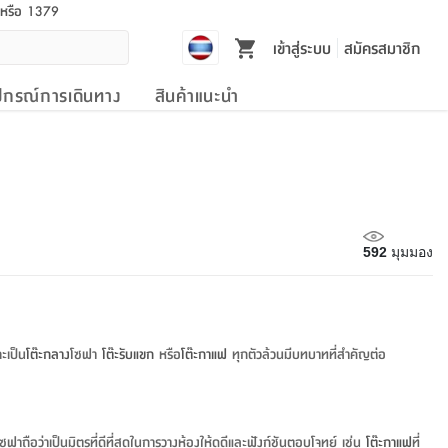
l หรือ 1379
เข้าสู่ระบบ
สมัครสมาชิก
ปกรณ์การเดินทาง
สินค้าแนะนำ
592
มุมมอง
ะเป็น
โต๊ะกลาง
โซฟา
โต๊ะรับแขก
หรือ
โต๊ะกาแฟ
ทุกตัวล้วนมีบทบาทที่สำคัญต่อ
โซฟาถือว่าเป็นมิตรที่ดีที่สุดในการวางห้องให้ดูดีและฟังก์ชันตอบโจทย์ เช่น
โต๊ะกาแฟ
ที่