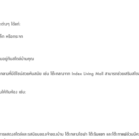
่างๆ ได้แก่:
เหล็ก หรือกระจก
้นอยู่กับสไตล์บ้านคุณ
๊ะกลาง
ที่มีดีไซน์สวยทันสมัย เช่น
โต๊ะกลาง
จาก Index Living Mall สามารถช่วยเสริมสไตล์ห้
ให้กับห้อง เช่น:
ีในการแสดงสไตล์และรสนิยมของเจ้าของบ้าน
โต๊ะกลาง
โซฟา
โต๊ะรับแขก
และ
โต๊ะกาแฟ
ล้วนมีค