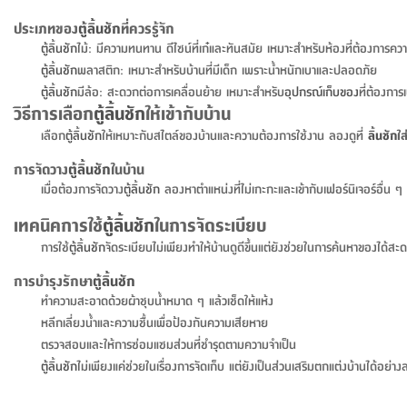
ประเภทของ
ตู้
ลิ้นชัก
ที่ควรรู้จัก
ตู้
ลิ้นชัก
ไม้: มีความทนทาน ดีไซน์ที่เก๋และทันสมัย เหมาะสำหรับห้องที่ต้องการคว
ตู้
ลิ้นชัก
พลาสติก: เหมาะสำหรับบ้านที่มีเด็ก เพราะน้ำหนักเบาและปลอดภัย
ตู้
ลิ้นชัก
มีล้อ: สะดวกต่อการเคลื่อนย้าย เหมาะสำหรับ
อุปกรณ์เก็บของ
ที่ต้องกา
วิธีการเลือก
ตู้
ลิ้นชัก
ให้เข้ากับบ้าน
เลือก
ตู้
ลิ้นชัก
ให้เหมาะกับสไตล์ของบ้านและความต้องการใช้งาน ลองดูที่
ลิ้นชัก
ใส
การจัดวาง
ตู้
ลิ้นชัก
ในบ้าน
เมื่อต้องการจัดวาง
ตู้
ลิ้นชัก
ลองหาตำแหน่งที่ไม่เกะกะและเข้ากับเฟอร์นิเจอร์อื่น ๆ
เทคนิคการใช้
ตู้
ลิ้นชัก
ในการจัดระเบียบ
การใช้
ตู้
ลิ้นชัก
จัดระเบียบไม่เพียงทำให้บ้านดูดีขึ้นแต่ยังช่วยในการค้นหาของได้สะ
การบำรุงรักษา
ตู้
ลิ้นชัก
ทำความสะอาดด้วยผ้าชุบน้ำหมาด ๆ แล้วเช็ดให้แห้ง
หลีกเลี่ยงน้ำและความชื้นเพื่อป้องกันความเสียหาย
ตรวจสอบและให้การซ่อมแซมส่วนที่ชำรุดตามความจำเป็น
ตู้
ลิ้นชัก
ไม่เพียงแค่ช่วยในเรื่องการจัดเก็บ แต่ยังเป็นส่วนเสริมตกแต่งบ้านได้อย่าง