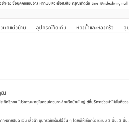
 อย่าหลงเชื่อบุคคลแอบอ้าง หากพบเจอหรือสงสัย กรุณาติดต่อ Line @indexlivingmal
งตกแต่งบ้าน
อุปกรณ์จัดเก็บ
ห้องน้ำและห้องครัว
อุ
คุณ
มีประสิทธิภาพ ไม่ว่าคุณจะอยู่ในคอนโดขนาดเล็กหรือบ้านใหญ่
ตู้
ลิ้นชัก
จะช่วยทำให้พื้นที่ขอ
ลากหลายชนิด เช่น เสื้อผ้า อุปกรณ์เครื่องใช้อื่น ๆ โดยมีให้เลือกตั้งแต่แบบ 2 ชั้น, 3 ช