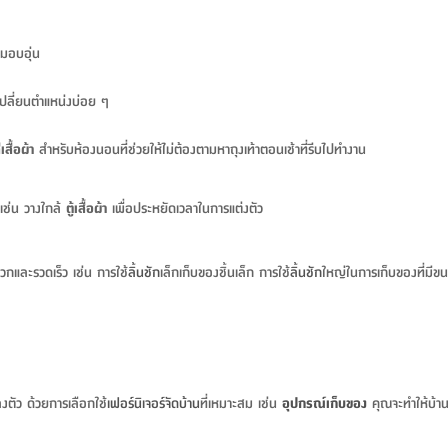
ามอบอุ่น
รเปลี่ยนตำแหน่งบ่อย ๆ
่เสื้อผ้า
สำหรับห้องนอนที่ช่วยให้ไม่ต้องตามหาถุงเท้าตอนเช้าที่รีบไปทำงาน
 เช่น วางใกล้
ตู้เสื้อผ้า
เพื่อประหยัดเวลาในการแต่งตัว
ดวกและรวดเร็ว เช่น การใช้
ลิ้นชัก
เล็กเก็บของชิ้นเล็ก การใช้
ลิ้นชัก
ใหญ่ในการเก็บของที่มีข
ลงตัว ด้วยการเลือกใช้
เฟอร์นิเจอร์จัดบ้าน
ที่เหมาะสม เช่น
อุปกรณ์เก็บของ
คุณจะทำให้บ้าน