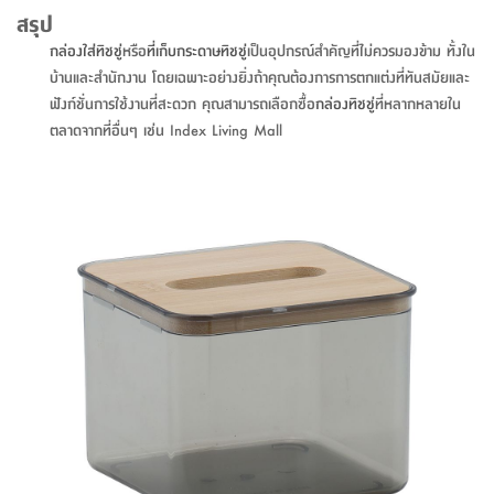
สรุป
ที่
วาง
กล่องใส่ทิชชู่
หรือ
ที่เก็บกระดาษทิชชู่
เป็นอุปกรณ์สำคัญที่ไม่ควรมองข้าม ทั้งใน
ของ
บ้านและสำนักงาน โดยเฉพาะอย่างยิ่งถ้าคุณต้องการการตกแต่งที่ทันสมัยและ
อเนกประสงค์
ฟังก์ชั่นการใช้งานที่สะดวก คุณสามารถเลือกซื้อ
กล่องทิชชู่
ที่หลากหลายใน
ตลาดจากที่อื่นๆ เช่น Index Living Mall
ถัง
น้ำ