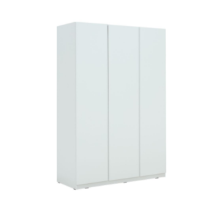
ที่
วาง
ของ
อเนกประสงค์
ถัง
น้ำ