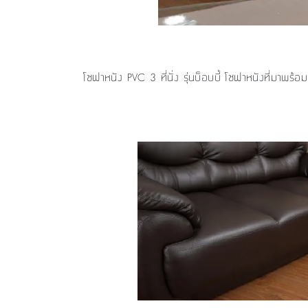
โซฟาหนัง PVC 3 ที่นั่ง รุ่นบ็อบบี้ โซฟาหนังที่มาพร้อม