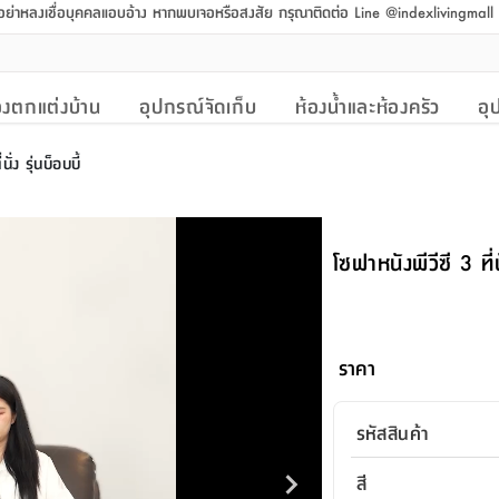
 อย่าหลงเชื่อบุคคลแอบอ้าง หากพบเจอหรือสงสัย กรุณาติดต่อ Line @indexlivingmal
งตกแต่งบ้าน
อุปกรณ์จัดเก็บ
ห้องน้ำและห้องครัว
อุ
ั่ง รุ่นบ็อบบี้
โซฟาหนังพีวีซี 3 ที่นั
ราคา
รหัสสินค้า
สี