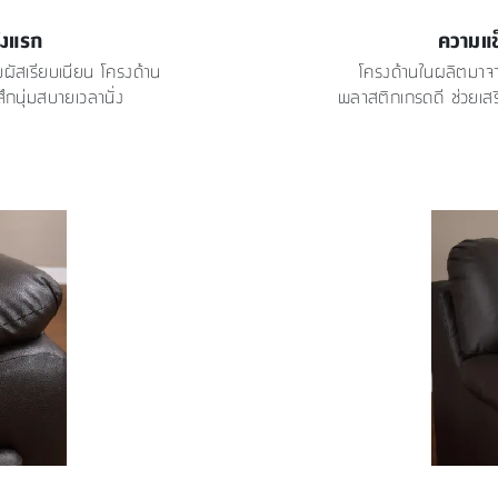
ั้งแรก
ความแข
ผัสเรียบเนียน โครงด้าน
โครงด้านในผลิตมาจา
สึกนุ่มสบายเวลานั่ง
พลาสติกเกรดดี ช่วยเสร