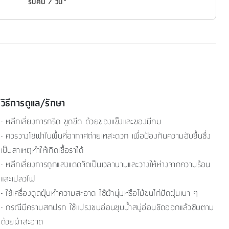
รับคืน 7 วัน*
วิธีการดูแล/รักษา
- หลีกเลี่ยงการกรีด ขูดขีด ด้วยของแข็งและของมีคม
- ควรวางโซฟาในพื้นที่อากาศถ่ายเทสะดวก เพื่อป้องกันความอับชื้นซึ่ง
เป็นสาเหตุทำให้เกิดเชื้อราได้
- หลีกเลี่ยงการถูกแสงแดดจัดเป็นเวลานานและวางให้ห่างจากความร้อน
และเปลวไฟ
- ใช้เครื่องดูดฝุ่นทำความสะอาด ใช้ผ้านุ่มหรือไม้ขนไก่ปัดฝุ่นเบา ๆ
- กรณีมีคราบสกปรก ใช้แปรงขนอ่อนชุบน้ำสบู่อ่อนขัดออกแล้วซับตาม
ด้วยผ้าสะอาด