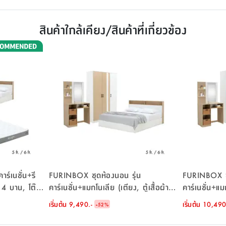
สินค้าใกล้เคียง/สินค้าที่เกี่ยวข้อง
์เนชั่น+รี
FURINBOX ชุดห้องนอน รุ่น
FURINBOX ชุ
า 4 บาน, โต๊ะ
คาร์เนชั่น+แมกโนเลีย (เตียง, ตู้เสื้อผ้า 3
คาร์เนชั่น+แมก
2 ใบ) - สี
บาน, โต๊ะเครื่องแป้ง) - สีขาว/ธรรมชาติ
บาน, โต๊ะเครื
เริ่มต้น
9,490.-
-
เริ่มต้น
10,490
52
%