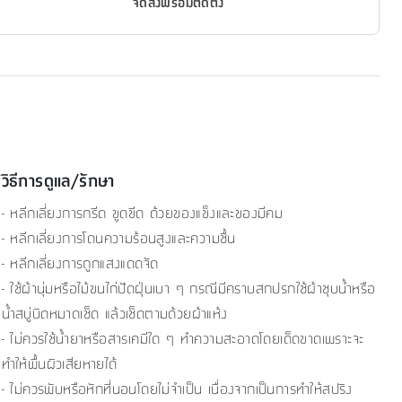
จัดส่งพร้อมติดตั้ง
วิธีการดูแล/รักษา
- หลีกเลี่ยงการกรีด ขูดขีด ด้วยของแข็งและของมีคม
- หลีกเลี่ยงการโดนความร้อนสูงและความชื้น
- หลีกเลี่ยงการถูกแสงแดดจัด
- ใช้ผ้านุ่มหรือไม้ขนไก่ปัดฝุ่นเบา ๆ กรณีมีคราบสกปรกใช้ผ้าชุบน้ำหรือ
น้ำสบู่บิดหมาดเช็ด แล้วเช็ดตามด้วยผ้าแห้ง
- ไม่ควรใช้น้ำยาหรือสารเคมีใด ๆ ทำความสะอาดโดยเด็ดขาดเพราะจะ
ทำให้พื้นผิวเสียหายได้
- ไม่ควรพับหรือหักที่นอนโดยไม่จำเป็น เนื่องจากเป็นการทำให้สปริง