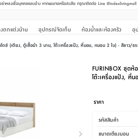
 อย่าหลงเชื่อบุคคลแอบอ้าง หากพบเจอหรือสงสัย กรุณาติดต่อ Line @indexlivingmal
งตกแต่งบ้าน
อุปกรณ์จัดเก็บ
ห้องน้ำและห้องครัว
อุ
ดซ์ (เตียง, ตู้เสื้อผ้า 3 บาน, โต๊ะเครื่องแป้ง, ที่นอน, หมอน 2 ใบ) - สีขาว/ธ
FURINBOX ชุดห้องนอ
โต๊ะเครื่องแป้ง, ท
ราคา
รหัสสินค้า
ขนาดเตียงนอน