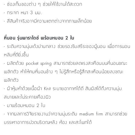
- ช่องเก็บของต่าง ๆ ช่วยให้ใช้งานได้สะดวก
- กระจก หนา 3 มม.
- สีสินค้าจริงอาจมีความแตกต่างจากภาพเล็กน้อย
ที่นอน รุ่นพาราไดซ์ พร้อมหมอน 2 ใบ
- ระดับความนุ่มเด้งปานกลาง ช่วยรองรับสรีระของผู้นอน เพื่อการนอน
หลับที่ดียิ่งขึ้น
- ผลิตด้วย pocket spring สามารถช่วยลดแรงสะเทือนบนที่นอนขณะ
พลิกตัว ทำให้คนที่นอนข้าง ๆ ไม่รู้สึกหรือรู้สึกสะเทือนน้อยลงขณะ
พลิกตัว
- ผ้าหุ้มทำด้วยเนื้อผ้า Knit ระบายอากาศได้ดี สัมผัสได้ถึงความนุ่ม
สบายและไม่ระคายเคืองผิว
- มาพร้อมหมอน 2 ใบ
- จากผลการวิจัยรายงานว่าความนุ่มระดับ medium firm สามารถช่วย
บรรเทาอาการปวดบริเวณหลัง ท้อง และสะโพกได้