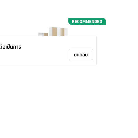
าถือเป็นการ
ยินยอม
FURINBOX ชุดห้องนอน คาร์เนชั่น+รี
แล็กเซอร์ (เตียง, ตู้เสื้อผ้า 4 บาน, โต๊ะ
เครื่องแป้ง, ที่นอน, หมอน 2 ใบ) - สี
เริ่มต้น
13,990.-
-
51
%
ขาว/ธรรมชาติ