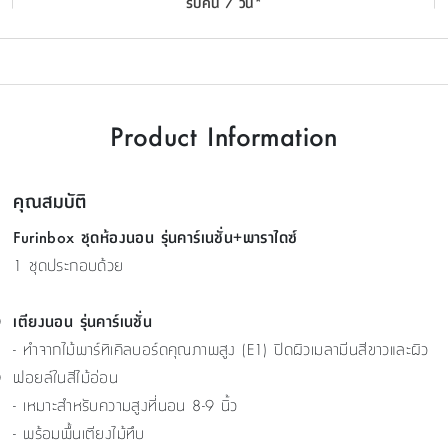
รับคืน 7 วัน*
Product Information
คุณสมบัติ
Furinbox ชุดห้องนอน รุ่นคาร์เนชั่น+พาราไดซ์
1 ชุดประกอบด้วย
0
เตียงนอน รุ่นคาร์เนชั่น
- ทำจากไม้พาร์ทิเคิลบอร์ดคุณภาพสูง (E1) ปิดผิวเมลามีนสีขาวและผิว
0
ฟอยล์ในสีไม้อ่อน
- เหมาะสำหรับความสูงที่นอน 8-9 นิ้ว
- พร้อมพื้นเตียงไม้ทึบ