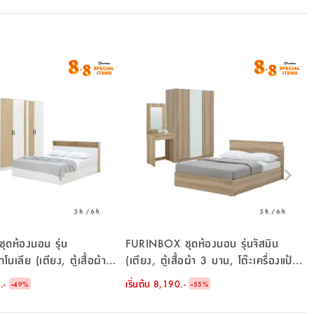
ดห้องนอน รุ่น
FURINBOX ชุดห้องนอน รุ่นจัสมิน
โนเลีย (เตียง, ตู้เสื้อผ้า 4
(เตียง, ตู้เสื้อผ้า 3 บาน, โต๊ะเครื่องแป้ง)
่องแป้ง) - สีขาว/ธรรมชาติ
- สีธรรมชาติ/ขาว
.-
-
เริ่มต้น
8,190.-
-
49
%
55
%