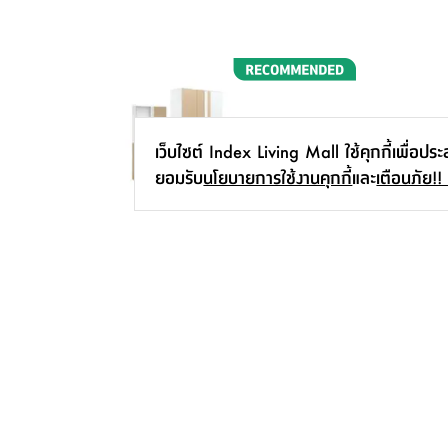
เว็บไซต์ Index Living Mall ใช้คุกกี้เพื่อปร
ยอมรับ
นโยบายการใช้งานคุกกี้
และ
เตือนภัย!!
FURINBOX ชุดห้องนอน รุ่นคาร์เนชั่น+รี
แล็กเซอร์ (เตียง, ตู้เสื้อผ้า 3 บาน, โต๊ะ
เครื่องแป้ง, ที่นอน, หมอน 2 ใบ) - สี
เริ่มต้น
12,190.-
-
56
%
ขาว/ธรรมชาติ