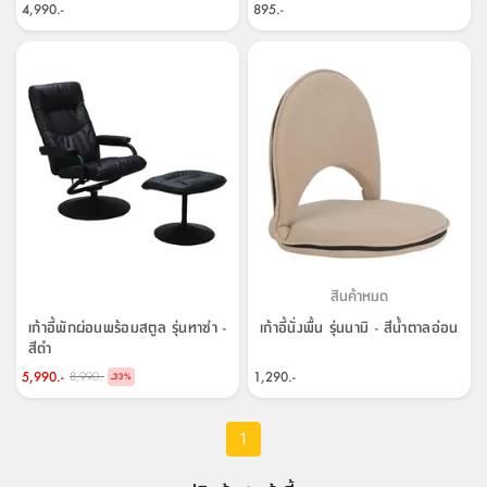
สตี
ใส่
สไลด์
น้ำ
4,990.-
895.-
ออฟฟิศ
ลิ้น
เฟ่น&ส
รองเท้า
รุ่น
เก้าอี้
ชัก
เต
อุปกรณ์
วา
สตูล
สำนักงาน
ตะกร้า
ตัส
ภายใน
โน่
อเนกประสงค์
ห้องน้ำ
ตู้
ชุด
ลิ้น
กล่อง
ผ้า
ห้อง
ชัก
อเนกประสงค์
ขนหนู
นอน
และ
รุ่น
ตู้
ชุด
เมล
ลิ้น
คลุม
เบิร์น
ชัก
อาบ
สินค้าหมด
อเนกประสงค์
น้ำ
เก้าอี้พักผ่อนพร้อมสตูล รุ่นทาซ่า -
เก้าอี้นั่งพื้น รุ่นนามิ - สีน้ำตาลอ่อน
สีดำ
ชั้น
อุปกรณ์
5,990.-
1,290.-
8,990.-
-
33
%
วาง
อาบ
อเนกประสงค์
น้ำ
1
ถาด
วาง