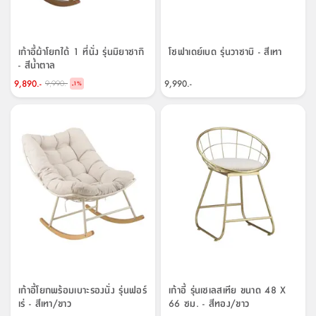
จบ
ฟุต
รูป
เม็ด
จัด
อุปกรณ์
ตกแต่ง
เครื่อง
โคม
อุปกรณ์
ตะกร้า
อาหาร
ของ
รุ่น
โมริ
โน่
ครัว
แป้ง
วาง
และ
นั่ง
อุปกรณ์
ใน
ตู้
โฟม
แต่ง
ถัง
ทำความ
โซฟา
สวน
ครัว
ไฟ
จัด
ผ้า
ใน
เพ
ซี
เล่น
และ
ปลอก
รูป
ซัก
ซี
สูง
สวน
ขยะ
สะอาด
ภาชนะ
ชุด
รุ่น
ระย้า
เก็บ
ห้องน้ำ
นเน่
รีส์
โต๊ะ
อุปกรณ์
อบ
ตู้
ผ้า
ปั้น
อุปกรณ์
โคม
เก้าอี้ผ้าโยกได้ 1 ที่นั่ง รุ่นมิยาซากิ
โซฟาเดย์เบด รุ่นวาซาบิ - สีเทา
รีส์
เก้าอี้
แบบ
จัด
ห้อง
จิ
สำหรับ
ข้าง
ห้อง
- สีน้ำตาล
การ
รีด
แขวน
ตู้
นวม
ตกแต่ง
ราง
อุปกรณ์
ไฟ
พับ
หลอด
ใช้
เก็บ
กระจก
วา
นอน
นนี่
สำนักงาน
เตียง
เก็บ
เดิน
และ
ติด
เตี้ย
และ
ม่าน
ตกแต่ง
ห้อง
9,890.-
9,990.-
9,990.-
-
ไฟ
เท้า
อาหาร
ตั้ง
ซาบิ
รุ่น
1
%
ของ
ที่
เครื่อง
ทาง
หลอด
นอน
โต๊ะ
ผนัง
อุปกรณ์
พื้นที่
โซฟา
และ
กล่อง
เหยียบ
พื้น
ซี
ซี
ตู้
รอง
เบาะ
มือ
ไฟ
พับ
ตกแต่ง
ใน
อุปกรณ์
รุ่น
อุปกรณ์
ทิช
และ
รีส์
รีน
บริเวณ
ช่าง
ตู้
สำหรับ
นอน
รอง
ห้อง
สินค้า
สวน
ใน
โด
ชู่
กระจก
นอก
และ
นั่ง
ไซด์
ใช้
แจกัน
นั่ง
แนะนำ
ครัว
ชุด
มิ
ติด
บ้าน
ที่นอน
อุปกรณ์
เล่น
บอร์ด
ใน
พรม
ที่
ห้อง
เน็ก
ผนัง
และ
ปิคนิค
อุปกรณ์
ปรับปรุง
ครัว
ดัก
เก็บ
นอน
สวน
โต๊ะ
ตกแต่ง
ออกแบบ
บ้าน
และ
ฝุ่น
โซฟา
เครื่อง
ฝักบัว
รุ่น
ภาษา
ตู้
กลาง
ผนัง
ห้อง
รุ่น
สำอาง
/
เมล
บิล
เสื้อผ้า
อาหาร
เคียร่
และ
สาย
ตัน
โต๊ะ
เครื่อง
ต์
ใน
ไทย
Eng
า
เครื่อง
ฉีด
อิน
คอนโซล
หอม
แบบ
ตู้
ตู้
ประดับ
ชำระ
เฟอร์นิเจอร์
คุณ
สำนักงาน
โซฟา
เสื้อผ้า
/
เก้าอี้โยกพร้อมเบาะรองนั่ง รุ่นฟอร์
เก้าอี้ รุ่นเซเลสเทีย ขนาด 48 X
โต๊ะ
พรม
รุ่น
กล่อง
บาน
เร่ - สีเทา/ขาว
66 ซม. - สีทอง/ขาว
ก๊อก
ข้าง
ตู้
โฮม