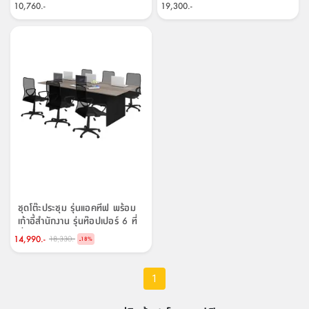
สตี
ใส่
สไลด์
น้ำ
10,760.-
19,300.-
ออฟฟิศ
ลิ้น
เฟ่น&ส
รองเท้า
รุ่น
เก้าอี้
ชัก
เต
อุปกรณ์
วา
สตูล
สำนักงาน
ตะกร้า
ตัส
ภายใน
โน่
อเนกประสงค์
ห้องน้ำ
ตู้
ชุด
ลิ้น
กล่อง
ผ้า
ห้อง
ชัก
อเนกประสงค์
ขนหนู
นอน
และ
รุ่น
ตู้
ชุด
เมล
ลิ้น
คลุม
เบิร์น
ชัก
อาบ
อเนกประสงค์
น้ำ
ชุดโต๊ะประชุม รุ่นแอคทีฟ พร้อม
เก้าอี้สำนักงาน รุ่นท๊อปเปอร์ 6 ที่
ชั้น
อุปกรณ์
นั่ง - สีแนทเชอรัลโอ๊ค/ดำ
14,990.-
18,330.-
-
18
%
วาง
อาบ
อเนกประสงค์
น้ำ
1
ถาด
วาง