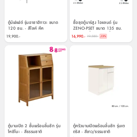
จบ
ฟุต
รูป
เม็ด
จัด
อุปกรณ์
ตกแต่ง
เครื่อง
โคม
อุปกรณ์
ตะกร้า
อาหาร
ของ
รุ่น
โมริ
โน่
ครัว
แป้ง
วาง
และ
นั่ง
อุปกรณ์
ใน
ตู้
โฟม
แต่ง
ถัง
ทำความ
โซฟา
สวน
ครัว
ไฟ
จัด
ผ้า
ใน
เพ
ซี
เล่น
และ
ปลอก
รูป
ซัก
ซี
สูง
สวน
ขยะ
สะอาด
ภาชนะ
ชุด
รุ่น
ระย้า
เก็บ
ห้องน้ำ
นเน่
รีส์
โต๊ะ
อุปกรณ์
อบ
ตู้
ผ้า
ปั้น
อุปกรณ์
โคม
ตู้บัฟเฟต์ รุ่นอาซาฮิกาวะ ขนาด
ซื้อชุดตู้บาร์สูง ไอแลนด์ รุ่น
รีส์
เก้าอี้
แบบ
จัด
ห้อง
จิ
สำหรับ
ข้าง
ห้อง
120 ซม. - สีไลท์ ทีค
ZENO-PSET ขนาด 135 ซม.
การ
รีด
แขวน
ตู้
นวม
ตกแต่ง
ราง
อุปกรณ์
ไฟ
พับ
หลอด
ใช้
เก็บ
กระจก
วา
นอน
นนี่
สำนักงาน
พร้อมเก้าอี้บาร์ รุ่นฟังกี้ หรือ
เตียง
เก็บ
เดิน
และ
ติด
เตี้ย
และ
ม่าน
ตกแต่ง
ห้อง
19,900.-
16,990.-
19,580.-
-
ไฟ
เท้า
อาหาร
ตั้ง
ซาบิ
รุ่น
13
%
นอยซ์ (2 ที่นั่ง) ราคาพิเศษ!
ของ
ที่
เครื่อง
ทาง
หลอด
นอน
โต๊ะ
ผนัง
อุปกรณ์
พื้นที่
โซฟา
และ
กล่อง
เหยียบ
พื้น
ซี
ซี
ตู้
รอง
เบาะ
มือ
ไฟ
พับ
ตกแต่ง
ใน
อุปกรณ์
รุ่น
อุปกรณ์
ทิช
และ
รีส์
รีน
บริเวณ
ช่าง
ตู้
สำหรับ
นอน
รอง
ห้อง
สินค้า
สวน
ใน
โด
ชู่
กระจก
นอก
และ
นั่ง
ไซด์
ใช้
แจกัน
นั่ง
แนะนำ
ครัว
ชุด
มิ
ติด
บ้าน
ที่นอน
อุปกรณ์
เล่น
บอร์ด
ใน
พรม
ที่
ห้อง
เน็ก
ผนัง
และ
ปิคนิค
อุปกรณ์
ปรับปรุง
ครัว
ดัก
เก็บ
นอน
สวน
โต๊ะ
ตกแต่ง
ออกแบบ
บ้าน
และ
ฝุ่น
โซฟา
เครื่อง
ฝักบัว
รุ่น
ภาษา
ตู้
กลาง
ผนัง
ห้อง
รุ่น
สำอาง
/
เมล
บิล
เสื้อผ้า
อาหาร
เคียร่
และ
สาย
ตัน
โต๊ะ
เครื่อง
ต์
ใน
ไทย
Eng
า
เครื่อง
ฉีด
อิน
คอนโซล
หอม
แบบ
ตู้
ตู้
ประดับ
ชำระ
เฟอร์นิเจอร์
คุณ
สำนักงาน
โซฟา
เสื้อผ้า
/
ตู้บานเปิด 2 ชั้นพร้อมลิ้นชัก รุ่น
ตู้ครัวบานเปิดพร้อมลิ้นชัก รุ่นเต
โต๊ะ
พรม
รุ่น
กล่อง
บาน
โทชิโนะ - สีธรรมชาติ
ตริส - สีขาว/ธรรมชาติ
ก๊อก
ข้าง
ตู้
โฮม