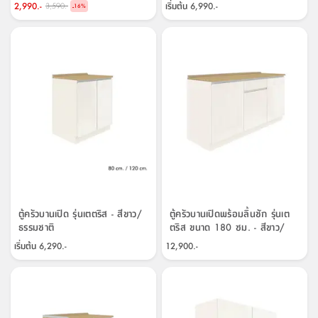
สตี
ใส่
สไลด์
น้ำ
2,990.-
เริ่มต้น
6,990.-
3,590.-
-
16
%
ออฟฟิศ
ลิ้น
เฟ่น&ส
รองเท้า
รุ่น
เก้าอี้
ชัก
เต
อุปกรณ์
วา
สตูล
สำนักงาน
ตะกร้า
ตัส
ภายใน
โน่
อเนกประสงค์
ห้องน้ำ
ตู้
ชุด
ลิ้น
กล่อง
ผ้า
ห้อง
ชัก
อเนกประสงค์
ขนหนู
นอน
และ
รุ่น
ตู้
ชุด
เมล
ลิ้น
คลุม
เบิร์น
ชัก
อาบ
อเนกประสงค์
น้ำ
ตู้ครัวบานเปิด รุ่นเตตริส - สีขาว/
ตู้ครัวบานเปิดพร้อมลิ้นชัก รุ่นเต
ธรรมชาติ
ตริส ขนาด 180 ซม. - สีขาว/
ชั้น
อุปกรณ์
ธรรมชาติ
เริ่มต้น
6,290.-
12,900.-
วาง
อาบ
อเนกประสงค์
น้ำ
ถาด
วาง