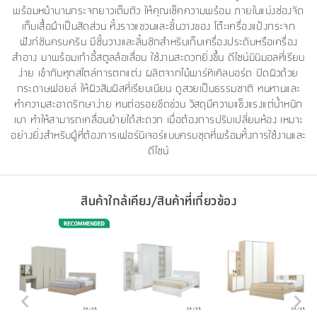
พร้อมหน้าบานกระจกยาวเต็มตัว ให้คุณเช็คความพร้อม ภายในแบ่งช่องจัด
เก็บเสื้อผ้าเป็นสัดส่วน ทั้งราวแขวนและชั้นวางของ โต๊ะเครื่องแป้งกระจก
ฟังก์ชันครบครัน มีชั้นวางและลิ้นชักสำหรับเก็บเครื่องประดับหรือเครื่อง
สำอาง มาพร้อมเก้าอี้สตูลล้อเลื่อน ใช้งานสะดวกยิ่งขึ้น ดีไซน์มินิมอลที่เรียบ
ง่าย เข้ากับทุกสไตล์การตกแต่ง ผลิตจากไม้พาร์ทิเคิลบอร์ด ปิดผิวด้วย
กระดาษฟอยล์ ให้ผิวสัมผัสที่เรียบเนียน ดูสวยเป็นธรรมชาติ ทนทานและ
ทำความสะอาดรักษาง่าย ทนต่อรอยขีดข่วน วัสดุมีความแข็งแรงแต่น้ำหนัก
เบา ทำให้สามารถเคลื่อนย้ายได้สะดวก เมื่อต้องการปรับเปลี่ยนห้อง เหมาะ
อย่างยิ่งสำหรับผู้ที่ต้องการเฟอร์นิเจอร์แบบครบชุดที่พร้อมทั้งการใช้งานและ
ดีไซน์
สินค้าใกล้เคียง/สินค้าที่เกี่ยวข้อง