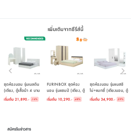
ดำ
ที่นอน, หมอน 2 ใบ) - สี
ขาว/ธรรมชาติ
เพิ่มเติมจากซีรีส์นี้
ชุดห้องนอน รุ่นเมลตัน
FURINBOX ชุดห้อง
ชุดห้องนอน รุ่นแมสซิ
(เตียง, ตู้เสื้อผ้า 4 บาน
นอน รุ่นแชมป์ (เตียง, ตู้
โม่+แมกซี่ (เตียงนอน, ตู้
พร้อมกระจก, โต๊ะเครื่อง
เสื้อผ้า, โต๊ะเครื่องแป้ง
เสื้อผ้า 3 บานพร้อม
เริ่มต้น
21,890.-
เริ่มต้น
10,290.-
เริ่มต้น
34,900.-
-
-
-
16
%
48
%
29
%
เเป้ง) - สีขาว
พร้อมสตูล) - สีไลท์ วู้ด/
กระจกเงา, โต๊ะเครื่องแป้ง)
ดำ
- สีขาว
สมัครรับข่าวสาร