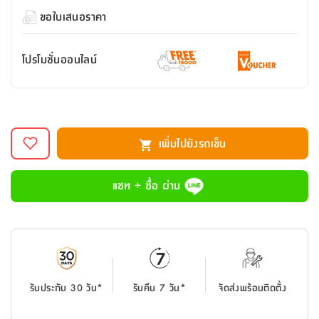
สตี
ใส่
สไลด์
น้ำ
ออฟฟิศ
ลิ้น
ขอใบเสนอราคา
เฟ่น&ส
รองเท้า
รุ่น
เก้าอี้
ชัก
เต
อุปกรณ์
วา
สตูล
สำนักงาน
ตะกร้า
ตัส
ภายใน
โน่
โปรโมชั่นออนไลน์
อเนกประสงค์
ห้องน้ำ
ตู้
ชุด
ลิ้น
กล่อง
ผ้า
ห้อง
ชัก
อเนกประสงค์
ขนหนู
นอน
และ
รุ่น
เพิ่มไปยังรถเข็น
ตู้
ชุด
เมล
ลิ้น
คลุม
เบิร์น
ชัก
แชท + ซื้อ ผ่าน
อาบ
อเนกประสงค์
น้ำ
ชั้น
อุปกรณ์
วาง
อาบ
อเนกประสงค์
น้ำ
รับประกัน 30 วัน*
รับคืน 7 วัน*
จัดส่งพร้อมติดตั้ง
ถาด
วาง