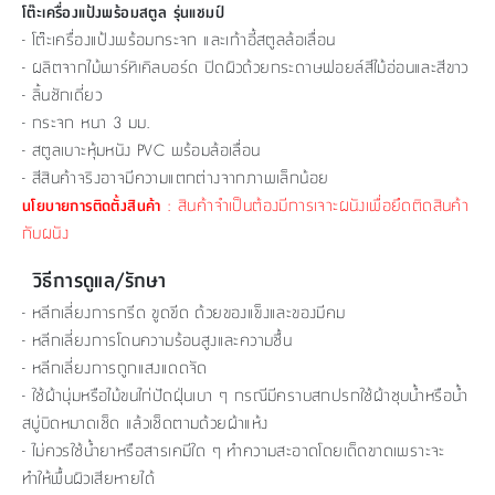
โต๊ะเครื่องแป้งพร้อมสตูล​ รุ่นแชมป์
- โต๊ะเครื่องแป้งพร้อมกระจก และเก้าอี้สตูลล้อเลื่อน
- ผลิตจากไม้พาร์ทิเคิลบอร์ด ปิดผิวด้วยกระดาษฟอยล์สีไม้อ่อนและสีขาว
- ลิ้นชักเดี่ยว
- กระจก หนา 3 มม.
- สตูลเบาะหุ้มหนัง PVC พร้อมล้อเลื่อน
- สีสินค้าจริงอาจมีความแตกต่างจากภาพเล็กน้อย
: สินค้าจำเป็นต้องมีการเจาะผนังเพื่อยึดติดสินค้า
นโยบายการติดตั้งสินค้า
กับผนัง
วิธีการดูแล/รักษา
- หลีกเลี่ยงการกรีด ขูดขีด ด้วยของแข็งและของมีคม
- หลีกเลี่ยงการโดนความร้อนสูงและความชื้น
- หลีกเลี่ยงการถูกแสงแดดจัด
- ใช้ผ้านุ่มหรือไม้ขนไก่ปัดฝุ่นเบา ๆ กรณีมีคราบสกปรกใช้ผ้าชุบน้ำหรือน้ำ
สบู่บิดหมาดเช็ด แล้วเช็ดตามด้วยผ้าแห้ง
- ไม่ควรใช้น้ำยาหรือสารเคมีใด ๆ ทำความสะอาดโดยเด็ดขาดเพราะจะ
ทำให้พื้นผิวเสียหายได้