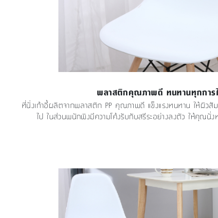
พลาสติกคุณภาพดี ทนทานทุกการใ
ที่นั่งเก้าอี้ผลิตจากพลาสติก PP คุณภาพดี แข็งแรงทนทาน ให้ผิวสัมผั
ไป ในส่วนพนักพิงมีความโค้งรับกับสรีระอย่างลงตัว ให้คุณนั่