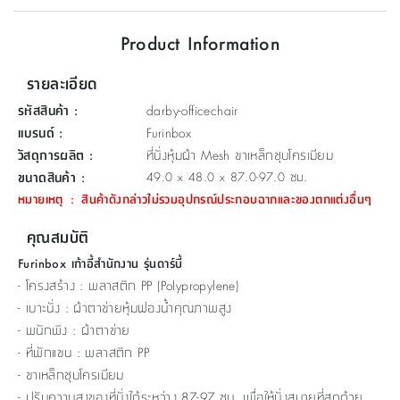
ที่
Product Information
วาง
ของ
รายละเอียด
อเนกประสงค์
รหัสสินค้า
:
darby-officechair
ถัง
แบรนด์
:
Furinbox
น้ำ
วัสดุการผลิต
:
ที่นั่งหุ้มผ้า Mesh ขาเหล็กชุบโครเมียม
ขนาดสินค้า
:
49.0 x 48.0 x 87.0-97.0 ซม.
หมายเหตุ
:
สินค้าดังกล่าวไม่รวมอุปกรณ์ประกอบฉากและของตกแต่งอื่นๆ
คุณสมบัติ
Furinbox เก้าอี้สำนักงาน รุ่นดาร์บี้
- โครงสร้าง : พลาสติก PP (Polypropylene)
- เบาะนั่ง : ผ้าตาข่ายหุ้มฟองน้ำคุณภาพสูง
- พนักพิง : ผ้าตาข่าย
- ที่พักแขน : พลาสติก PP
- ขาเหล็กชุบโครเมียม
- ปรับความสูงของที่นั่งได้ระหว่าง 87-97 ซม. เพื่อให้นั่งสบายที่สุดด้วย