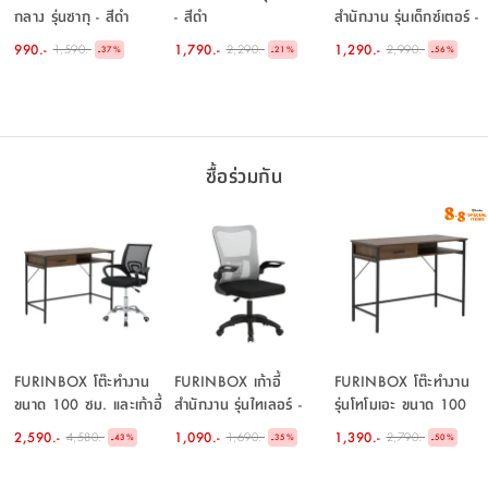
กลาง รุ่นซากุ - สีดำ
- สีดำ
สำนักงาน รุ่นเด็กซ์เตอร์ -
สีดำ
990.-
1,790.-
1,290.-
1,590.-
2,290.-
2,990.-
-
-
-
37
%
21
%
56
%
ซื้อร่วมกัน
FURINBOX โต๊ะทำงาน
FURINBOX เก้าอี้
FURINBOX โต๊ะทำงาน
ขนาด 100 ซม. และเก้าอี้
สำนักงาน รุ่นไทเลอร์ -
รุ่นโทโมเอะ ขนาด 100
สำนักงาน รุ่นโทโม
สีดำ/เทา
ซม. - สีวอลนัท/ดำ
2,590.-
1,090.-
1,390.-
4,580.-
1,690.-
2,790.-
-
-
-
43
%
35
%
50
%
เอะ+ดาร์บี้ - สีวอลนัท/ดำ