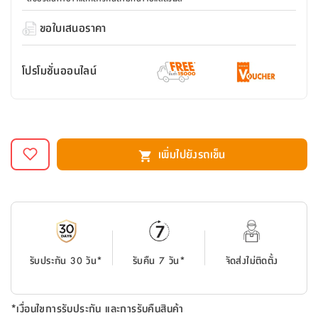
สตี
ใส่
สไลด์
น้ำ
ออฟฟิศ
ลิ้น
เฟ่น&ส
รองเท้า
รุ่น
ขอใบเสนอราคา
เก้าอี้
ชัก
เต
อุปกรณ์
วา
สตูล
สำนักงาน
ตะกร้า
ตัส
ภายใน
โน่
อเนกประสงค์
โปรโมชั่นออนไลน์
ห้องน้ำ
ตู้
ชุด
ลิ้น
กล่อง
ผ้า
ห้อง
ชัก
อเนกประสงค์
ขนหนู
นอน
และ
รุ่น
ตู้
เพิ่มไปยังรถเข็น
ชุด
เมล
ลิ้น
คลุม
เบิร์น
ชัก
อาบ
อเนกประสงค์
น้ำ
ชั้น
อุปกรณ์
วาง
อาบ
รับประกัน 30 วัน*
รับคืน 7 วัน*
จัดส่งไม่ติดตั้ง
อเนกประสงค์
น้ำ
ถาด
*เงื่อนไขการรับประกัน และการรับคืนสินค้า
วาง