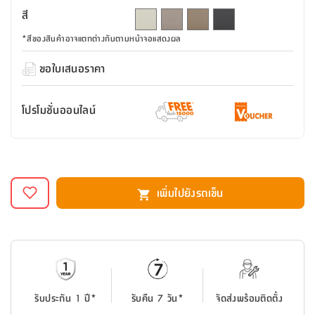
สตี
ใส่
สไลด์
น้ำ
สี
ออฟฟิศ
ลิ้น
เฟ่น&ส
รองเท้า
รุ่น
เก้าอี้
ชัก
เต
อุปกรณ์
วา
*
สีของสินค้าอาจแตกต่างกันตามหน้าจอแสดงผล
สตูล
สำนักงาน
ตะกร้า
ตัส
ภายใน
โน่
ขอใบเสนอราคา
อเนกประสงค์
ห้องน้ำ
ตู้
ชุด
ลิ้น
กล่อง
ผ้า
ห้อง
โปรโมชั่นออนไลน์
ชัก
อเนกประสงค์
ขนหนู
นอน
และ
รุ่น
ตู้
ชุด
เมล
ลิ้น
คลุม
เบิร์น
ชัก
อาบ
เพิ่มไปยังรถเข็น
อเนกประสงค์
น้ำ
ชั้น
อุปกรณ์
วาง
อาบ
อเนกประสงค์
น้ำ
ถาด
รับประกัน 1 ปี*
รับคืน 7 วัน*
จัดส่งพร้อมติดตั้ง
วาง