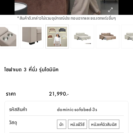
จบ
ฟุต
รูป
เม็ด
จัด
อุปกรณ์
ตกแต่ง
เครื่อง
โคม
อุปกรณ์
ตะกร้า
อาหาร
ของ
รุ่น
โมริ
โน่
ครัว
แป้ง
วาง
และ
นั่ง
อุปกรณ์
ใน
ตู้
โฟม
แต่ง
ถัง
ทำความ
โซฟา
สวน
ครัว
ไฟ
จัด
ผ้า
ใน
เพ
ซี
เล่น
และ
ปลอก
รูป
ซัก
ซี
สูง
สวน
ขยะ
สะอาด
ภาชนะ
ชุด
รุ่น
ระย้า
เก็บ
ห้องน้ำ
นเน่
รีส์
*
สินค้าดังกล่าวไม่รวมอุปกรณ์ประกอบฉากและของตกแต่งอื่นๆ
โต๊ะ
อุปกรณ์
อบ
ตู้
ผ้า
ปั้น
อุปกรณ์
โคม
รีส์
เก้าอี้
แบบ
จัด
ห้อง
จิ
สำหรับ
ข้าง
ห้อง
การ
รีด
แขวน
ตู้
นวม
ตกแต่ง
ราง
อุปกรณ์
ไฟ
พับ
หลอด
ใช้
เก็บ
กระจก
วา
นอน
นนี่
สำนักงาน
เตียง
เก็บ
เดิน
และ
ติด
เตี้ย
และ
ม่าน
ตกแต่ง
ห้อง
ไฟ
เท้า
อาหาร
ตั้ง
ซาบิ
รุ่น
ของ
ที่
เครื่อง
ทาง
หลอด
นอน
โต๊ะ
ผนัง
อุปกรณ์
พื้นที่
โซฟา
และ
กล่อง
เหยียบ
พื้น
ซี
ซี
ตู้
รอง
เบาะ
มือ
ไฟ
พับ
ตกแต่ง
ใน
อุปกรณ์
รุ่น
อุปกรณ์
ทิช
และ
รีส์
รีน
บริเวณ
ช่าง
ตู้
สำหรับ
นอน
รอง
ห้อง
สินค้า
สวน
ใน
โด
ชู่
กระจก
นอก
และ
นั่ง
ไซด์
ใช้
แจกัน
นั่ง
แนะนำ
ครัว
ชุด
มิ
ติด
โซฟาเบด 3 ที่นั่ง รุ่นโดมินิค
บ้าน
ที่นอน
อุปกรณ์
เล่น
บอร์ด
ใน
พรม
ที่
ห้อง
เน็ก
ผนัง
และ
ปิคนิค
อุปกรณ์
ปรับปรุง
ครัว
ดัก
เก็บ
นอน
สวน
โต๊ะ
ตกแต่ง
ออกแบบ
บ้าน
และ
ฝุ่น
โซฟา
เครื่อง
ฝักบัว
รุ่น
ภาษา
ตู้
กลาง
ผนัง
ห้อง
รุ่น
สำอาง
/
เมล
ราคา
21,990.-
บิล
เสื้อผ้า
อาหาร
เคียร่
และ
สาย
ตัน
โต๊ะ
เครื่อง
ต์
ใน
ไทย
Eng
า
เครื่อง
ฉีด
รหัสสินค้า
dominic-sofabed-3s
อิน
คอนโซล
หอม
แบบ
ตู้
ตู้
ประดับ
ชำระ
เฟอร์นิเจอร์
คุณ
สำนักงาน
โซฟา
เสื้อผ้า
/
วัสดุ
โต๊ะ
พรม
ผ้า
หนังพีวีซี
หนังแท้ผิวสัมผัส
รุ่น
กล่อง
บาน
ก๊อก
ข้าง
ตู้
โฮม