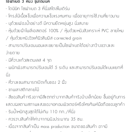
โซฟาเบด 3 ที่นั่ง รุ่นโดมินิค
- โดมินิค โซฟาเบด 3 ที่นั่งสไตล์โมเดิร์น
- โครงไม้เนื้อแข็งเพื่อความแข็งแรงทนทาน เพื่ออายุการใช้งานที่ยาวนาน
- บุด้วยฟองน้ำอย่างดี มีความยืดหยุ่นสูง นั่งสบาย
- หุ้มด้วยผ้าโพลีเอสเตอร์ 100% / หุ้มด้วยหนังสังเคราะห์ PVC ลายไหม
/ หุ้มด้วยหนังวัวแท้ผิวสัมผัส corrected grain
- สามารถปรับเอนนอนและขยายเป็นโซฟาเบดได้อย่างกว้างขวางและ
ง่ายดาย
- มีที่วางแก้วสแตนเลส 4 จุด
- พนักพิงสามารถปรับเอนได้ 5 ระดับ และสามารถปรับเอนได้แบบแยกที่
นั่ง
- ที่วางแขนสามารถเปิดเก็บของ 2 ฝั่ง
- ขาพลาสติกลายไม้
- สีของสินค้าจริงอาจมีสีแตกต่างจากสินค้าจริงบ้างเล็กน้อย ขึ้นอยู่กับการ
แสดงผลตามสภาพแสงของจอคอมพิวเตอร์หรือโทรศัพท์มือถือของลูกค้า
- รับน้ำหนักสูงสุดได้ไม่เกิน 110 กก./ที่นั่ง
- ควรวางสินค้าให้ห่างจากผนังประมาณ 35 ซม.
- เนื่องจากสินค้าเป็น mass production ขนาดของสินค้า อาจมี