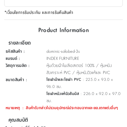
ที่
*เงื่อนไขการรับประกัน และการรับคืนสินค้า
วาง
ของ
อเนกประสงค์
Product Information
ถัง
รายละเอียด
น้ำ
รหัสสินค้า
:
dominic-sofabed-3s
แบรนด์
:
INDEX FURNITURE
วัสดุการผลิต
:
หุ้มด้วยผ้าโพลีเอสเตอร์ 100% / หุ้มหนัง
สังเคราะห์ PVC / หุ้มหนังวัวแท้และ PVC
ขนาดสินค้า
:
โซฟาผ้าและโซฟา PVC
: 225.0 x 93.0 x
96.0 ซม.
โซฟาหนังแท้ผิวสัมผัส
: 226.0 x 92.0 x 97.0
ซม.
หมายเหตุ
:
สินค้าดังกล่าวไม่รวมอุปกรณ์ประกอบฉากและของตกแต่งอื่นๆ
คุณสมบัติ