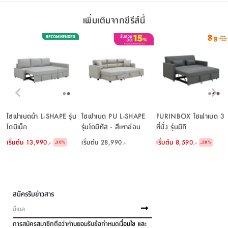
เพิ่มเติมจากซีรีส์นี้
โซฟาเบดผ้า L-SHAPE รุ่น
โซฟาเบด PU L-SHAPE
FURINBOX โซฟาเบด 3
โดมิเน็ก
รุ่นโดมิทัส - สีเทาอ่อน
ที่นั่ง รุ่นมิกิ
เริ่มต้น
13,990.-
เริ่มต้น
28,990.-
เริ่มต้น
8,590.-
-
-
30
%
28
%
สมัครรับข่าวสาร
การสมัครสมาชิกถือว่าท่านยอมรับข้อกำหนด
เงื่อนไข และ