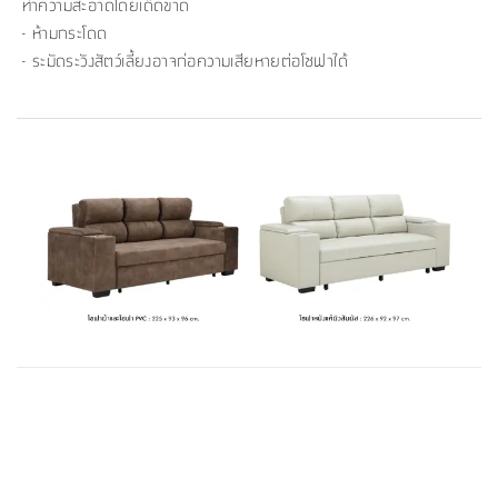
ทำความสะอาดโดยเด็ดขาด
- ห้ามกระโดด
- ระมัดระวังสัตว์เลี้ยงอาจก่อความเสียหายต่อโซฟาได้