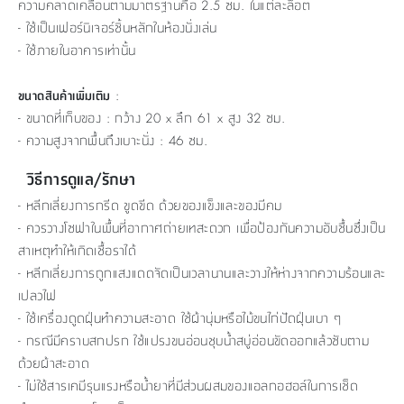
ความคลาดเคลื่อนตามมาตรฐานคือ 2.5 ซม. ในแต่ละล็อต
- ใช้เป็นเฟอร์นิเจอร์ชิ้นหลักในห้องนั่งเล่น
- ใช้ภายในอาคารเท่านั้น
:
ขนาดสินค้าเพิ่มเติม
- ขนาดที่เก็บของ : กว้าง 20 x ลึก 61 x สูง 32 ซม.
- ความสูงจากพื้นถึงเบาะนั่ง : 46 ซม.
วิธีการดูแล/รักษา
- หลีกเลี่ยงการกรีด ขูดขีด ด้วยของแข็งและของมีคม
- ควรวางโซฟาในพื้นที่อากาศถ่ายเทสะดวก เพื่อป้องกันความอับชื้นซึ่งเป็น
สาเหตุทำให้เกิดเชื้อราได้
- หลีกเลี่ยงการถูกแสงแดดจัดเป็นเวลานานและวางให้ห่างจากความร้อนและ
เปลวไฟ
- ใช้เครื่องดูดฝุ่นทำความสะอาด ใช้ผ้านุ่มหรือไม้ขนไก่ปัดฝุ่นเบา ๆ
- กรณีมีคราบสกปรก ใช้แปรงขนอ่อนชุบน้ำสบู่อ่อนขัดออกแล้วซับตาม
ด้วยผ้าสะอาด
- ไม่ใช้สารเคมีรุนแรงหรือน้ำยาที่มีส่วนผสมของแอลกอฮอล์ในการเช็ด