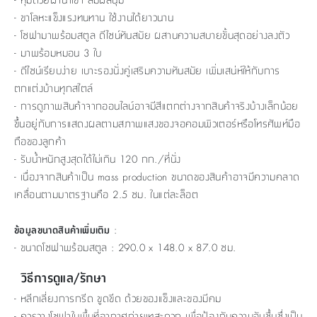
- ขาโลหะแข็งแรงทนทาน ใช้งานได้ยาวนาน
- โซฟามาพร้อมสตูล ดีไซน์ทันสมัย ผสานความสบายขั้นสุดอย่างลงตัว
- มาพร้อมหมอน 3 ใบ
- ดีไซน์เรียบง่าย เบาะรองนั่งคู่เสริมความทันสมัย เพิ่มเสน่ห์ให้กับการ
ตกแต่งบ้านทุกสไตล์
- การดูภาพสินค้าจากออนไลน์อาจมีสีแตกต่างจากสินค้าจริงบ้างเล็กน้อย
ขึ้นอยู่กับการแสดงผลตามสภาพแสงของจอคอมพิวเตอร์หรือโทรศัพท์มือ
ถือของลูกค้า
- รับน้ำหนักสูงสุดได้ไม่เกิน 120 กก./ที่นั่ง
- เนื่องจากสินค้าเป็น mass production ขนาดของสินค้าอาจมีความคลาด
เคลื่อนตามมาตรฐานคือ 2.5 ซม. ในแต่ละล็อต
:
ข้อมูลขนาดสินค้าเพิ่มเติม
- ขนาดโซฟาพร้อมสตูล : 290.0 x 148.0 x 87.0 ซม.
วิธีการดูแล/รักษา
- หลีกเลี่ยงการกรีด ขูดขีด ด้วยของแข็งและของมีคม
- ควรวางโซฟาในพื้นที่อากาศถ่ายเทสะดวก เพื่อป้องกันความอับชื้นซึ่งเป็น