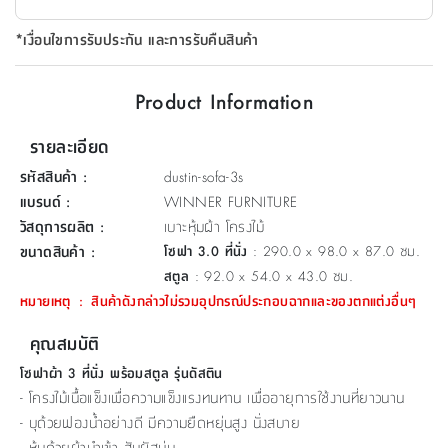
ที่
*เงื่อนไขการรับประกัน และการรับคืนสินค้า
วาง
ของ
อเนกประสงค์
Product Information
ถัง
รายละเอียด
น้ำ
รหัสสินค้า
:
dustin-sofa-3s
แบรนด์
:
WINNER FURNITURE
วัสดุการผลิต
:
เบาะหุ้มผ้า โครงไม้
ขนาดสินค้า
:
โซฟา 3.0 ที่นั่ง
: 290.0 x 98.0 x 87.0 ซม.
สตูล
: 92.0 x 54.0 x 43.0 ซม.
หมายเหตุ
:
สินค้าดังกล่าวไม่รวมอุปกรณ์ประกอบฉากและของตกแต่งอื่นๆ
คุณสมบัติ
โซฟาผ้า 3 ที่นั่ง พร้อมสตูล รุ่นดัสติน
- โครงไม้เนื้อแข็งเพื่อความแข็งแรงทนทาน เพื่ออายุการใช้งานที่ยาวนาน
- บุด้วยฟองน้ำอย่างดี มีความยืดหยุ่นสูง นั่งสบาย
- หุ้มด้วยผ้านำเข้า สัมผัสนุ่ม