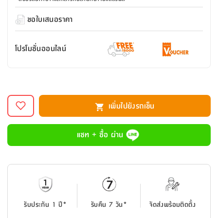
สตี
ใส่
สไลด์
น้ำ
ออฟฟิศ
ลิ้น
เฟ่น&ส
รองเท้า
รุ่น
ขอใบเสนอราคา
เก้าอี้
ชัก
เต
อุปกรณ์
วา
สตูล
สำนักงาน
ตะกร้า
ตัส
ภายใน
โน่
อเนกประสงค์
โปรโมชั่นออนไลน์
ห้องน้ำ
ตู้
ชุด
ลิ้น
กล่อง
ผ้า
ห้อง
ชัก
อเนกประสงค์
ขนหนู
นอน
และ
รุ่น
ตู้
เพิ่มไปยังรถเข็น
ชุด
เมล
ลิ้น
คลุม
เบิร์น
ชัก
อาบ
แชท + ซื้อ ผ่าน
อเนกประสงค์
น้ำ
ชั้น
อุปกรณ์
วาง
อาบ
อเนกประสงค์
น้ำ
รับประกัน 1 ปี*
รับคืน 7 วัน*
จัดส่งพร้อมติดตั้ง
ถาด
วาง