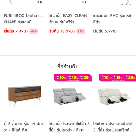
FURINBOX โซฟาผ้า L-
โซฟาผ้า EASY CLEAN
เตียงนอน PVC รุ่นกริซ -
SHAPE รุ่นแลมซี่
เข้ามุม รุ่นโอวิร่า
สีดำ
เริ่มต้น
7,490.-
เริ่มต้น
13,990.-
เริ่มต้น
5,990.-
-
-
49
%
39
%
ซื้อร่วมกัน
ตู้ 6 ลิ้นชัก รุ่นอาซาฮิกา
โซฟาผ้าปรับระดับไฟฟ้า 3
โซฟาหนังปรับระดับไฟฟ้า
วะ - สีไลท์ ทีค
ที่นั่ง รุ่นโรเวน่า - สีเทา
3 ที่นั่ง รุ่นเฟรดเดริกด์