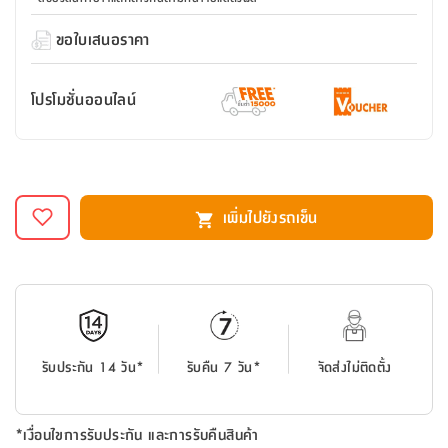
สตี
ใส่
สไลด์
น้ำ
ออฟฟิศ
ลิ้น
เฟ่น&ส
รองเท้า
รุ่น
ขอใบเสนอราคา
เก้าอี้
ชัก
เต
อุปกรณ์
วา
สตูล
สำนักงาน
ตะกร้า
ตัส
ภายใน
โน่
อเนกประสงค์
โปรโมชั่นออนไลน์
ห้องน้ำ
ตู้
ชุด
ลิ้น
กล่อง
ผ้า
ห้อง
ชัก
อเนกประสงค์
ขนหนู
นอน
และ
รุ่น
ตู้
เพิ่มไปยังรถเข็น
ชุด
เมล
ลิ้น
คลุม
เบิร์น
ชัก
อาบ
อเนกประสงค์
น้ำ
ชั้น
อุปกรณ์
วาง
อาบ
รับประกัน 14 วัน*
รับคืน 7 วัน*
จัดส่งไม่ติดตั้ง
อเนกประสงค์
น้ำ
ถาด
*เงื่อนไขการรับประกัน และการรับคืนสินค้า
วาง