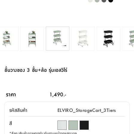
จบ
ฟุต
รูป
เม็ด
จัด
อุปกรณ์
ตกแต่ง
เครื่อง
โคม
อุปกรณ์
ตะกร้า
อาหาร
ของ
รุ่น
โมริ
โน่
ครัว
แป้ง
วาง
และ
นั่ง
อุปกรณ์
ใน
ตู้
โฟม
แต่ง
ถัง
ทำความ
โซฟา
สวน
ครัว
ไฟ
จัด
ผ้า
ใน
เพ
ซี
เล่น
และ
ปลอก
รูป
ซัก
ซี
สูง
สวน
ขยะ
สะอาด
ภาชนะ
ชุด
รุ่น
ระย้า
เก็บ
ห้องน้ำ
นเน่
รีส์
โต๊ะ
อุปกรณ์
อบ
ตู้
ผ้า
ปั้น
อุปกรณ์
โคม
รีส์
เก้าอี้
แบบ
จัด
ห้อง
จิ
สำหรับ
ข้าง
ห้อง
การ
รีด
แขวน
ตู้
นวม
ตกแต่ง
ราง
อุปกรณ์
ไฟ
พับ
หลอด
ใช้
เก็บ
กระจก
วา
นอน
นนี่
สำนักงาน
เตียง
เก็บ
เดิน
และ
ติด
เตี้ย
และ
ม่าน
ตกแต่ง
ห้อง
ไฟ
เท้า
อาหาร
ตั้ง
ซาบิ
รุ่น
ของ
ที่
เครื่อง
ทาง
หลอด
นอน
โต๊ะ
ผนัง
อุปกรณ์
พื้นที่
โซฟา
และ
กล่อง
เหยียบ
พื้น
ซี
ซี
ตู้
รอง
เบาะ
มือ
ไฟ
พับ
ตกแต่ง
ใน
อุปกรณ์
รุ่น
อุปกรณ์
ทิช
และ
รีส์
รีน
บริเวณ
ช่าง
ตู้
สำหรับ
นอน
รอง
ห้อง
สินค้า
สวน
ใน
โด
ชู่
กระจก
นอก
และ
นั่ง
ไซด์
ใช้
แจกัน
นั่ง
แนะนำ
ครัว
ชุด
มิ
ติด
ชั้นวางของ 3 ชั้น+ล้อ รุ่นเอลวิโร่
บ้าน
ที่นอน
อุปกรณ์
เล่น
บอร์ด
ใน
พรม
ที่
ห้อง
เน็ก
ผนัง
และ
ปิคนิค
อุปกรณ์
ปรับปรุง
ครัว
ดัก
เก็บ
นอน
สวน
โต๊ะ
ตกแต่ง
ออกแบบ
บ้าน
และ
ฝุ่น
โซฟา
เครื่อง
ฝักบัว
รุ่น
ภาษา
ตู้
กลาง
ผนัง
ห้อง
รุ่น
สำอาง
/
เมล
ราคา
1,490.-
บิล
เสื้อผ้า
อาหาร
เคียร่
และ
สาย
ตัน
โต๊ะ
เครื่อง
ต์
ใน
ไทย
Eng
า
เครื่อง
ฉีด
รหัสสินค้า
ELVIRO_StorageCart_3Tiers
อิน
คอนโซล
หอม
แบบ
ตู้
ตู้
ประดับ
ชำระ
เฟอร์นิเจอร์
คุณ
สำนักงาน
โซฟา
เสื้อผ้า
/
สี
โต๊ะ
พรม
รุ่น
กล่อง
บาน
ก๊อก
ข้าง
ตู้
โฮม
*
สีของสินค้าอาจแตกต่างกันตามหน้าจอแสดงผล