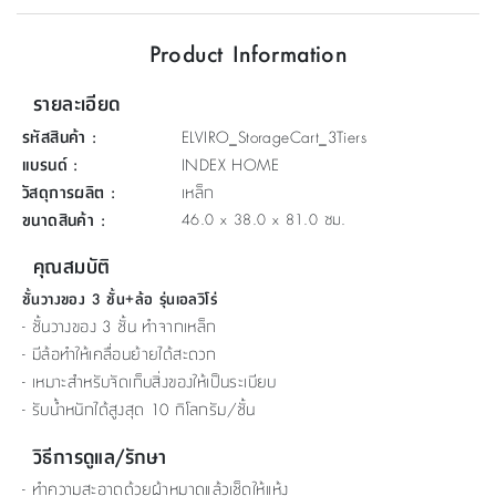
ที่
Product Information
วาง
ของ
รายละเอียด
อเนกประสงค์
รหัสสินค้า
:
ELVIRO_StorageCart_3Tiers
ถัง
แบรนด์
:
INDEX HOME
น้ำ
วัสดุการผลิต
:
เหล็ก
ขนาดสินค้า
:
46.0 x 38.0 x 81.0 ซม.
คุณสมบัติ
ชั้นวางของ 3 ชั้น+ล้อ รุ่นเอลวิโร่
- ชั้นวางของ 3 ชั้น ทำจากเหล็ก
- มีล้อทำให้เคลื่อนย้ายได้สะดวก
- เหมาะสำหรับจัดเก็บสิ่งของให้เป็นระเบียบ
- รับน้ำหนักได้สูงสุด 10 กิโลกรัม/ชั้น
วิธีการดูแล/รักษา
- ทำความสะอาดด้วยผ้าหมาดแล้วเช็ดให้แห้ง