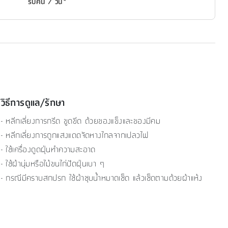
รับคืน 7 วัน*
วิธีการดูแล/รักษา
- หลีกเลี่ยงการกรีด ขูดขีด ด้วยของแข็งและของมีคม
- หลีกเลี่ยงการถูกแสงแดดจัดหางไกลจากเปลวไฟ
- ใช้เครื่องดูดฝุ่นทำความสะอาด
- ใช้ผ้านุ่มหรือไม้ขนไก่ปัดฝุ่นเบา ๆ
- กรณีมีคราบสกปรก ใช้ผ้าชุบน้ำหมาดเช็ด แล้วเช็ดตามด้วยผ้าแห้ง