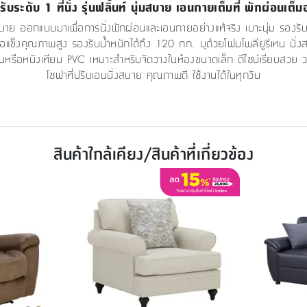
ับระดับ 1 ที่นั่ง รุ่นฟลิ้นท์ นุ่มสบาย เอนกายเต็มที่ พักผ่อนเต็
บาย ออกแบบมาเพื่อการนั่งพักผ่อนและเอนกายอย่างแท้จริง เบาะนุ่ม รองรับสรี
แข็งคุณภาพสูง รองรับน้ำหนักได้ถึง 120 กก. บุด้วยโฟมโพลียูรีเทน นั่งสบ
ินินหรือหนังเทียม PVC เหมาะสำหรับจัดวางในห้องขนาดเล็ก ดีไซน์เรียบสวย วา
โซฟาที่ปรับเอนนั่งสบาย คุณภาพดี ใช้งานได้ในทุกวัน
สินค้าใกล้เคียง/สินค้าที่เกี่ยวข้อง