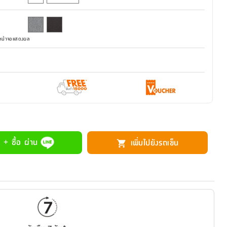
มหน้าจอแสดงผล
 + ซื้อ ผ่าน
เพิ่มไปยังรถเข็น