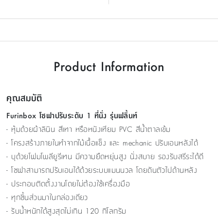
Product Information
คุณสมบัติ
Furinbox โซฟาปรับระดับ 1 ที่นั่ง รุ่นฟลิ้นท์
- หุ้มด้วยผ้าลินิน สีเทา หรือหนังเทียม PVC สีน้ำตาลเข้ม
- โครงสร้างภายในทำจากไม้เนื้อแข็ง และ mechanic ปรับเอนหลังได้
- บุด้วยโฟมโพลียูรีเทน มีความยืดหยุ่นสูง นั่งสบาย รองรับสรีระได้ดี
- โซฟาสามารถปรับเอนได้ด้วยระบบแมนนวล โดยดันตัวไปด้านหลัง
- ประกอบติดตั้งงานโดยไม่ต้องใช้เครื่องมือ
- ทุกชิ้นส่วนมาในกล่องเดียว
- รับน้ำหนักได้สูงสุดไม่เกิน 120 กิโลกรัม