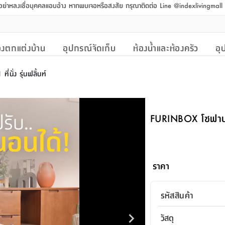
 อย่าหลงเชื่อบุคคลแอบอ้าง หากพบเจอหรือสงสัย กรุณาติดต่อ Line @indexlivingmal
งตกแต่งบ้าน
อุปกรณ์จัดเก็บ
ห้องน้ำและห้องครัว
อุ
่นั่ง รุ่นฟลิ้นท์
FURINBOX โซฟาปรับร
ราคา
รหัสสินค้า
วัสดุ