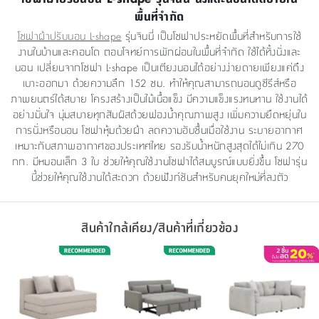
พื้นที่จำกัด
โซฟาผ้าปรับนอน L-shape
รุ่นจินนี่ เป็นโซฟาประหยัดพื้นที่สำหรับการใช้
งานในบ้านและคอนโด ตอบโจทย์การพักผ่อนในพื้นที่จำกัด ใช้ได้ทั้งนั่งและ
นอน เปลี่ยนจากโซฟา L-shape เป็นเตียงนอนได้อย่างง่ายดายเพียงแค่ดึง
เบาะออกมา ด้วยความลึก 152 ซม. ทำให้คุณสามารถนอนดูซีรีส์หรือ
ภาพยนตร์ได้สบาย โครงสร้างเป็นไม้เนื้อแข็ง มีความแข็งแรงทนทาน ใช้งานได้
อย่างมั่นใจ นุ่มสบายทุกสัมผัสด้วยฟองน้ำคุณภาพสูง เพิ่มความยืดหยุ่นใน
การนั่งหรือนอน โซฟาหุ้มด้วยผ้า ลดความอับชื้นเมื่อใช้งาน ระบายอากาศ
เหมาะกับสภาพอากาศของประเทศไทย รองรับน้ำหนักสูงสุดได้ไม่เกิน 270
กก. มีหมอนเล็ก 3 ใบ ช่วยให้คุณใช้งานโซฟาได้สมบูรณ์แบบยิ่งขึ้น โซฟารุ่น
นี้ช่วยให้คุณใช้งานได้สะดวก ด้วยฟังก์ชันสำหรับคนยุคใหม่ที่ลงตัว
สินค้าใกล้เคียง/สินค้าที่เกี่ยวข้อง