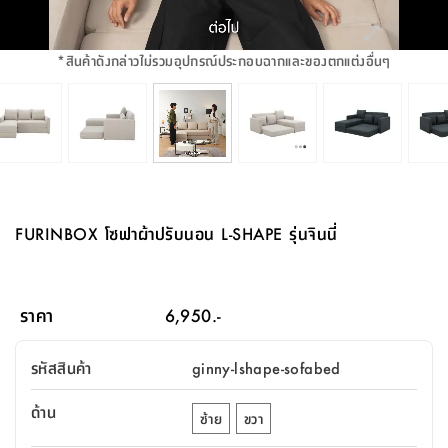
จบ
ฟุต
รูป
เม็ด
จัด
อุปกรณ์
ตกแต่ง
เครื่อง
โคม
อุปกรณ์
ตะกร้า
อาหาร
ของ
รุ่น
โมริ
โน่
ครัว
แป้ง
วาง
และ
นั่ง
อุปกรณ์
ใน
ตู้
โฟม
แต่ง
ถัง
ทำความ
โซฟา
สวน
ครัว
ไฟ
จัด
ผ้า
ใน
เพ
ซี
เล่น
และ
ปลอก
รูป
ซัก
ซี
สูง
สวน
ขยะ
สะอาด
ภาชนะ
ชุด
รุ่น
ระย้า
เก็บ
ห้องน้ำ
นเน่
รีส์
*
สินค้าดังกล่าวไม่รวมอุปกรณ์ประกอบฉากและของตกแต่งอื่นๆ
โต๊ะ
อุปกรณ์
อบ
ตู้
ผ้า
ปั้น
อุปกรณ์
โคม
รีส์
เก้าอี้
แบบ
จัด
ห้อง
จิ
สำหรับ
ข้าง
ห้อง
การ
รีด
แขวน
ตู้
นวม
ตกแต่ง
ราง
อุปกรณ์
ไฟ
พับ
หลอด
ใช้
เก็บ
กระจก
วา
นอน
นนี่
สำนักงาน
เตียง
เก็บ
เดิน
และ
ติด
เตี้ย
และ
ม่าน
ตกแต่ง
ห้อง
ไฟ
เท้า
อาหาร
ตั้ง
ซาบิ
รุ่น
ของ
ที่
เครื่อง
ทาง
หลอด
นอน
โต๊ะ
ผนัง
อุปกรณ์
พื้นที่
โซฟา
และ
กล่อง
เหยียบ
พื้น
ซี
ซี
ตู้
รอง
เบาะ
มือ
ไฟ
พับ
ตกแต่ง
ใน
อุปกรณ์
รุ่น
อุปกรณ์
ทิช
และ
รีส์
รีน
บริเวณ
ช่าง
ตู้
สำหรับ
นอน
รอง
ห้อง
สินค้า
สวน
ใน
โด
ชู่
กระจก
นอก
และ
นั่ง
ไซด์
ใช้
แจกัน
นั่ง
แนะนำ
ครัว
ชุด
มิ
ติด
FURINBOX โซฟาผ้าปรับนอน L-SHAPE รุ่นจินนี่
บ้าน
ที่นอน
อุปกรณ์
เล่น
บอร์ด
ใน
พรม
ที่
ห้อง
เน็ก
ผนัง
และ
ปิคนิค
อุปกรณ์
ปรับปรุง
ครัว
ดัก
เก็บ
นอน
สวน
โต๊ะ
ตกแต่ง
ออกแบบ
บ้าน
และ
ฝุ่น
โซฟา
เครื่อง
ฝักบัว
รุ่น
ภาษา
ตู้
กลาง
ผนัง
ห้อง
รุ่น
สำอาง
/
เมล
ราคา
6,950.-
บิล
เสื้อผ้า
อาหาร
เคียร่
และ
สาย
ตัน
โต๊ะ
เครื่อง
ต์
ใน
ไทย
Eng
า
เครื่อง
ฉีด
รหัสสินค้า
ginny-lshape-sofabed
อิน
คอนโซล
หอม
แบบ
ตู้
ตู้
ประดับ
ชำระ
เฟอร์นิเจอร์
คุณ
สำนักงาน
โซฟา
เสื้อผ้า
/
ด้าน
โต๊ะ
พรม
ซ้าย
ขวา
รุ่น
กล่อง
บาน
ก๊อก
ข้าง
ตู้
โฮม