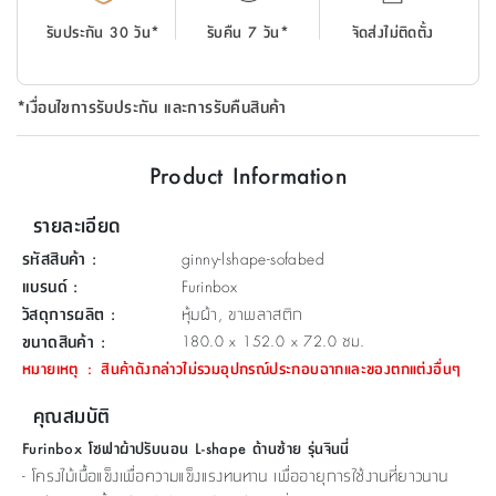
ที่
รับประกัน 30 วัน*
รับคืน 7 วัน*
จัดส่งไม่ติดตั้ง
วาง
ของ
อเนกประสงค์
*เงื่อนไขการรับประกัน และการรับคืนสินค้า
ถัง
Product Information
น้ำ
รายละเอียด
รหัสสินค้า
:
ginny-lshape-sofabed
แบรนด์
:
Furinbox
วัสดุการผลิต
:
หุ้มผ้า, ขาพลาสติก
ขนาดสินค้า
:
180.0 x 152.0 x 72.0 ซม.
หมายเหตุ
:
สินค้าดังกล่าวไม่รวมอุปกรณ์ประกอบฉากและของตกแต่งอื่นๆ
คุณสมบัติ
Furinbox โซฟาผ้าปรับนอน L-shape ด้านซ้าย รุ่นจินนี่
- โครงไม้เนื้อแข็งเพื่อความแข็งแรงทนทาน เพื่ออายุการใช้งานที่ยาวนาน