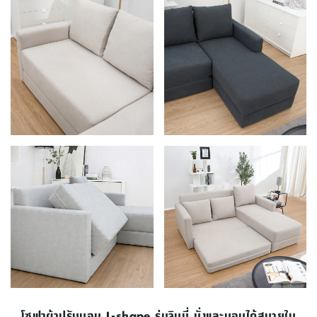
โซฟาผ้าปรับนอน L-shape รุ่นจินนี่ นั่งและนอนได้สบายใน