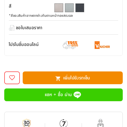
สตี
ใส่
สไลด์
น้ำ
สี
ออฟฟิศ
ลิ้น
เฟ่น&ส
รองเท้า
รุ่น
เก้าอี้
ชัก
เต
อุปกรณ์
วา
*
สีของสินค้าอาจแตกต่างกันตามหน้าจอแสดงผล
สตูล
สำนักงาน
ตะกร้า
ตัส
ภายใน
โน่
ขอใบเสนอราคา
อเนกประสงค์
ห้องน้ำ
ตู้
ชุด
ลิ้น
กล่อง
ผ้า
ห้อง
โปรโมชั่นออนไลน์
ชัก
อเนกประสงค์
ขนหนู
นอน
และ
รุ่น
ตู้
ชุด
เมล
ลิ้น
คลุม
เบิร์น
ชัก
อาบ
เพิ่มไปยังรถเข็น
อเนกประสงค์
น้ำ
ชั้น
แชท + ซื้อ ผ่าน
อุปกรณ์
วาง
อาบ
อเนกประสงค์
น้ำ
ถาด
วาง