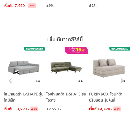
ขาว/ธรรมชาติ
เริ่มต้น
7,990.-
499.-
595.-
-
49
%
เพิ่มเติมจากซีรีส์นี้
โซฟาเบดผ้า L-SHAPE รุ่น
โซฟาเบดผ้า L-SHAPE รุ่น
FURINBOX โซฟาผ้า
โดมิเน็ก
โอวาซ
ปรับนอน รุ่นจินนี่
เริ่มต้น
13,990.-
12,990.-
เริ่มต้น
4,490.-
-
-
30
%
35
%