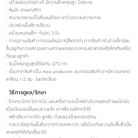
- บุด้วยฟองน้ำอย่างดี มีความยืดหยุ่นสูง นั่งสบาย
- หุ้มผ้า ขาพลาสติก
- สามารถขยายเป็นที่นอนได้อย่างกว้างขวางและง่ายดาย
- ประหยัดพื้นที่การใช้งาน
- พร้อมหมอนเล็ก จำนวน 3 ใบ
- การดูภาพสินค้าจากออนไลน์อาจมีสีแตกต่างจากสินค้าจริงบ้างเล็กน้อย
ขึ้นอยู่กับการแสดงผลตามสภาพแสงของจอคอมพิวเตอร์หรือโทรศัพท์มือ
ถือของลูกค้า
- รับน้ำหนักสูงสุดได้ไม่เกิน 270 กก.
- เนื่องจากสินค้าเป็น mass production ขนาดของสินค้าอาจมีความคลาด
เคลื่อน 1-2 ซม. ในแต่ละล็อต
วิธีการดูแล/รักษา
- โปรดระมัดระวังการนั่ง นอนหรือการลงน้ำหนักบริเวณขอบด้านพนักพิง
เมื่อปรับนอนเป็นแนวราบแล้ว อาจเสี่ยงพลิกคว่ำได้
- หลีกเลี่ยงการกรีด ขูดขีด ด้วยของแข็งและของมีคม
- ควรวางโซฟาในพื้นที่อากาศถ่ายเทสะดวก เพื่อป้องกันความอับชื้นซึ่งเป็น
สาเหตุทำให้เกิดเชื้อราได้