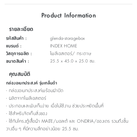
ที่
Product Information
วาง
ของ
รายละเอียด
อเนกประสงค์
รหัสสินค้า
:
glenda-storagebox
ถัง
แบรนด์
:
INDEX HOME
น้ำ
วัสดุการผลิต
:
โพลีเอสเตอร์/ กระดาษ
ขนาดสินค้า
:
25.5 x 45.0 x 25.0 ซม.
คุณสมบัติ
กล่องอเนกประสงค์ รุ่นเกล็นด้า
- กล่องอเนกประสงค์พร้อมฝาปิด
- ผลิตจากโพลีเอสเตอร์
- ประกอบและพับเก็บง่าย เมื่อไม่ใช้งาน ช่วยประหยัดพื้นที่
- ใช้สำหรับจัดเก็บสิ่งของ
- ใช้กับโครงตู้เสื้อผ้า MALTE/มอลเต้ และ ONDRIA/อองเดร รวมถึงชั้น
วางอื่น ๆ ที่มีความลึกอย่างน้อย 25.5 ซม.