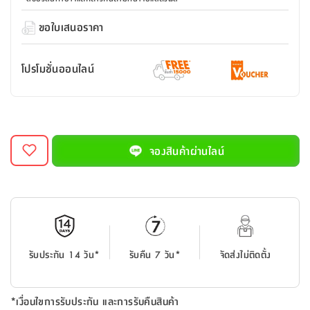
สตี
ใส่
สไลด์
น้ำ
ออฟฟิศ
ลิ้น
เฟ่น&ส
รองเท้า
รุ่น
ขอใบเสนอราคา
เก้าอี้
ชัก
เต
อุปกรณ์
วา
สตูล
สำนักงาน
ตะกร้า
ตัส
ภายใน
โน่
อเนกประสงค์
โปรโมชั่นออนไลน์
ห้องน้ำ
ตู้
ชุด
ลิ้น
กล่อง
ผ้า
ห้อง
ชัก
อเนกประสงค์
ขนหนู
นอน
และ
รุ่น
ตู้
ชุด
เมล
จองสินค้าผ่านไลน์
ลิ้น
คลุม
เบิร์น
ชัก
อาบ
อเนกประสงค์
น้ำ
ชั้น
อุปกรณ์
วาง
อาบ
รับประกัน 14 วัน*
รับคืน 7 วัน*
จัดส่งไม่ติดตั้ง
อเนกประสงค์
น้ำ
ถาด
*เงื่อนไขการรับประกัน และการรับคืนสินค้า
วาง