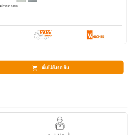
มหน้าจอแสดงผล
เพิ่มไปยังรถเข็น