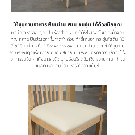
ให้มุมทานอาหารเรียบง่าย สงบ อบอุ่น ได้ด้วยมือคุณ
ทุกมื้ออาหารของคุณเป็นเรื่องสำคัญ มาทำให้ช่วงเวลาในแต่ละมื้อของ
คุณ กลายเป็นช่วงเวลาที่น่าจดจำ ด้วยเก้าอี้ทานอาหาร รุ่นจัสติน ที่มี
ดีไซน์เรียบง่าย สไตล์ Scandinavian สามารถนำมาตกแต่งให้มุมทาน
อาหารของคุณเรียบง่าย อบอุ่น สบายตา และสามารถจัดวางเข้ากับโต๊ะ
อาหารรุ่นอื่น ๆ ได้อย่างลงตัว มาพร้อมวัสดุอันแข็งแรงทนทาน ให้คุณ
เพลิดเพลินกับมื้ออาหารได้อย่างเต็มที่