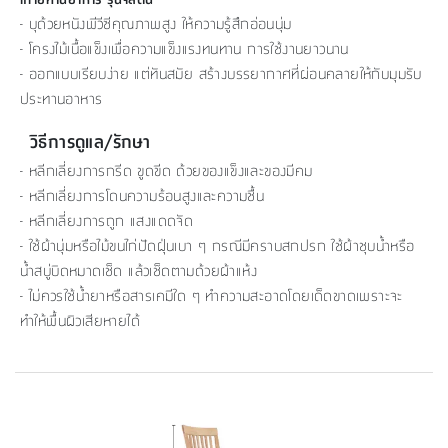
- บุด้วยหนังพีวีซีคุณภาพสูง ให้ความรู้สึกอ่อนนุ่ม
- โครงไม้เนื้อแข็งเพื่อความแข็งแรงทนทาน การใช้งานยาวนาน
- ออกแบบเรียบง่าย แต่ทันสมัย สร้างบรรยากาศที่ผ่อนคลายให้กับมุมรับ
ประทานอาหาร
วิธีการดูแล/รักษา
- หลีกเลี่ยงการกรีด ขูดขีด ด้วยของแข็งและของมีคม
- หลีกเลี่ยงการโดนความร้อนสูงและความชื้น
- หลีกเลี่ยงการถูก แสงแดดจัด
- ใช้ผ้านุ่มหรือไม้ขนไก่ปัดฝุ่นเบา ๆ กรณีมีคราบสกปรก ใช้ผ้าชุบน้ำหรือ
น้ำสบู่บิดหมาดเช็ด แล้วเช็ดตามด้วยผ้าแห้ง
- ไม่ควรใช้น้ำยาหรือสารเคมีใด ๆ ทำความสะอาดโดยเด็ดขาดเพราะจะ
ทำให้พื้นผิวเสียหายได้