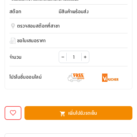
สตี
ใส่
สไลด์
น้ำ
ออฟฟิศ
ลิ้น
เฟ่น&ส
รองเท้า
รุ่น
สต๊อก
มีสินค้าพร้อมส่ง
เก้าอี้
ชัก
เต
อุปกรณ์
วา
สตูล
สำนักงาน
ตะกร้า
ตัส
ภายใน
โน่
ตรวจสอบสต๊อกที่สาขา
อเนกประสงค์
ห้องน้ำ
ตู้
ชุด
ขอใบเสนอราคา
ลิ้น
กล่อง
ผ้า
ห้อง
ชัก
อเนกประสงค์
ขนหนู
นอน
จำนวน
และ
รุ่น
ตู้
ชุด
เมล
ลิ้น
คลุม
เบิร์น
โปรโมชั่นออนไลน์
ชัก
อาบ
อเนกประสงค์
น้ำ
ชั้น
อุปกรณ์
วาง
อาบ
เพิ่มไปยังรถเข็น
อเนกประสงค์
น้ำ
ถาด
วาง