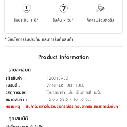
ที่
วาง
ของ
รับประกัน 1 ปี*
รับคืน 7 วัน*
จัดส่งพร้อมติดตั้ง
อเนกประสงค์
ถัง
*เงื่อนไขการรับประกัน และการรับคืนสินค้า
น้ำ
Product Information
รายละเอียด
รหัสสินค้า
:
120018932
แบรนด์
:
WINNER FURNITURE
วัสดุการผลิต
:
ไม้ยางพารา, พีบี, เอ็มดีเอฟ, พีวีซี
ขนาดสินค้า
:
46.0 x 53.5 x 101.6 ซม.
หมายเหตุ
:
สินค้าดังกล่าวไม่รวมอุปกรณ์ประกอบฉากและของตกแต่งอื่นๆ
คุณสมบัติ
เก้าอี้ทานอาหาร รุ่นจัสติน