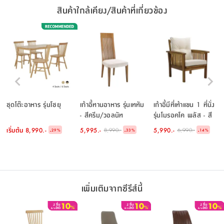
สินค้าใกล้เคียง/สินค้าที่เกี่ยวข้อง
ชุดโต๊ะอาหาร รุ่นโชยุ
เก้าอี้ทานอาหาร รุ่นเททัม
เก้าอี้มีที่เท้าแขน 1 ที่นั่ง
- สีครีม/วอลนัท
รุ่นโมรอคโค พลัส - สี
ธรรมชาติ
เริ่มต้น
8,990.-
5,995.-
5,990.-
8,990.-
6,990.-
-
-
-
29
%
33
%
14
%
เพิ่มเติมจากซีรีส์นี้