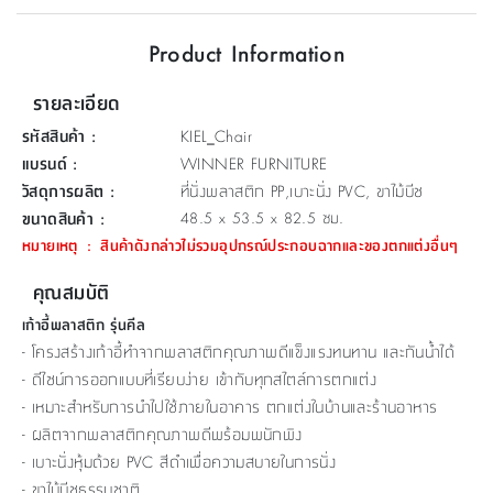
ที่
Product Information
วาง
ของ
รายละเอียด
อเนกประสงค์
รหัสสินค้า
:
KIEL_Chair
ถัง
แบรนด์
:
WINNER FURNITURE
น้ำ
วัสดุการผลิต
:
ที่นั่งพลาสติก PP,เบาะนั่ง PVC, ขาไม้บีช
ขนาดสินค้า
:
48.5 x 53.5 x 82.5 ซม.
หมายเหตุ
:
สินค้าดังกล่าวไม่รวมอุปกรณ์ประกอบฉากและของตกแต่งอื่นๆ
คุณสมบัติ
เก้าอี้พลาสติก รุ่นคีล
- โครงสร้างเก้าอี้ทำจากพลาสติกคุณภาพดีแข็งแรงทนทาน และกันน้ำได้
- ดีไซน์การออกแบบที่เรียบง่าย เข้ากับทุกสไตล์การตกแต่ง
- เหมาะสำหรับการนำไปใช้ภายในอาคาร ตกแต่งในบ้านและร้านอาหาร
- ผลิตจากพลาสติกคุณภาพดีพร้อมพนักพิง
- เบาะนั่งหุ้มด้วย PVC สีดำเพื่อความสบายในการนั่ง
- ขาไม้บีชธรรมชาติ