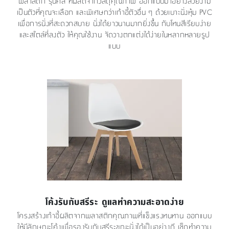
พลาสติก รุ่นคีล ที่ผลิตจากวัสดุคุณภาพ ออกแบบมาอย่างสวยงาม
เป็นตัวที่คุณจะเลือก และพิเศษกว่าเก้าอี้ตัวอื่น ๆ ด้วยเบาะนั่งหุ้ม PVC
เพื่อการนั่งที่สะดวกสบาย นั่งได้ยาวนานมากยิ่งขึ้น กับโทนสีเรียบง่าย
และสไตล์ที่ลงตัว ให้คุณใช้งาน จัดวางตกแต่งได้ง่ายในหลากหลายรูป
แบบ
โค้งรับกับสรีระ ดูแลทำความสะอาดง่าย
โครงสร้างเก้าอี้ผลิตจากพลาสติกคุณภาพที่แข็งแรงทนทาน ออกแบบ
ให้มีลักษณะโค้งเพื่อรองรับกับสรีระขณะนั่งได้เป็นอย่างดี เช็ดทำความ