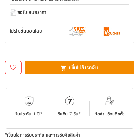
สตี
ใส่
สไลด์
น้ำ
ออฟฟิศ
ลิ้น
เฟ่น&ส
รองเท้า
รุ่น
ขอใบเสนอราคา
เก้าอี้
ชัก
เต
อุปกรณ์
วา
สตูล
สำนักงาน
ตะกร้า
ตัส
ภายใน
โน่
อเนกประสงค์
โปรโมชั่นออนไลน์
ห้องน้ำ
ตู้
ชุด
ลิ้น
กล่อง
ผ้า
ห้อง
ชัก
อเนกประสงค์
ขนหนู
นอน
และ
รุ่น
ตู้
เพิ่มไปยังรถเข็น
ชุด
เมล
ลิ้น
คลุม
เบิร์น
ชัก
อาบ
อเนกประสงค์
น้ำ
ชั้น
อุปกรณ์
วาง
อาบ
รับประกัน 1 ปี*
รับคืน 7 วัน*
จัดส่งพร้อมติดตั้ง
อเนกประสงค์
น้ำ
ถาด
*เงื่อนไขการรับประกัน และการรับคืนสินค้า
วาง