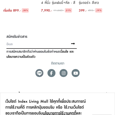
4 ที่นั่ง รุ่นเฟมมี่+คีล - สี
รุ่นดอร่า- สีขาว
ธรรมชาติ/ขาว
เริ่มต้น
899.-
7,990.-
399.-
11,660.-
495.-
-
-
-
30
%
31
%
19
%
สมัครรับข่าวสาร
การสมัครสมาชิกถือว่าท่านยอมรับข้อกำหนด
เงื่อนไข และ
นโยบายความเป็นส่วนตัว
ติดตามเรา
ดูแลลูกค้า
เว็บไซต์ Index Living Mall ใช้คุกกี้เพื่อประสบการณ์
สาขาและการบริการ
การใช้งานที่ดี การคลิกปุ่มยอมรับ หรือ ใช้งานเว็บไซต์
ของเราถือเป็นการยอมรับ
นโยบายการใช้งานคุกกี้
และ