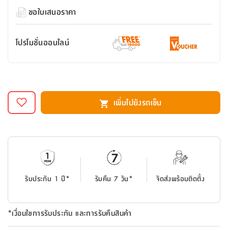
สตี
ใส่
สไลด์
น้ำ
ออฟฟิศ
ลิ้น
ขอใบเสนอราคา
เฟ่น&ส
รองเท้า
รุ่น
เก้าอี้
ชัก
เต
อุปกรณ์
วา
สตูล
สำนักงาน
ตะกร้า
ตัส
ภายใน
โน่
โปรโมชั่นออนไลน์
อเนกประสงค์
ห้องน้ำ
ตู้
ชุด
ลิ้น
กล่อง
ผ้า
ห้อง
ชัก
อเนกประสงค์
ขนหนู
นอน
และ
รุ่น
เพิ่มไปยังรถเข็น
ตู้
ชุด
เมล
ลิ้น
คลุม
เบิร์น
ชัก
อาบ
อเนกประสงค์
น้ำ
ชั้น
อุปกรณ์
รับประกัน 1 ปี*
รับคืน 7 วัน*
จัดส่งพร้อมติดตั้ง
วาง
อาบ
อเนกประสงค์
น้ำ
*เงื่อนไขการรับประกัน และการรับคืนสินค้า
ถาด
วาง