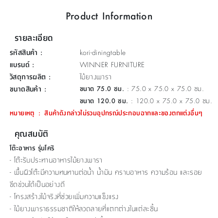
ที่
Product Information
วาง
ของ
รายละเอียด
อเนกประสงค์
รหัสสินค้า
:
kori-diningtable
แบรนด์
:
WINNER FURNITURE
ถัง
วัสดุการผลิต
:
ไม้ยางพารา
น้ำ
ขนาดสินค้า
:
ขนาด 75.0 ซม.
: 75.0 x 75.0 x 75.0 ซม.
ขนาด 120.0 ซม.
: 120.0 x 75.0 x 75.0 ซม.
หมายเหตุ
:
สินค้าดังกล่าวไม่รวมอุปกรณ์ประกอบฉากและของตกแต่งอื่นๆ
คุณสมบัติ
โต๊ะอาหาร รุ่นโคริ
- โต๊ะรับประทานอาหารไม้ยางพารา
- พื้นผิวโต๊ะมีความทนทานต่อน้ำ น้ำมัน คราบอาหาร ความร้อน และรอย
ขีดข่วนได้เป็นอย่างดี
- โครงสร้างไม้จริงที่ช่วยเพิ่มความแข็งแรง
- ไม้ยางพาราธรรมชาติให้ลวดลายที่แตกต่างในแต่ละชิ้น