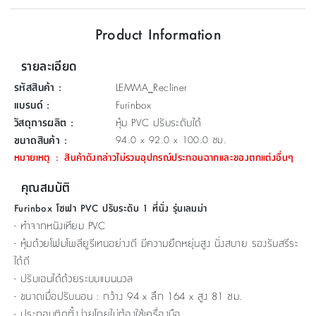
ที่
Product Information
วาง
ของ
รายละเอียด
อเนกประสงค์
รหัสสินค้า
:
LEMMA_Recliner
ถัง
แบรนด์
:
Furinbox
น้ำ
วัสดุการผลิต
:
หุ้ม PVC ปรับระดับได้
ขนาดสินค้า
:
94.0 x 92.0 x 100.0 ซม.
หมายเหตุ
:
สินค้าดังกล่าวไม่รวมอุปกรณ์ประกอบฉากและของตกแต่งอื่นๆ
คุณสมบัติ
Furinbox โซฟา PVC ปรับระดับ 1 ที่นั่ง รุ่นเลมม่า
- ทำจากหนังเทียม PVC
- หุ้มด้วยโฟมโพลียูรีเทนอย่างดี มีความยืดหยุ่นสูง นั่งสบาย รองรับสรีระ
ได้ดี
- ปรับเอนได้ด้วยระบบแมนนวล
- ขนาดเมื่อปรับนอน : กว้าง 94 x ลึก 164 x สูง 81 ซม.
- ประกอบติดตั้งง่ายโดยไม่ต้องใช้เครื่องมือ