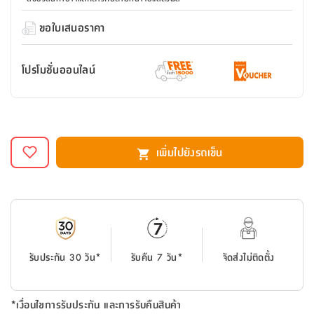
สตี
ใส่
สไลด์
น้ำ
ออฟฟิศ
ลิ้น
เฟ่น&ส
รองเท้า
รุ่น
ขอใบเสนอราคา
เก้าอี้
ชัก
เต
อุปกรณ์
วา
สตูล
สำนักงาน
ตะกร้า
ตัส
ภายใน
โน่
อเนกประสงค์
โปรโมชั่นออนไลน์
ห้องน้ำ
ตู้
ชุด
ลิ้น
กล่อง
ผ้า
ห้อง
ชัก
อเนกประสงค์
ขนหนู
นอน
และ
รุ่น
ตู้
เพิ่มไปยังรถเข็น
ชุด
เมล
ลิ้น
คลุม
เบิร์น
ชัก
อาบ
อเนกประสงค์
น้ำ
ชั้น
อุปกรณ์
วาง
อาบ
รับประกัน 30 วัน*
รับคืน 7 วัน*
จัดส่งไม่ติดตั้ง
อเนกประสงค์
น้ำ
ถาด
*เงื่อนไขการรับประกัน และการรับคืนสินค้า
วาง