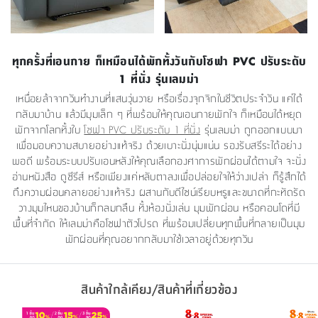
ทุกครั้งที่เอนกาย ก็เหมือนได้พักทั้งวันกับโซฟา PVC ปรับระดับ
1 ที่นั่ง รุ่นเลมม่า
เหนื่อยล้าจากวันทำงานที่แสนวุ่นวาย หรือเรื่องจุกจิกในชีวิตประจำวัน แค่ได้
กลับมาบ้าน แล้วมีมุมเล็ก ๆ ที่พร้อมให้คุณเอนกายพักใจ ก็เหมือนได้หยุด
พักจากโลกทั้งใบ
โซฟา PVC ปรับระดับ 1 ที่นั่ง
รุ่นเลมม่า ถูกออกแบบมา
เพื่อมอบความสบายอย่างแท้จริง ด้วยเบาะนั่งนุ่มแน่น รองรับสรีระได้อย่าง
พอดี พร้อมระบบปรับเอนหลังให้คุณเลือกองศาการพักผ่อนได้ตามใจ จะนั่ง
อ่านหนังสือ ดูซีรีส์ หรือเพียงแค่หลับตาลงเพื่อปล่อยใจให้ว่างเปล่า ก็รู้สึกได้
ถึงความผ่อนคลายอย่างแท้จริง ผสานกับดีไซน์เรียบหรูและขนาดที่กะทัดรัด
วางมุมไหนของบ้านก็กลมกลืน ทั้งห้องนั่งเล่น มุมพักผ่อน หรือคอนโดที่มี
พื้นที่จำกัด ให้เลมม่าคือโซฟาตัวโปรด ที่พร้อมเปลี่ยนทุกพื้นที่กลายเป็นมุม
พักผ่อนที่คุณอยากกลับมาใช้เวลาอยู่ด้วยทุกวัน
สินค้าใกล้เคียง/สินค้าที่เกี่ยวข้อง