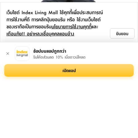
เว็บไซต์ Index Living Mall ใช้คุกกี้เพื่อประสบการณ์
การใช้งานที่ดี การคลิกปุ่มยอมรับ หรือ ใช้งานเว็บไซต์
ของเราถือเป็นการยอมรับ
นโยบายการใช้งานคุกกี้
และ
เตือนภัย!! อย่าหลงเชื่อบุคคลแอบอ้าง
ยินยอม
ช้อปบนแอปถูกกว่า
รับโค้ดส่วนลด 10% เมื่อดาวน์โหลด
สัมผัสแก่นแท้แห่งการพักผ่อน กับเบาะนั่งเม็ดโฟม รุ่นลิปส์
ในโลกนี้มีสิ่งของที่มอบความสบายให้แก่เรามากมาย หนึ่งในนั้นคือบีน
เปิดแอป
แบ็ก หรือเบาะนั่งเม็ดโฟม รุ่นลิปส์ ที่โดดเด่นด้วยรูปทรงริมฝีปากสุด
ยียวน พร้อมบรรจุเม็ดโฟมเกรดเอและผลิตจากหนังสังเคราะห์อย่างดี
ซึ่งนอกจากการใช้งานและหน้าตาจะต่างจากเก้าอี้ทั่วไปแล้ว ยังมอบ
สไตล์ที่ไม่ซ้ำใคร ให้คุณได้ผ่อนคลาย และมีความสุขกับช่วงเวลาแห่งการ
พักผ่อนมากยิ่งขึ้น