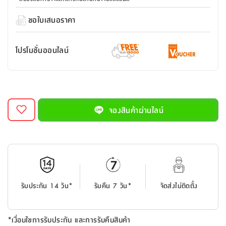
สตี
ใส่
สไลด์
น้ำ
ออฟฟิศ
ลิ้น
เฟ่น&ส
รองเท้า
รุ่น
ขอใบเสนอราคา
เก้าอี้
ชัก
เต
อุปกรณ์
วา
สตูล
สำนักงาน
ตะกร้า
ตัส
ภายใน
โน่
อเนกประสงค์
โปรโมชั่นออนไลน์
ห้องน้ำ
ตู้
ชุด
ลิ้น
กล่อง
ผ้า
ห้อง
ชัก
อเนกประสงค์
ขนหนู
นอน
และ
รุ่น
ตู้
ชุด
เมล
จองสินค้าผ่านไลน์
ลิ้น
คลุม
เบิร์น
ชัก
อาบ
อเนกประสงค์
น้ำ
ชั้น
อุปกรณ์
วาง
อาบ
รับประกัน 14 วัน*
รับคืน 7 วัน*
จัดส่งไม่ติดตั้ง
อเนกประสงค์
น้ำ
ถาด
*เงื่อนไขการรับประกัน และการรับคืนสินค้า
วาง