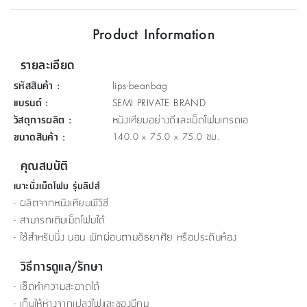
ที่
Product Information
วาง
ของ
รายละเอียด
อเนกประสงค์
รหัสสินค้า
:
lips-beanbag
ถัง
แบรนด์
:
SEMI PRIVATE BRAND
น้ำ
วัสดุการผลิต
:
หนังเทียมอย่างดีและเม็ดโฟมเกรดเอ
ขนาดสินค้า
:
140.0 x 75.0 x 75.0 ซม.
คุณสมบัติ
เบาะนั่งเม็ดโฟม รุ่นลิปส์
- ผลิตจากหนังเทียมพีวีซี
- สามารถเติมเม็ดโฟมได้
- ใช้สำหรับนั่ง นอน พักผ่อนตามอัธยาศัย หรือประดับห้อง
วิธีการดูแล/รักษา
- เช็ดทำความสะอาดได้
- เก็บให้ห่างจากเปลวไฟและของมีคม