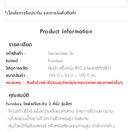
ที่
*เงื่อนไขการรับประกัน และการรับคืนสินค้า
วาง
ของ
อเนกประสงค์
Product Information
ถัง
รายละเอียด
น้ำ
รหัสสินค้า
:
lita-recliner-3s
แบรนด์
:
Furinbox
วัสดุการผลิต
:
หุ้มผ้า หรือหนัง PVC ขาพลาสติกสีดำ
ขนาดสินค้า
:
196.0 x 92.0 x 100.0 ซม.
หมายเหตุ
:
สินค้าดังกล่าวไม่รวมอุปกรณ์ประกอบฉากและของตกแต่งอื่นๆ
คุณสมบัติ
Furinbox โซฟาปรับระดับ 3 ที่นั่ง รุ่นลิตา
- โครงสร้างไม้จริงเพื่อความแข็งแรงทนทาน อายุการใช้งานยาวนาน
- บุด้วยฟองน้ำอย่างดี มีความยืดหยุ่นสูง นั่งสบาย
- หุ้มด้วยผ้าโพลีเอสเตอร์ หรือหนังเทียมคุณภาพสูง นำเข้าจากต่าง