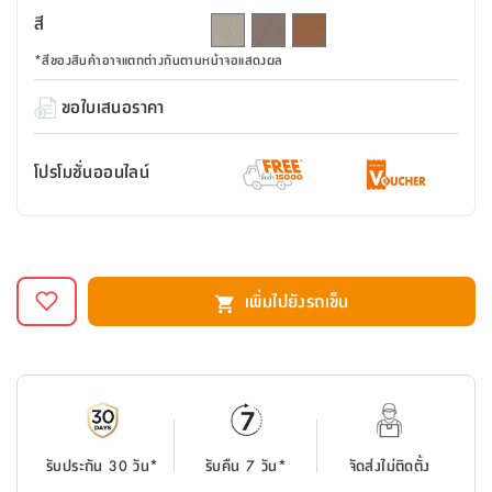
สตี
ใส่
สไลด์
น้ำ
สี
ออฟฟิศ
ลิ้น
เฟ่น&ส
รองเท้า
รุ่น
เก้าอี้
ชัก
เต
อุปกรณ์
วา
*
สีของสินค้าอาจแตกต่างกันตามหน้าจอแสดงผล
สตูล
สำนักงาน
ตะกร้า
ตัส
ภายใน
โน่
ขอใบเสนอราคา
อเนกประสงค์
ห้องน้ำ
ตู้
ชุด
ลิ้น
กล่อง
ผ้า
ห้อง
โปรโมชั่นออนไลน์
ชัก
อเนกประสงค์
ขนหนู
นอน
และ
รุ่น
ตู้
ชุด
เมล
ลิ้น
คลุม
เบิร์น
ชัก
อาบ
เพิ่มไปยังรถเข็น
อเนกประสงค์
น้ำ
ชั้น
อุปกรณ์
วาง
อาบ
อเนกประสงค์
น้ำ
ถาด
รับประกัน 30 วัน*
รับคืน 7 วัน*
จัดส่งไม่ติดตั้ง
วาง