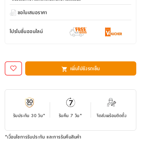
สตี
ใส่
สไลด์
น้ำ
ออฟฟิศ
ลิ้น
เฟ่น&ส
รองเท้า
รุ่น
ขอใบเสนอราคา
เก้าอี้
ชัก
เต
อุปกรณ์
วา
สตูล
สำนักงาน
ตะกร้า
ตัส
ภายใน
โน่
อเนกประสงค์
โปรโมชั่นออนไลน์
ห้องน้ำ
ตู้
ชุด
ลิ้น
กล่อง
ผ้า
ห้อง
ชัก
อเนกประสงค์
ขนหนู
นอน
และ
รุ่น
ตู้
เพิ่มไปยังรถเข็น
ชุด
เมล
ลิ้น
คลุม
เบิร์น
ชัก
อาบ
อเนกประสงค์
น้ำ
ชั้น
อุปกรณ์
วาง
อาบ
รับประกัน 30 วัน*
รับคืน 7 วัน*
จัดส่งพร้อมติดตั้ง
อเนกประสงค์
น้ำ
ถาด
*เงื่อนไขการรับประกัน และการรับคืนสินค้า
วาง