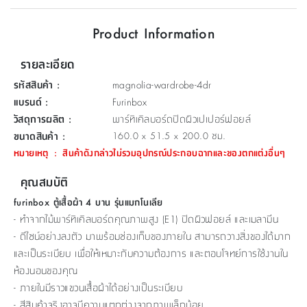
ที่
Product Information
วาง
ของ
รายละเอียด
อเนกประสงค์
รหัสสินค้า
:
magnolia-wardrobe-4dr
ถัง
แบรนด์
:
Furinbox
น้ำ
วัสดุการผลิต
:
พาร์ทิเคิลบอร์ดปิดผิวเปเปอร์ฟอยล์
ขนาดสินค้า
:
160.0 x 51.5 x 200.0 ซม.
หมายเหตุ
:
สินค้าดังกล่าวไม่รวมอุปกรณ์ประกอบฉากและของตกแต่งอื่นๆ
คุณสมบัติ
furinbox ตู้เสื้อผ้า 4 บาน รุ่นแมกโนเลีย
- ทำจากไม้พาร์ทิเคิลบอร์ดคุณภาพสูง (E1) ปิดผิวฟอยล์ และเมลามีน
- ดีไซน์อย่างลงตัว มาพร้อมช่องเก็บของภายใน สามารถวางสิ่งของได้มาก
และเป็นระเบียบ เพื่อให้เหมาะกับความต้องการ และตอบโจทย์การใช้งานใน
ห้องนอนของคุณ
- ภายในมีราวแขวนเสื้อผ้าได้อย่างเป็นระเบียบ
- สีสินค้าจริงอาจมีความแตกต่างจากภาพเล็กน้อย