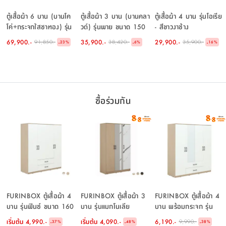
ตู้เสื้อผ้า 6 บาน (บานโค
ตู้เสื้อผ้า 3 บาน (บานคลา
ตู้เสื้อผ้า 4 บาน รุ่นโอเรีย
โค่+กระจกใสชาทอง) รุ่น
วด์) รุ่นพาย ขนาด 150
- สีขาวงาช้าง
พาย ขนาด 300 ซม. - สี
ซม. - สีเบจ
69,900.-
35,900.-
29,900.-
91,850.-
38,420.-
35,900.-
-
-
-
23
%
6
%
16
%
เบจ
ซื้อร่วมกัน
FURINBOX ตู้เสื้อผ้า 4
FURINBOX ตู้เสื้อผ้า 3
FURINBOX ตู้เสื้อผ้า 4
บาน รุ่นฟินซ์ ขนาด 160
บาน รุ่นแมกโนเลีย
บาน พร้อมกระจก รุ่น
ซม.
ฟินซ์ ขนาด 160 ซม. -
เริ่มต้น
4,990.-
เริ่มต้น
4,090.-
6,190.-
9,990.-
-
-
-
37
%
48
%
38
%