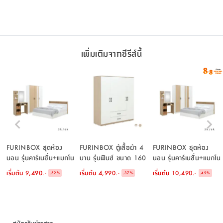
สีธรรมชาติ/ขาว
เพิ่มเติมจากซีรีส์นี้
FURINBOX ชุดห้อง
FURINBOX ตู้เสื้อผ้า 4
FURINBOX ชุดห้อง
นอน รุ่นคาร์เนชั่น+แมกโน
บาน รุ่นฟินซ์ ขนาด 160
นอน รุ่นคาร์เนชั่น+แมกโน
เลีย (เตียง, ตู้เสื้อผ้า 3
ซม.
เลีย (เตียง, ตู้เสื้อผ้า 4
เริ่มต้น
9,490.-
เริ่มต้น
4,990.-
เริ่มต้น
10,490.-
-
-
-
52
%
37
%
49
%
บาน, โต๊ะเครื่องแป้ง) - สี
บาน, โต๊ะเครื่องแป้ง) - สี
ขาว/ธรรมชาติ
ขาว/ธรรมชาติ