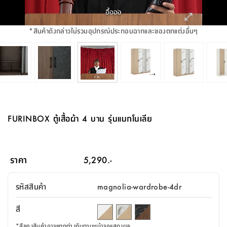
จบ
ฟุต
รูป
เม็ด
จัด
อุปกรณ์
ตกแต่ง
เครื่อง
โคม
อุปกรณ์
ตะกร้า
อาหาร
ของ
รุ่น
โมริ
โน่
ครัว
แป้ง
วาง
และ
นั่ง
อุปกรณ์
ใน
ตู้
โฟม
แต่ง
ถัง
ทำความ
โซฟา
สวน
ครัว
ไฟ
จัด
ผ้า
ใน
เพ
ซี
เล่น
และ
ปลอก
รูป
ซัก
ซี
สูง
สวน
ขยะ
สะอาด
ภาชนะ
ชุด
รุ่น
ระย้า
เก็บ
ห้องน้ำ
นเน่
รีส์
*
สินค้าดังกล่าวไม่รวมอุปกรณ์ประกอบฉากและของตกแต่งอื่นๆ
โต๊ะ
อุปกรณ์
อบ
ตู้
ผ้า
ปั้น
อุปกรณ์
โคม
รีส์
เก้าอี้
แบบ
จัด
ห้อง
จิ
สำหรับ
ข้าง
ห้อง
การ
รีด
แขวน
ตู้
นวม
ตกแต่ง
ราง
อุปกรณ์
ไฟ
พับ
หลอด
ใช้
เก็บ
กระจก
วา
นอน
นนี่
สำนักงาน
เตียง
เก็บ
เดิน
และ
ติด
เตี้ย
และ
ม่าน
ตกแต่ง
ห้อง
ไฟ
เท้า
อาหาร
ตั้ง
ซาบิ
รุ่น
ของ
ที่
เครื่อง
ทาง
หลอด
นอน
โต๊ะ
ผนัง
อุปกรณ์
พื้นที่
โซฟา
และ
กล่อง
เหยียบ
พื้น
ซี
ซี
ตู้
รอง
เบาะ
มือ
ไฟ
พับ
ตกแต่ง
ใน
อุปกรณ์
รุ่น
อุปกรณ์
ทิช
และ
รีส์
รีน
บริเวณ
ช่าง
ตู้
สำหรับ
นอน
รอง
ห้อง
สินค้า
สวน
ใน
โด
ชู่
กระจก
นอก
และ
นั่ง
ไซด์
ใช้
แจกัน
นั่ง
แนะนำ
ครัว
ชุด
มิ
ติด
FURINBOX ตู้เสื้อผ้า 4 บาน รุ่นแมกโนเลีย
บ้าน
ที่นอน
อุปกรณ์
เล่น
บอร์ด
ใน
พรม
ที่
ห้อง
เน็ก
ผนัง
และ
ปิคนิค
อุปกรณ์
ปรับปรุง
ครัว
ดัก
เก็บ
นอน
สวน
โต๊ะ
ตกแต่ง
ออกแบบ
บ้าน
และ
ฝุ่น
โซฟา
เครื่อง
ฝักบัว
รุ่น
ภาษา
ตู้
กลาง
ผนัง
ห้อง
รุ่น
สำอาง
/
เมล
ราคา
5,290.-
บิล
เสื้อผ้า
อาหาร
เคียร่
และ
สาย
ตัน
โต๊ะ
เครื่อง
ต์
ใน
ไทย
Eng
า
เครื่อง
ฉีด
รหัสสินค้า
magnolia-wardrobe-4dr
อิน
คอนโซล
หอม
แบบ
ตู้
ตู้
ประดับ
ชำระ
เฟอร์นิเจอร์
คุณ
สำนักงาน
โซฟา
เสื้อผ้า
/
สี
โต๊ะ
พรม
รุ่น
กล่อง
บาน
ก๊อก
ข้าง
ตู้
โฮม
*
สีของสินค้าอาจแตกต่างกันตามหน้าจอแสดงผล