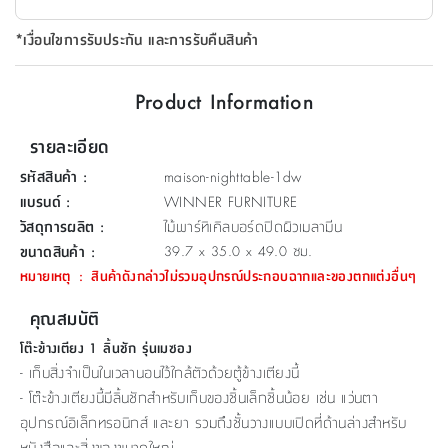
ที่
*เงื่อนไขการรับประกัน และการรับคืนสินค้า
วาง
ของ
อเนกประสงค์
Product Information
ถัง
รายละเอียด
น้ำ
รหัสสินค้า
:
maison-nighttable-1dw
แบรนด์
:
WINNER FURNITURE
วัสดุการผลิต
:
ไม้พาร์ทิเคิลบอร์ดปิดผิวเมลามีน
ขนาดสินค้า
:
39.7 x 35.0 x 49.0 ซม.
หมายเหตุ
:
สินค้าดังกล่าวไม่รวมอุปกรณ์ประกอบฉากและของตกแต่งอื่นๆ
คุณสมบัติ
โต๊ะข้างเตียง 1 ลิ้นชัก รุ่นเมซอง
- เก็บสิ่งจำเป็นในเวลานอนไว้ใกล้ตัวด้วยตู้ข้างเตียงนี้
- โต๊ะข้างเตียงนี้มีลิ้นชักสำหรับเก็บของชิ้นเล็กชิ้นน้อย เช่น แว่นตา
อุปกรณ์อิเล็กทรอนิกส์ และยา รวมถึงชั้นวางแบบเปิดที่ด้านล่างสำหรับ
หนังสือและสิ่งของขนาดใหญ่