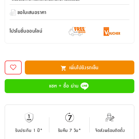
สตี
ใส่
สไลด์
น้ำ
ออฟฟิศ
ลิ้น
เฟ่น&ส
รองเท้า
รุ่น
ขอใบเสนอราคา
เก้าอี้
ชัก
เต
อุปกรณ์
วา
สตูล
สำนักงาน
ตะกร้า
ตัส
ภายใน
โน่
อเนกประสงค์
โปรโมชั่นออนไลน์
ห้องน้ำ
ตู้
ชุด
ลิ้น
กล่อง
ผ้า
ห้อง
ชัก
อเนกประสงค์
ขนหนู
นอน
และ
รุ่น
ตู้
เพิ่มไปยังรถเข็น
ชุด
เมล
ลิ้น
คลุม
เบิร์น
ชัก
อาบ
แชท + ซื้อ ผ่าน
อเนกประสงค์
น้ำ
ชั้น
อุปกรณ์
วาง
อาบ
อเนกประสงค์
น้ำ
รับประกัน 1 ปี*
รับคืน 7 วัน*
จัดส่งพร้อมติดตั้ง
ถาด
วาง