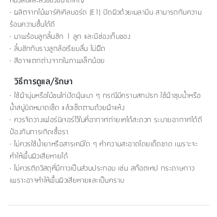
- ผลิตจากไม้พาร์ทิเคิลบอร์ด (E1) ปิดผิวด้วยเมลามีน สามารถกันความ
ร้อนความชื้นได้ดี
- มาพร้อมลูกลิ้นชัก 1 ลูก และมีช่องเก็บของ
- ลิ้นชักกับรางลูกล้อเรียบลื่น ไม่ฝืด
- สีอาจแตกต่างจากในภาพเล็กน้อย
วิธีการดูแล/รักษา
- ใช้ผ้านุ่มหรือไม้ขนไก่ปัดฝุ่นเบา ๆ กรณีมีคราบสกปรก ใช้ผ้าชุบน้ำหรือ
น้ำสบู่บิดหมาดเช็ด แล้วเช็ดตามด้วยผ้าแห้ง
- ควรจัดวางเฟอร์นิเจอร์ไว้ในที่อากาศถ่ายเทได้สะดวก ระบายอากาศได้ดี
ป้องกันการเกิดเชื้อรา
- ไม่ควรใช้น้ำยาหรือสารเคมีใด ๆ ทำความสะอาดโดยเด็ดขาด เพราะจะ
ทำให้พื้นผิวเสียหายได้
- ไม่ควรติดวัสดุที่มีกาวเป็นส่วนประกอบ เช่น สก๊อตเทป กระดาษกาว
เพราะอาจทำให้พื้นผิวเสียหายและเป็นคราบ