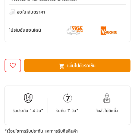
สตี
ใส่
สไลด์
น้ำ
ออฟฟิศ
ลิ้น
เฟ่น&ส
รองเท้า
รุ่น
ขอใบเสนอราคา
เก้าอี้
ชัก
เต
อุปกรณ์
วา
สตูล
สำนักงาน
ตะกร้า
ตัส
ภายใน
โน่
อเนกประสงค์
โปรโมชั่นออนไลน์
ห้องน้ำ
ตู้
ชุด
ลิ้น
กล่อง
ผ้า
ห้อง
ชัก
อเนกประสงค์
ขนหนู
นอน
และ
รุ่น
ตู้
เพิ่มไปยังรถเข็น
ชุด
เมล
ลิ้น
คลุม
เบิร์น
ชัก
อาบ
อเนกประสงค์
น้ำ
ชั้น
อุปกรณ์
วาง
อาบ
รับประกัน 14 วัน*
รับคืน 7 วัน*
จัดส่งไม่ติดตั้ง
อเนกประสงค์
น้ำ
ถาด
*เงื่อนไขการรับประกัน และการรับคืนสินค้า
วาง