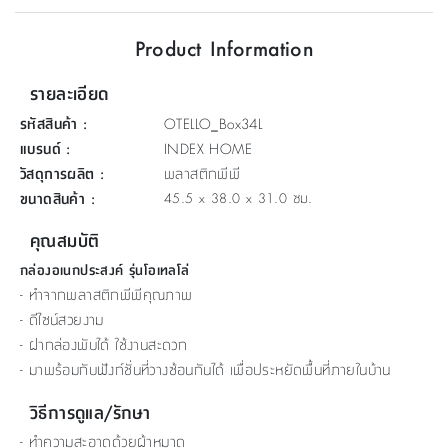
ที่
Product Information
วาง
ของ
รายละเอียด
อเนกประสงค์
รหัสสินค้า
:
OTELLO_Box34L
ถัง
แบรนด์
:
INDEX HOME
น้ำ
วัสดุการผลิต
:
พลาสติกพีพี
ขนาดสินค้า
:
45.5 x 38.0 x 31.0 ซม.
คุณสมบัติ
กล่องอเนกประสงค์ รุ่นโอเทลโล่
- ทำจากพลาสติกพีพีคุณภาพ
- ​ดีไซน์สวยงาม
- ฝากล่องพับได้ ใช้งานสะดวก
- มาพร้อมกับฟังก์ชั่นที่วางซ้อนกันได้ เพื่อประหยัดพื้นที่ภายในบ้าน
วิธีการดูแล/รักษา
- ทำความสะอาดด้วยผ้าหมาด