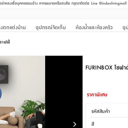
 อย่าหลงเชื่อบุคคลแอบอ้าง หากพบเจอหรือสงสัย กรุณาติดต่อ Line @indexlivingmal
งตกแต่งบ้าน
อุปกรณ์จัดเก็บ
ห้องน้ำและห้องครัว
อุ
นราฟฟี่
FURINBOX โซฟาผ้า 2 
ราคาพิเศษ
รหัสสินค้า
สี