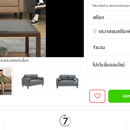
*
สีของสินค้าอาจแตกต่างกันตา
สต๊อก
ตรวจสอบสต๊อกที
จำนวน
และของตกแต่งอื่นๆ
โปรโมชั่นออนไลน์
แชท