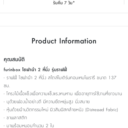
รับคืน 7 วัน*
Product Information
คุณสมบัติ
furinbox โซฟาผ้า 2 ที่นั่ง รุ่นราฟฟี่
- ราฟฟี่ โซฟาผ้า 2 ที่นั่ง สไตล์โมเดิร์นคอนเทมโพรารี ขนาด 137
ซม.
- โครงไม้เนื้อแข็งเพื่อความแข็งแรงทนทาน เพื่ออายุการใช้งานที่ยาวนาน
- บุด้วยฟองน้ำอย่างดี มีความยืดหยุ่นสูง นั่งสบาย
- หุ้มด้วยผ้านวัตกรรมใหม่ ผิวสัมผัสคล้ายหนัง (Distressed Fabric)
- ขาพลาสติก
- มาพร้อมหมอนจำนวน 2 ใบ