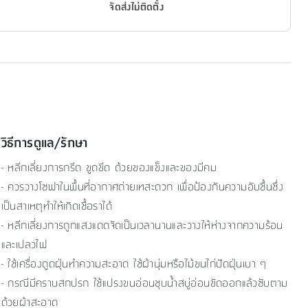
จัดส่งไม่ติดตั้ง
วิธีการดูแล/รักษา
- หลีกเลี่ยงการกรีด ขูดขีด ด้วยของแข็งและของมีคม
- ควรวางโซฟาในพื้นที่อากาศถ่ายเทสะดวก เพื่อป้องกันความอับชื้นซึ่ง
เป็นสาเหตุทำให้เกิดเชื้อราได้
- หลีกเลี่ยงการถูกแสงแดดจัดเป็นเวลานานและวางให้ห่างจากความร้อน
และเปลวไฟ
- ใช้เครื่องดูดฝุ่นทำความสะอาด ใช้ผ้านุ่มหรือไม้ขนไก่ปัดฝุ่นเบา ๆ
- กรณีมีคราบสกปรก ใช้แปรงขนอ่อนชุบน้ำสบู่อ่อนขัดออกแล้วซับตาม
ด้วยผ้าสะอาด