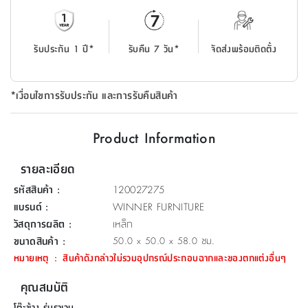
ที่
วาง
ของ
รับประกัน 1 ปี*
รับคืน 7 วัน*
จัดส่งพร้อมติดตั้ง
อเนกประสงค์
ถัง
*เงื่อนไขการรับประกัน และการรับคืนสินค้า
น้ำ
Product Information
รายละเอียด
รหัสสินค้า
:
120027275
แบรนด์
:
WINNER FURNITURE
วัสดุการผลิต
:
เหล็ก
ขนาดสินค้า
:
50.0 x 50.0 x 58.0 ซม.
หมายเหตุ
:
สินค้าดังกล่าวไม่รวมอุปกรณ์ประกอบฉากและของตกแต่งอื่นๆ
คุณสมบัติ
โต๊ะข้าง รุ่นราเวน