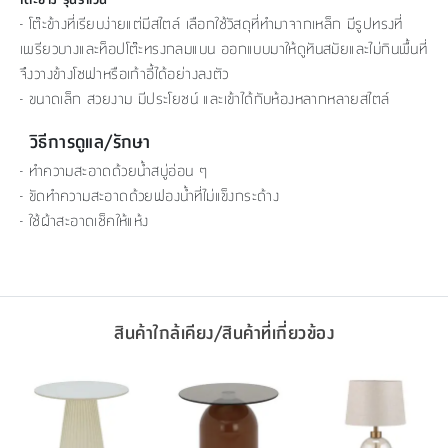
- โต๊ะข้างที่เรียบง่ายแต่มีสไตล์ เลือกใช้วัสดุที่ทำมาจากเหล็ก มีรูปทรงที่
เพรียวบางและท็อปโต๊ะทรงกลมแบน ออกแบบมาให้ดูทันสมัยและไม่กินพื้นที่
จึงวางข้างโซฟาหรือเก้าอี้ได้อย่างลงตัว
- ขนาดเล็ก สวยงาม มีประโยชน์ และเข้าได้กับห้องหลากหลายสไตล์
วิธีการดูแล/รักษา
- ทำความสะอาดด้วยน้ำสบู่อ่อน ๆ
- ขัดทำความสะอาดด้วยฟองน้ำที่ไม่แข็งกระด้าง
- ใช้ผ้าสะอาดเช็คให้แห้ง
สินค้าใกล้เคียง/สินค้าที่เกี่ยวข้อง