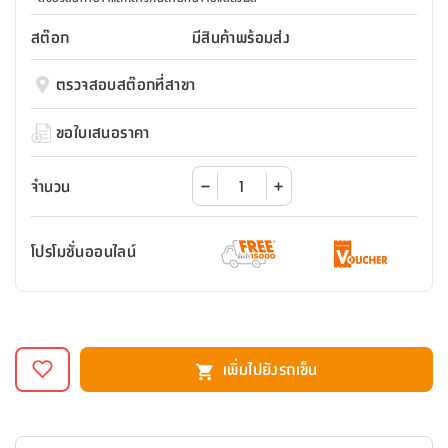
สตี
ใส่
สไลด์
น้ำ
ออฟฟิศ
ลิ้น
เฟ่น&ส
รองเท้า
รุ่น
สต๊อก
มีสินค้าพร้อมส่ง
เก้าอี้
ชัก
เต
อุปกรณ์
วา
สตูล
สำนักงาน
ตะกร้า
ตัส
ภายใน
โน่
ตรวจสอบสต๊อกที่สาขา
อเนกประสงค์
ห้องน้ำ
ตู้
ชุด
ขอใบเสนอราคา
ลิ้น
กล่อง
ผ้า
ห้อง
ชัก
อเนกประสงค์
ขนหนู
นอน
จำนวน
และ
รุ่น
ตู้
ชุด
เมล
ลิ้น
คลุม
เบิร์น
โปรโมชั่นออนไลน์
ชัก
อาบ
อเนกประสงค์
น้ำ
ชั้น
อุปกรณ์
วาง
อาบ
เพิ่มไปยังรถเข็น
อเนกประสงค์
น้ำ
ถาด
วาง