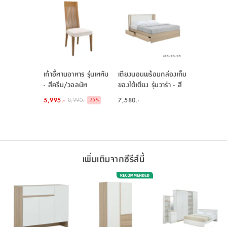
เก้าอี้ทานอาหาร รุ่นเททัม
เตียงนอนพร้อมกล่องเก็บ
- สีครีม/วอลนัท
ของใต้เตียง รุ่นวาร่า - สี
เลอบาน่า โอ๊ค/ขาว
5,995.-
7,580.-
8,990.-
-
33
%
เพิ่มเติมจากซีรีส์นี้