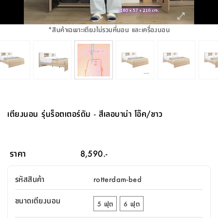
จบ
ฟุต
รูป
เม็ด
จัด
อุปกรณ์
ตกแต่ง
เครื่อง
โคม
อุปกรณ์
ตะกร้า
อาหาร
ของ
รุ่น
โมริ
โน่
ครัว
แป้ง
วาง
และ
นั่ง
อุปกรณ์
ใน
ตู้
โฟม
แต่ง
ถัง
ทำความ
โซฟา
สวน
ครัว
ไฟ
จัด
ผ้า
ใน
เพ
ซี
เล่น
และ
ปลอก
รูป
ซัก
ซี
สูง
สวน
ขยะ
สะอาด
ภาชนะ
ชุด
รุ่น
ระย้า
เก็บ
ห้องน้ำ
นเน่
รีส์
*
สินค้าเฉพาะเตียงไม่รวมที่นอน และเครื่องนอน
โต๊ะ
อุปกรณ์
อบ
ตู้
ผ้า
ปั้น
อุปกรณ์
โคม
รีส์
เก้าอี้
แบบ
จัด
ห้อง
จิ
สำหรับ
ข้าง
ห้อง
การ
รีด
แขวน
ตู้
นวม
ตกแต่ง
ราง
อุปกรณ์
ไฟ
พับ
หลอด
ใช้
เก็บ
กระจก
วา
นอน
นนี่
สำนักงาน
เตียง
เก็บ
เดิน
และ
ติด
เตี้ย
และ
ม่าน
ตกแต่ง
ห้อง
ไฟ
เท้า
อาหาร
ตั้ง
ซาบิ
รุ่น
ของ
ที่
เครื่อง
ทาง
หลอด
นอน
โต๊ะ
ผนัง
อุปกรณ์
พื้นที่
โซฟา
และ
กล่อง
เหยียบ
พื้น
ซี
ซี
ตู้
รอง
เบาะ
มือ
ไฟ
พับ
ตกแต่ง
ใน
อุปกรณ์
รุ่น
อุปกรณ์
ทิช
และ
รีส์
รีน
บริเวณ
ช่าง
ตู้
สำหรับ
นอน
รอง
ห้อง
สินค้า
สวน
ใน
โด
ชู่
กระจก
นอก
และ
นั่ง
ไซด์
ใช้
แจกัน
นั่ง
แนะนำ
ครัว
ชุด
มิ
ติด
เตียงนอน รุ่นร็อตเตอร์ดัม - สีเลอบาน่า โอ๊ค/ขาว
บ้าน
ที่นอน
อุปกรณ์
เล่น
บอร์ด
ใน
พรม
ที่
ห้อง
เน็ก
ผนัง
และ
ปิคนิค
อุปกรณ์
ปรับปรุง
ครัว
ดัก
เก็บ
นอน
สวน
โต๊ะ
ตกแต่ง
ออกแบบ
บ้าน
และ
ฝุ่น
โซฟา
เครื่อง
ฝักบัว
รุ่น
ภาษา
ตู้
กลาง
ผนัง
ห้อง
รุ่น
สำอาง
/
เมล
ราคา
8,590.-
บิล
เสื้อผ้า
อาหาร
เคียร่
และ
สาย
ตัน
โต๊ะ
เครื่อง
ต์
ใน
ไทย
Eng
า
เครื่อง
ฉีด
รหัสสินค้า
rotterdam-bed
อิน
คอนโซล
หอม
แบบ
ตู้
ตู้
ประดับ
ชำระ
เฟอร์นิเจอร์
คุณ
สำนักงาน
โซฟา
เสื้อผ้า
/
ขนาดเตียงนอน
โต๊ะ
พรม
5 ฟุต
6 ฟุต
รุ่น
กล่อง
บาน
ก๊อก
ข้าง
ตู้
โฮม