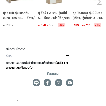
ตู้รองเท้า รุ่นเพรสตัน
ตู้เสื้อผ้า 2 บาน รุ่นซิโน่-
ชุดห้องนอน รุ่นมินิมอล
ขนาด 120 ซม. - สีขาว/
M - สีเลอบาน่า โอ๊ค/ขาว
(เตียง, ตู้เสื้อผ้า 4 บาน,
เลอบาน่า โอ๊ค
โต๊ะเครื่องแป้งแบบยืน) -
4,990.-
4,590.-
เริ่มต้น
26,990.-
5,990.-
-
-
23
%
14
%
สีขาว/เลอบาน่า โอ๊ค
สมัครรับข่าวสาร
การสมัครสมาชิกถือว่าท่านยอมรับข้อกำหนด
เงื่อนไข และ
นโยบายความเป็นส่วนตัว
ติดตามเรา
ดูแลลูกค้า