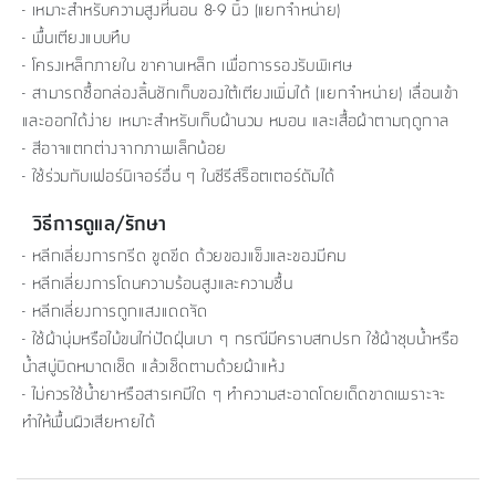
- เหมาะสำหรับความสูงที่นอน 8-9 นิ้ว (แยกจำหน่าย)
- พื้นเตียงแบบทึบ
- โครงเหล็กภายใน ขาคานเหล็ก เพื่อการรองรับพิเศษ
- สามารถซื้อกล่องลิ้นชักเก็บของใต้เตียงเพิ่มได้ (แยกจำหน่าย) เลื่อนเข้า
และออกได้ง่าย เหมาะสำหรับเก็บผ้านวม หมอน และเสื้อผ้าตามฤดูกาล
- สีอาจแตกต่างจากภาพเล็กน้อย
- ใช้ร่วมกับเฟอร์นิเจอร์อื่น ๆ ในซีรีส์ร็อตเตอร์ดัมได้
วิธีการดูแล/รักษา
- หลีกเลี่ยงการกรีด ขูดขีด ด้วยของแข็งและของมีคม
- หลีกเลี่ยงการโดนความร้อนสูงและความชื้น
- หลีกเลี่ยงการถูกแสงแดดจัด
- ใช้ผ้านุ่มหรือไม้ขนไก่ปัดฝุ่นเบา ๆ กรณีมีคราบสกปรก ใช้ผ้าชุบน้ำหรือ
น้ำสบู่บิดหมาดเช็ด แล้วเช็ดตามด้วยผ้าแห้ง
- ไม่ควรใช้น้ำยาหรือสารเคมีใด ๆ ทำความสะอาดโดยเด็ดขาดเพราะจะ
ทำให้พื้นผิวเสียหายได้