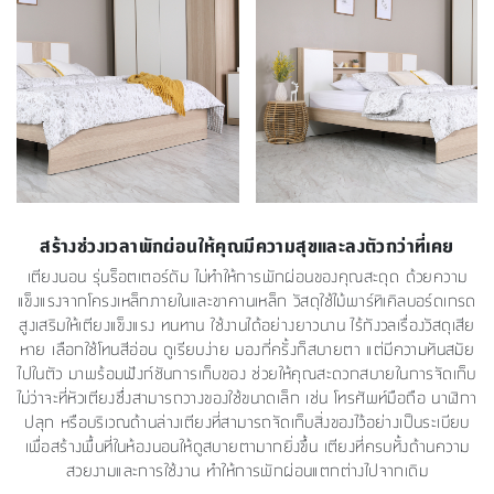
สร้างช่วงเวลาพักผ่อนให้คุณมีความสุขและลงตัวกว่าที่เคย
เตียงนอน รุ่นร็อตเตอร์ดัม ไม่ทำให้การพักผ่อนของคุณสะดุด ด้วยความ
แข็งแรงจากโครงเหล็กภายในและขาคานเหล็ก วัสดุใช้ไม้พาร์ทิเคิลบอร์ดเกรด
สูงเสริมให้เตียงแข็งแรง ทนทาน ใช้งานได้อย่างยาวนาน ไร้กังวลเรื่องวัสดุเสีย
หาย เลือกใช้โทนสีอ่อน ดูเรียบง่าย มองกี่ครั้งก็สบายตา แต่มีความทันสมัย
ไปในตัว มาพร้อมฟังก์ชันการเก็บของ ช่วยให้คุณสะดวกสบายในการจัดเก็บ
ไม่ว่าจะที่หัวเตียงซึ่งสามารถวางของใช้ขนาดเล็ก เช่น โทรศัพท์มือถือ นาฬิกา
ปลุก หรือบริเวณด้านล่างเตียงที่สามารถจัดเก็บสิ่งของไว้อย่างเป็นระเบียบ
เพื่อสร้างพื้นที่ในห้องนอนให้ดูสบายตามากยิ่งขึ้น เตียงที่ครบทั้งด้านความ
สวยงามและการใช้งาน ทำให้การพักผ่อนแตกต่างไปจากเดิม