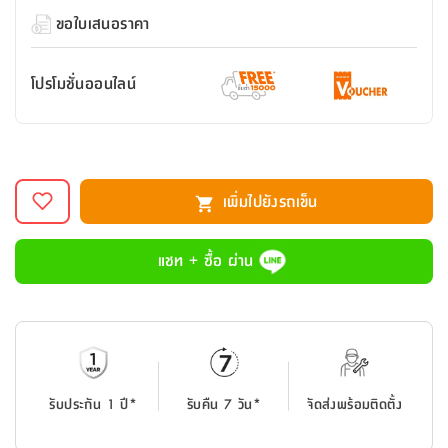
สตี
ใส่
สไลด์
น้ำ
ออฟฟิศ
ลิ้น
ขอใบเสนอราคา
เฟ่น&ส
รองเท้า
รุ่น
เก้าอี้
ชัก
เต
อุปกรณ์
วา
สตูล
สำนักงาน
ตะกร้า
ตัส
ภายใน
โน่
โปรโมชั่นออนไลน์
อเนกประสงค์
ห้องน้ำ
ตู้
ชุด
ลิ้น
กล่อง
ผ้า
ห้อง
ชัก
อเนกประสงค์
ขนหนู
นอน
และ
รุ่น
เพิ่มไปยังรถเข็น
ตู้
ชุด
เมล
ลิ้น
คลุม
เบิร์น
ชัก
แชท + ซื้อ ผ่าน
อาบ
อเนกประสงค์
น้ำ
ชั้น
อุปกรณ์
วาง
อาบ
อเนกประสงค์
น้ำ
รับประกัน 1 ปี*
รับคืน 7 วัน*
จัดส่งพร้อมติดตั้ง
ถาด
วาง