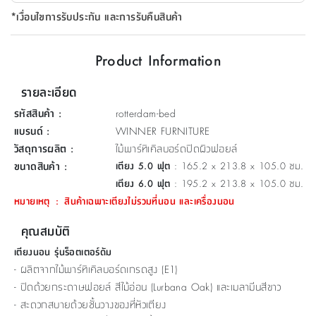
ที่
*เงื่อนไขการรับประกัน และการรับคืนสินค้า
วาง
ของ
Product Information
อเนกประสงค์
รายละเอียด
ถัง
รหัสสินค้า
:
rotterdam-bed
น้ำ
แบรนด์
:
WINNER FURNITURE
วัสดุการผลิต
:
ไม้พาร์ทิเคิลบอร์ดปิดผิวฟอยล์
ขนาดสินค้า
:
เตียง 5.0 ฟุต
: 165.2 x 213.8 x 105.0 ซม.
เตียง 6.0 ฟุต
: 195.2 x 213.8 x 105.0 ซม.
หมายเหตุ
:
สินค้าเฉพาะเตียงไม่รวมที่นอน และเครื่องนอน
คุณสมบัติ
เตียงนอน รุ่นร็อตเตอร์ดัม
- ผลิตจากไม้พาร์ทิเคิลบอร์ดเกรดสูง (E1)
- ปิดด้วยกระดาษฟอยล์ สีไม้อ่อน (Lurbana Oak) และเมลามีนสีขาว
- สะดวกสบายด้วยชั้นวางของที่หัวเตียง