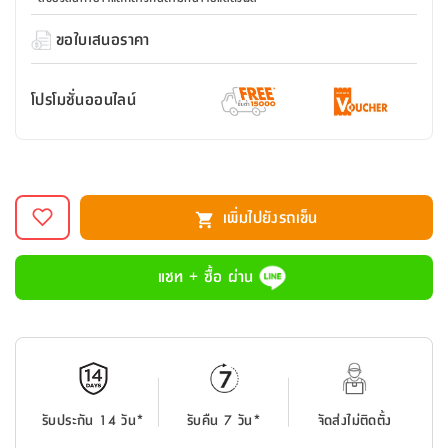
สตี
ใส่
สไลด์
น้ำ
ออฟฟิศ
ลิ้น
เฟ่น&ส
รองเท้า
รุ่น
ขอใบเสนอราคา
เก้าอี้
ชัก
เต
อุปกรณ์
วา
สตูล
สำนักงาน
ตะกร้า
ตัส
ภายใน
โน่
อเนกประสงค์
โปรโมชั่นออนไลน์
ห้องน้ำ
ตู้
ชุด
ลิ้น
กล่อง
ผ้า
ห้อง
ชัก
อเนกประสงค์
ขนหนู
นอน
และ
รุ่น
ตู้
เพิ่มไปยังรถเข็น
ชุด
เมล
ลิ้น
คลุม
เบิร์น
ชัก
อาบ
แชท + ซื้อ ผ่าน
อเนกประสงค์
น้ำ
ชั้น
อุปกรณ์
วาง
อาบ
อเนกประสงค์
น้ำ
รับประกัน 14 วัน*
รับคืน 7 วัน*
จัดส่งไม่ติดตั้ง
ถาด
วาง