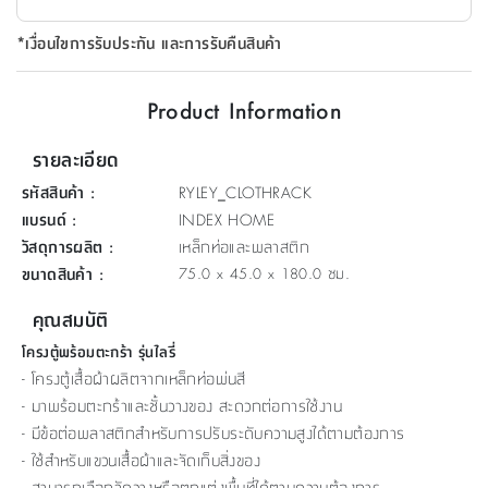
ที่
*เงื่อนไขการรับประกัน และการรับคืนสินค้า
วาง
ของ
อเนกประสงค์
Product Information
ถัง
รายละเอียด
น้ำ
รหัสสินค้า
:
RYLEY_CLOTHRACK
แบรนด์
:
INDEX HOME
วัสดุการผลิต
:
เหล็กท่อและพลาสติก
ขนาดสินค้า
:
75.0 x 45.0 x 180.0 ซม.
คุณสมบัติ
โครงตู้พร้อมตะกร้า รุ่นไลรี่
- โครงตู้เสื้อผ้าผลิตจากเหล็กท่อพ่นสี
- มาพร้อมตะกร้าและชั้นวางของ สะดวกต่อการใช้งาน
- มีข้อต่อพลาสติกสำหรับการปรับระดับความสูงได้ตามต้องการ
- ใช้สำหรับแขวนเสื้อผ้าและจัดเก็บสิ่งของ
- สามารถเลือกจัดวางหรือตกแต่งพื้นที่ได้ตามความต้องการ