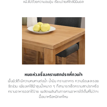
แฝงไปด้วยความอบอุ่น เรียบง่ายสไตล์มินิมอล
หมดห่วงเรื่องคราบสกปรกที่กวนใจ
พื้นผิวโต๊ะมีความทนทานต่อน้ำ น้ำมัน คราบอาหาร ความร้อนและรอย
ขีดข่วน เพียงแค่ใช้ผ้าชุบน้ำหมาด ๆ ก็สามารถเช็ดคราบสกปรกหรือ
คราบอาหารออกได้ง่าย เพลิดเพลินกับการทานอาหารได้เต็มที่ไม่ว่าจะ
มื้อเบาหรือหนักแค่ไหน