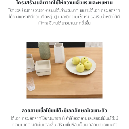
โครงสร้างผลิตจากไม้ให้ความแข็งแรงและทนทาน
ไร้กังวลเรื่องการวางอาหารบนโต๊ะจำนวนมาก เพราะโต๊ะอาหารผลิตจาก
ไม้ยางพาราที่มีความยืดหยุ่นสูง และมีความแข็งแรง รองรับน้ำหนักได้ดี
ให้คุณใช้งานได้ยาวนานมากยิ่งขึ้น
ลวดลายเนื้อไม้บนโต๊ะมีเอกลักษณ์เฉพาะตัว
โต๊ะอาหารผลิตจากไม้ยางพาราแท้ ทำให้ลวดลายและสีของไม้บนโต๊ะมี
ความแตกต่างกันในแต่ละชิ้น สร้างพื้นที่อันเป็นเอกลักษณ์เฉพาะตัว