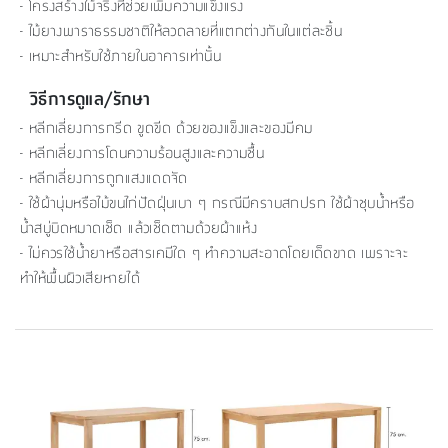
- โครงสร้างไม้จริงที่ช่วยเพิ่มความแข็งแรง
- ไม้ยางพาราธรรมชาติให้ลวดลายที่แตกต่างกันในแต่ละชิ้น
- เหมาะสำหรับใช้ภายในอาคารเท่านั้น
วิธีการดูแล/รักษา
- หลีกเลี่ยงการกรีด ขูดขีด ด้วยของแข็งและของมีคม
- หลีกเลี่ยงการโดนความร้อนสูงและความชื้น
- หลีกเลี่ยงการถูกแสงแดดจัด
- ใช้ผ้านุ่มหรือไม้ขนไก่ปัดฝุ่นเบา ๆ กรณีมีคราบสกปรก ใช้ผ้าชุบน้ำหรือ
น้ำสบู่บิดหมาดเช็ด แล้วเช็ดตามด้วยผ้าแห้ง
- ไม่ควรใช้น้ำยาหรือสารเคมีใด ๆ ทำความสะอาดโดยเด็ดขาด เพราะจะ
ทำให้พื้นผิวเสียหายได้