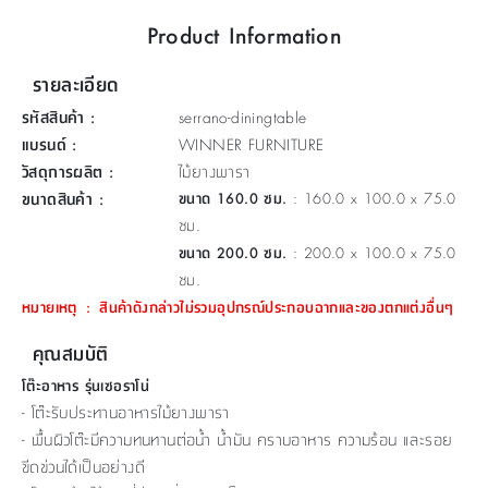
ที่
Product Information
วาง
ของ
รายละเอียด
อเนกประสงค์
รหัสสินค้า
:
serrano-diningtable
แบรนด์
:
WINNER FURNITURE
ถัง
วัสดุการผลิต
:
ไม้ยางพารา
น้ำ
ขนาดสินค้า
:
ขนาด 160.0 ซม.
: 160.0 x 100.0 x 75.0
ซม.
ขนาด 200.0 ซม.
: 200.0 x 100.0 x 75.0
ซม.
หมายเหตุ
:
สินค้าดังกล่าวไม่รวมอุปกรณ์ประกอบฉากและของตกแต่งอื่นๆ
คุณสมบัติ
โต๊ะอาหาร รุ่นเซอราโน่
- โต๊ะรับประทานอาหารไม้ยางพารา
- พื้นผิวโต๊ะมีความทนทานต่อน้ำ น้ำมัน คราบอาหาร ความร้อน และรอย
ขีดข่วนได้เป็นอย่างดี