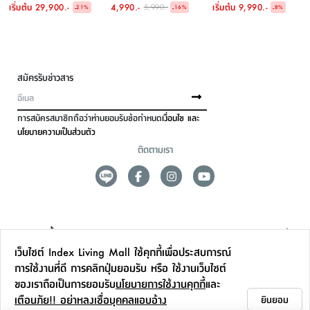
เริ่มต้น
29,900.-
4,990.-
เริ่มต้น
9,990.-
5,990.-
-
-
-
21
%
16
%
8
%
สมัครรับข่าวสาร
การสมัครสมาชิกถือว่าท่านยอมรับข้อกำหนด
เงื่อนไข และ
นโยบายความเป็นส่วนตัว
ติดตามเรา
ดูแลลูกค้า
เว็บไซต์ Index Living Mall ใช้คุกกี้เพื่อประสบการณ์
สาขาและการบริการ
การใช้งานที่ดี การคลิกปุ่มยอมรับ หรือ ใช้งานเว็บไซต์
ของเราถือเป็นการยอมรับ
นโยบายการใช้งานคุกกี้
และ
ข้อมูลเพิ่มเติม
เตือนภัย!! อย่าหลงเชื่อบุคคลแอบอ้าง
ยินยอม