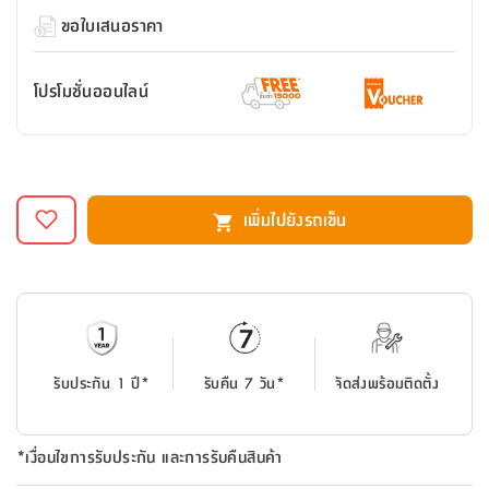
สตี
ใส่
สไลด์
น้ำ
ออฟฟิศ
ลิ้น
ขอใบเสนอราคา
เฟ่น&ส
รองเท้า
รุ่น
เก้าอี้
ชัก
เต
อุปกรณ์
วา
สตูล
สำนักงาน
ตะกร้า
ตัส
ภายใน
โน่
โปรโมชั่นออนไลน์
อเนกประสงค์
ห้องน้ำ
ตู้
ชุด
ลิ้น
กล่อง
ผ้า
ห้อง
ชัก
อเนกประสงค์
ขนหนู
นอน
และ
รุ่น
เพิ่มไปยังรถเข็น
ตู้
ชุด
เมล
ลิ้น
คลุม
เบิร์น
ชัก
อาบ
อเนกประสงค์
น้ำ
ชั้น
อุปกรณ์
รับประกัน 1 ปี*
รับคืน 7 วัน*
จัดส่งพร้อมติดตั้ง
วาง
อาบ
อเนกประสงค์
น้ำ
*เงื่อนไขการรับประกัน และการรับคืนสินค้า
ถาด
วาง