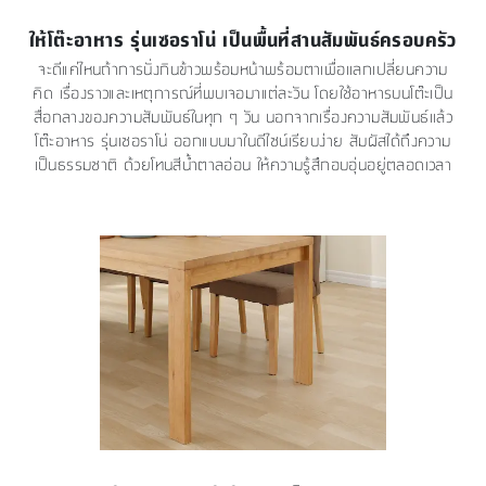
ให้โต๊ะอาหาร รุ่นเซอราโน่ เป็นพื้นที่สานสัมพันธ์ครอบครัว
จะดีแค่ไหนถ้าการนั่งกินข้าวพร้อมหน้าพร้อมตาเพื่อเเลกเปลี่ยนความ
คิด เรื่องราวและเหตุการณ์ที่พบเจอมาแต่ละวัน โดยใช้อาหารบนโต๊ะเป็น
สื่อกลางของความสัมพันธ์ในทุก ๆ วัน นอกจากเรื่องความสัมพันธ์เเล้ว
โต๊ะอาหาร รุ่นเซอราโน่ ออกแบบมาในดีไซน์เรียบง่าย สัมผัสได้ถึงความ
เป็นธรรมชาติ ด้วยโทนสีน้ำตาลอ่อน ให้ความรู้สึกอบอุ่นอยู่ตลอดเวลา