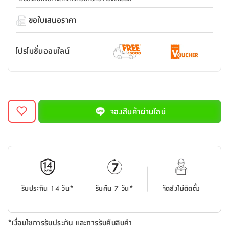
สตี
ใส่
สไลด์
น้ำ
ออฟฟิศ
ลิ้น
เฟ่น&ส
รองเท้า
รุ่น
ขอใบเสนอราคา
เก้าอี้
ชัก
เต
อุปกรณ์
วา
สตูล
สำนักงาน
ตะกร้า
ตัส
ภายใน
โน่
อเนกประสงค์
โปรโมชั่นออนไลน์
ห้องน้ำ
ตู้
ชุด
ลิ้น
กล่อง
ผ้า
ห้อง
ชัก
อเนกประสงค์
ขนหนู
นอน
และ
รุ่น
ตู้
ชุด
เมล
จองสินค้าผ่านไลน์
ลิ้น
คลุม
เบิร์น
ชัก
อาบ
อเนกประสงค์
น้ำ
ชั้น
อุปกรณ์
วาง
อาบ
รับประกัน 14 วัน*
รับคืน 7 วัน*
จัดส่งไม่ติดตั้ง
อเนกประสงค์
น้ำ
ถาด
*เงื่อนไขการรับประกัน และการรับคืนสินค้า
วาง