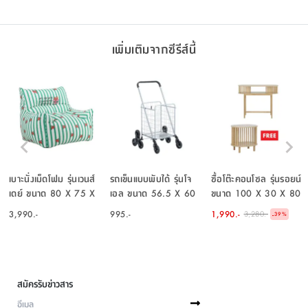
เพิ่มเติมจากซีรีส์นี้
เบาะนั่งเม็ดโฟม รุ่นเวนส์
รถเข็นแบบพับได้ รุ่นโจ
ซื้อโต๊ะคอนโซล รุ่นรอยน์
เดย์ ขนาด 80 X 75 X
เอล ขนาด 56.5 X 60
ขนาด 100 X 30 X 80
85 ซม. - คละสี
X 95.5 ซม. - สีเงิน
ซม. แถมฟรี! โต๊ะข้าง รุ่น
3,990.-
995.-
1,990.-
3,280.-
-
39
%
รอยน์ ขนาด 46 X 35 X
42 ซม.
สมัครรับข่าวสาร