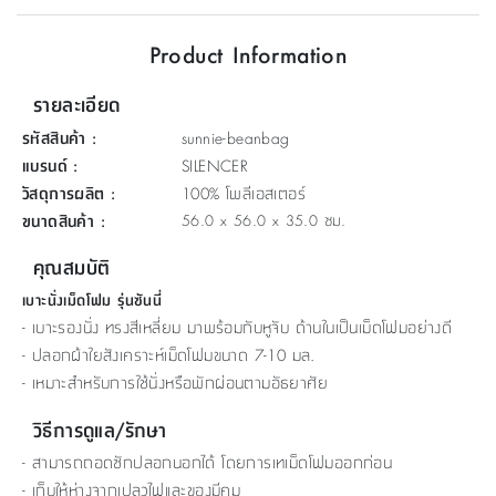
ที่
Product Information
วาง
ของ
รายละเอียด
อเนกประสงค์
รหัสสินค้า
:
sunnie-beanbag
ถัง
แบรนด์
:
SILENCER
น้ำ
วัสดุการผลิต
:
100% โพลีเอสเตอร์
ขนาดสินค้า
:
56.0 x 56.0 x 35.0 ซม.
คุณสมบัติ
เบาะนั่งเม็ดโฟม รุ่นซันนี่
- เบาะรองนั่ง ทรงสีเหลี่ยม มาพร้อมกับหูจับ ด้านในเป็นเม็ดโฟมอย่างดี
- ปลอกผ้าใยสังเคราะห์เม็ดโฟมขนาด 7-10 มล.
- เหมาะสำหรับการใช้นั่งหรือพักผ่อนตามอัธยาศัย
วิธีการดูแล/รักษา
- สามารถถอดซักปลอกนอกได้ โดยการเทเม็ดโฟมออกก่อน
- เก็บให้ห่างจากเปลวไฟและของมีคม