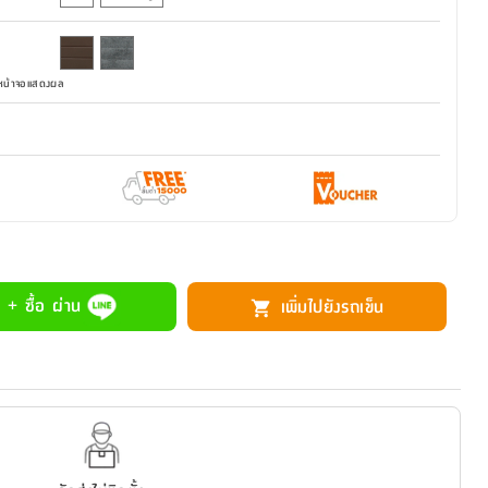
มหน้าจอแสดงผล
 + ซื้อ ผ่าน
เพิ่มไปยังรถเข็น