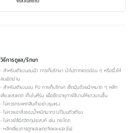
จัดส่งไม่ติดตั้ง
วิธีการดูแล/รักษา
- สำหรับเตียงนอนผ้า การเก็บรักษา นำไปตากแดดอ่อน ๆ หรือผึ่งให้
ลมพัดผ่าน
- สำหรับเตียงนอน PU การเก็บรักษา เช็ดฝุ่นด้วยผ้าหมาด ๆ หลีก
เลี่ยงแสงแดด เก็บในที่ร่ม เพื่อยืดอายุการใช้งานให้ยาวนานขึ้น
- ไม่ควรกระแทกสินค้าอย่างรุนแรง
- ไม่ควรเอาสิ่งของน้ำหนักมากวางไว้บนตัวเตียง
- ไม่ควรใช้ผิดวัตถุประสงค์ เช่น กระโดด
- หลีกเลี่ยงการถูกแสงแดดจัดและเปลวไฟ