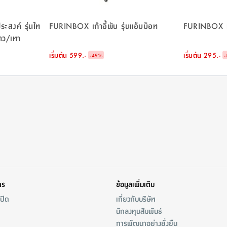
สงค์ รุ่นไท
FURINBOX เก้าอี้พับ รุ่นแอ็บบ็อท
FURINBOX เก้า
าว/เทา
เริ่มต้น
599.-
-
เริ่มต้น
295.-
-
49
%
าร
ข้อมูลเพิ่มเติม
/ปิด
เกี่ยวกับบริษัท
นักลงทุนสัมพันธ์
การพัฒนาอย่างยั่งยืน