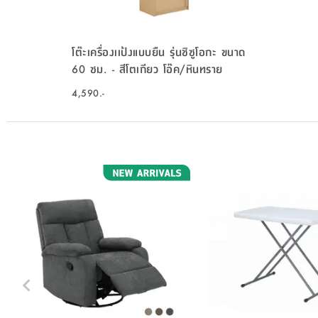
โต๊ะเครื่องเเป้งแบบยืน รุ่นชิซูโอกะ ขนาด
60 ซม. - สีโตเกียว โอ๊ค/หินทราย
4,590.-