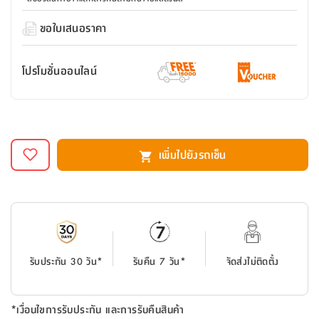
สตี
ใส่
สไลด์
น้ำ
ออฟฟิศ
ลิ้น
เฟ่น&ส
รองเท้า
รุ่น
ขอใบเสนอราคา
เก้าอี้
ชัก
เต
อุปกรณ์
วา
สตูล
สำนักงาน
ตะกร้า
ตัส
ภายใน
โน่
อเนกประสงค์
โปรโมชั่นออนไลน์
ห้องน้ำ
ตู้
ชุด
ลิ้น
กล่อง
ผ้า
ห้อง
ชัก
อเนกประสงค์
ขนหนู
นอน
และ
รุ่น
ตู้
เพิ่มไปยังรถเข็น
ชุด
เมล
ลิ้น
คลุม
เบิร์น
ชัก
อาบ
อเนกประสงค์
น้ำ
ชั้น
อุปกรณ์
วาง
อาบ
รับประกัน 30 วัน*
รับคืน 7 วัน*
จัดส่งไม่ติดตั้ง
อเนกประสงค์
น้ำ
ถาด
*เงื่อนไขการรับประกัน และการรับคืนสินค้า
วาง