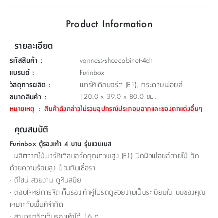
ที่
Product Information
วาง
ของ
รายละเอียด
อเนกประสงค์
รหัสสินค้า
:
vanness-shoecabinet-4dr
ถัง
แบรนด์
:
Furinbox
น้ำ
วัสดุการผลิต
:
พาร์ทิเคิลบอร์ด (E1), กระดาษฟอยล์
ขนาดสินค้า
:
120.0 x 39.0 x 80.0 ซม.
หมายเหตุ
:
สินค้าดังกล่าวไม่รวมอุปกรณ์ประกอบฉากและของตกแต่งอื่นๆ
คุณสมบัติ
Furinbox ตู้รองเท้า 4 บาน รุ่นแวนเนส
- ผลิตจากไม้พาร์ทิเคิลบอร์ดคุณภาพสูง (E1) ปิดผิวฟอยล์ลายไม้ อัด
ด้วยความร้อนสูง ป้องกันเชื้อรา
- ดีไซน์ สวยงาม ดูทันสมัย
- ตอบโจทย์การจัดเก็บรองเท้าคู่โปรดดูสวยงามเป็นระเบียบในแบบของคุณ
เหมาะกับพื้นที่จำกัด
- สามารถจัดเก็บรองเท้าได้ 16 คู่