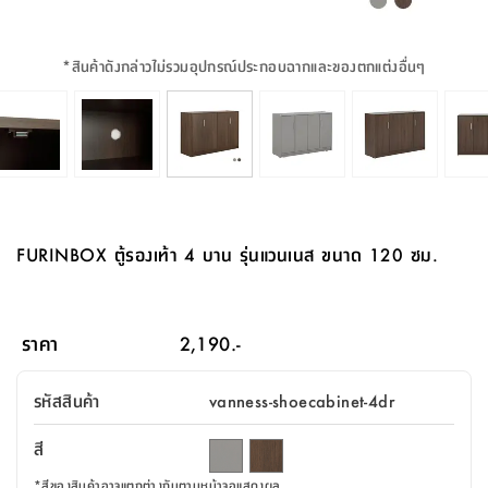
จบ
ฟุต
รูป
เม็ด
จัด
อุปกรณ์
ตกแต่ง
เครื่อง
โคม
อุปกรณ์
ตะกร้า
อาหาร
ของ
รุ่น
โมริ
โน่
ครัว
แป้ง
วาง
และ
นั่ง
อุปกรณ์
ใน
ตู้
โฟม
แต่ง
ถัง
ทำความ
โซฟา
สวน
ครัว
ไฟ
จัด
ผ้า
ใน
เพ
ซี
เล่น
และ
ปลอก
รูป
ซัก
ซี
สูง
สวน
ขยะ
สะอาด
ภาชนะ
ชุด
รุ่น
ระย้า
เก็บ
ห้องน้ำ
นเน่
รีส์
*
สินค้าดังกล่าวไม่รวมอุปกรณ์ประกอบฉากและของตกแต่งอื่นๆ
โต๊ะ
อุปกรณ์
อบ
ตู้
ผ้า
ปั้น
อุปกรณ์
โคม
รีส์
เก้าอี้
แบบ
จัด
ห้อง
จิ
สำหรับ
ข้าง
ห้อง
การ
รีด
แขวน
ตู้
นวม
ตกแต่ง
ราง
อุปกรณ์
ไฟ
พับ
หลอด
ใช้
เก็บ
กระจก
วา
นอน
นนี่
สำนักงาน
เตียง
เก็บ
เดิน
และ
ติด
เตี้ย
และ
ม่าน
ตกแต่ง
ห้อง
ไฟ
เท้า
อาหาร
ตั้ง
ซาบิ
รุ่น
ของ
ที่
เครื่อง
ทาง
หลอด
นอน
โต๊ะ
ผนัง
อุปกรณ์
พื้นที่
โซฟา
และ
กล่อง
เหยียบ
พื้น
ซี
ซี
ตู้
รอง
เบาะ
มือ
ไฟ
พับ
ตกแต่ง
ใน
อุปกรณ์
รุ่น
อุปกรณ์
ทิช
และ
รีส์
รีน
บริเวณ
ช่าง
ตู้
สำหรับ
นอน
รอง
ห้อง
สินค้า
สวน
ใน
โด
ชู่
กระจก
นอก
และ
นั่ง
ไซด์
ใช้
แจกัน
นั่ง
แนะนำ
ครัว
ชุด
มิ
ติด
FURINBOX ตู้รองเท้า 4 บาน รุ่นแวนเนส ขนาด 120 ซม.
บ้าน
ที่นอน
อุปกรณ์
เล่น
บอร์ด
ใน
พรม
ที่
ห้อง
เน็ก
ผนัง
และ
ปิคนิค
อุปกรณ์
ปรับปรุง
ครัว
ดัก
เก็บ
นอน
สวน
โต๊ะ
ตกแต่ง
ออกแบบ
บ้าน
และ
ฝุ่น
โซฟา
เครื่อง
ฝักบัว
รุ่น
ภาษา
ตู้
กลาง
ผนัง
ห้อง
รุ่น
สำอาง
/
เมล
ราคา
2,190.-
บิล
เสื้อผ้า
อาหาร
เคียร่
และ
สาย
ตัน
โต๊ะ
เครื่อง
ต์
ใน
ไทย
Eng
า
เครื่อง
ฉีด
รหัสสินค้า
vanness-shoecabinet-4dr
อิน
คอนโซล
หอม
แบบ
ตู้
ตู้
ประดับ
ชำระ
เฟอร์นิเจอร์
คุณ
สำนักงาน
โซฟา
เสื้อผ้า
/
สี
โต๊ะ
พรม
รุ่น
กล่อง
บาน
ก๊อก
ข้าง
ตู้
โฮม
*
สีของสินค้าอาจแตกต่างกันตามหน้าจอแสดงผล