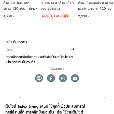
ตู้รองเท้า รุ่นเพรสตัน
FURINBOX ตู้รองเท้า 2
ตู้รองเท้าอเนกประสงค์ รุ่น
ขนาด 120 ซม. - สีขาว/
บาน รุ่นเทียน่า
เพรสตัน ขนาด 120 ซม.
เลอบาน่า โอ๊ค
- สีขาว/เลอบาน่า โอ๊ค
4,990.-
เริ่มต้น
1,450.-
9,990.-
-
51
%
สมัครรับข่าวสาร
การสมัครสมาชิกถือว่าท่านยอมรับข้อกำหนด
เงื่อนไข และ
นโยบายความเป็นส่วนตัว
ติดตามเรา
ดูแลลูกค้า
เว็บไซต์ Index Living Mall ใช้คุกกี้เพื่อประสบการณ์
สาขาและการบริการ
การใช้งานที่ดี การคลิกปุ่มยอมรับ หรือ ใช้งานเว็บไซต์