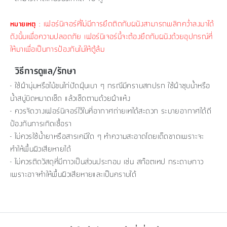
: เฟอร์นิเจอร์ที่ไม่มีการยึดติดกับผนังสามารถพลิกคว่ำลงมาได้
หมายเหตุ
ดังนั้นเพื่อความปลอดภัย เฟอร์นิเจอร์นี้จะต้องยึดกับผนังด้วยอุปกรณ์ที่
ให้มาเพื่อเป็นการป้องกันไม่ให้ตู้ล้ม
วิธีการดูแล/รักษา
- ใช้ผ้านุ่มหรือไม้ขนไก่ปัดฝุ่นเบา ๆ กรณีมีคราบสกปรก ใช้ผ้าชุบน้ำหรือ
น้ำสบู่บิดหมาดเช็ด แล้วเช็ดตามด้วยผ้าแห้ง
- ควรจัดวางเฟอร์นิเจอร์ไว้ในที่อากาศถ่ายเทได้สะดวก ระบายอากาศได้ดี
ป้องกันการเกิดเชื้อรา
- ไม่ควรใช้น้ำยาหรือสารเคมีใด ๆ ทำความสะอาดโดยเด็ดขาดเพราะจะ
ทำให้พื้นผิวเสียหายได้
- ไม่ควรติดวัสดุที่มีกาวเป็นส่วนประกอบ เช่น สก๊อตเทป กระดาษกาว
เพราะอาจทำให้พื้นผิวเสียหายและเป็นคราบได้