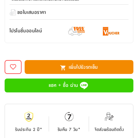
สตี
ใส่
สไลด์
น้ำ
ออฟฟิศ
ลิ้น
เฟ่น&ส
รองเท้า
รุ่น
ขอใบเสนอราคา
เก้าอี้
ชัก
เต
อุปกรณ์
วา
สตูล
สำนักงาน
ตะกร้า
ตัส
ภายใน
โน่
อเนกประสงค์
โปรโมชั่นออนไลน์
ห้องน้ำ
ตู้
ชุด
ลิ้น
กล่อง
ผ้า
ห้อง
ชัก
อเนกประสงค์
ขนหนู
นอน
และ
รุ่น
ตู้
เพิ่มไปยังรถเข็น
ชุด
เมล
ลิ้น
คลุม
เบิร์น
ชัก
อาบ
แชท + ซื้อ ผ่าน
อเนกประสงค์
น้ำ
ชั้น
อุปกรณ์
วาง
อาบ
อเนกประสงค์
น้ำ
รับประกัน 2 ปี*
รับคืน 7 วัน*
จัดส่งพร้อมติดตั้ง
ถาด
วาง