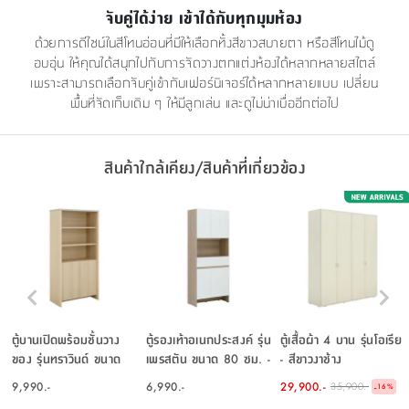
จับคู่ได้ง่าย เข้าได้กับทุกมุมห้อง
ด้วยการดีไซน์ในสีโทนอ่อนที่มีให้เลือกทั้งสีขาวสบายตา หรือสีโทนไม้ดู
อบอุ่น ให้คุณได้สนุกไปกับการจัดวางตกแต่งห้องได้หลากหลายสไตล์
เพราะสามารถเลือกจับคู่เข้ากับเฟอร์นิเจอร์ได้หลากหลายแบบ เปลี่ยน
พื้นที่จัดเก็บเดิม ๆ ให้มีลูกเล่น และดูไม่น่าเบื่ออีกต่อไป
สินค้าใกล้เคียง/สินค้าที่เกี่ยวข้อง
ตู้บานเปิดพร้อมชั้นวาง
ตู้รองเท้าอเนกประสงค์ รุ่น
ตู้เสื้อผ้า 4 บาน รุ่นโอเรีย
ของ รุ่นทราวินด์ ขนาด
เพรสตัน ขนาด 80 ซม. -
- สีขาวงาช้าง
90 ซม. - สีธรรมชาติ/เก
สีขาว/เลอบาน่า โอ๊ค
9,990.-
6,990.-
29,900.-
35,900.-
-
16
%
รย์ ทราเวอร์ทีน