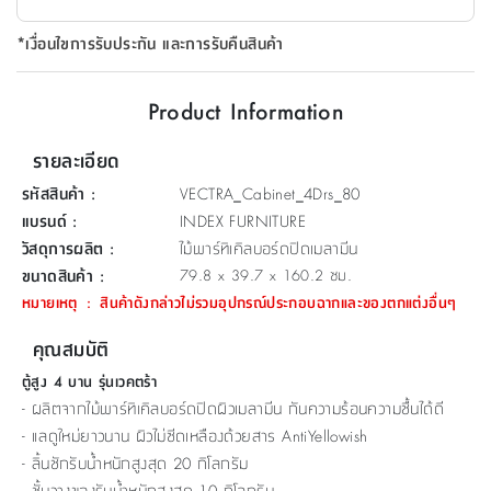
ที่
*เงื่อนไขการรับประกัน และการรับคืนสินค้า
วาง
ของ
อเนกประสงค์
Product Information
ถัง
รายละเอียด
น้ำ
รหัสสินค้า
:
VECTRA_Cabinet_4Drs_80
แบรนด์
:
INDEX FURNITURE
วัสดุการผลิต
:
ไม้พาร์ทิเคิลบอร์ดปิดเมลามีน
ขนาดสินค้า
:
79.8 x 39.7 x 160.2 ซม.
หมายเหตุ
:
สินค้าดังกล่าวไม่รวมอุปกรณ์ประกอบฉากและของตกแต่งอื่นๆ
คุณสมบัติ
ตู้สูง 4 บาน รุ่นเวคตร้า
- ผลิตจากไม้พาร์ทิเคิลบอร์ดปิดผิวเมลามีน กันความร้อนความชื้นได้ดี
- แลดูใหม่ยาวนาน ผิวไม่ซีดเหลืองด้วยสาร AntiYellowish
- ลิ้นชักรับน้ำหนักสูงสุด 20 กิโลกรัม
- ชั้นวางของรับน้ำหนักสูงสุด 10 กิโลกรัม