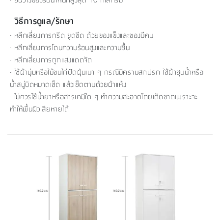
วิธีการดูแล/รักษา
- หลีกเลี่ยงการกรีด ขูดขีด ด้วยของแข็งและของมีคม
- หลีกเลี่ยงการโดนความร้อนสูงและความชื้น
- หลีกเลี่ยงการถูกแสงแดดจัด
- ใช้ผ้านุ่มหรือไม้ขนไก่ปัดฝุ่นเบา ๆ กรณีมีคราบสกปรก ใช้ผ้าชุบน้ำหรือ
น้ำสบู่บิดหมาดเช็ด แล้วเช็ดตามด้วยผ้าแห้ง
- ไม่ควรใช้น้ำยาหรือสารเคมีใด ๆ ทำความสะอาดโดยเด็ดขาดเพราะจะ
ทำให้พื้นผิวเสียหายได้