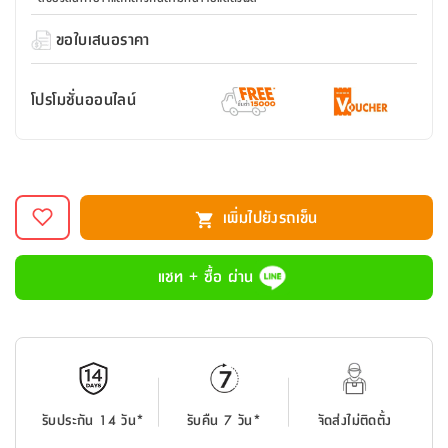
สตี
ใส่
สไลด์
น้ำ
ออฟฟิศ
ลิ้น
เฟ่น&ส
รองเท้า
รุ่น
ขอใบเสนอราคา
เก้าอี้
ชัก
เต
อุปกรณ์
วา
สตูล
สำนักงาน
ตะกร้า
ตัส
ภายใน
โน่
อเนกประสงค์
โปรโมชั่นออนไลน์
ห้องน้ำ
ตู้
ชุด
ลิ้น
กล่อง
ผ้า
ห้อง
ชัก
อเนกประสงค์
ขนหนู
นอน
และ
รุ่น
ตู้
เพิ่มไปยังรถเข็น
ชุด
เมล
ลิ้น
คลุม
เบิร์น
ชัก
อาบ
แชท + ซื้อ ผ่าน
อเนกประสงค์
น้ำ
ชั้น
อุปกรณ์
วาง
อาบ
อเนกประสงค์
น้ำ
รับประกัน 14 วัน*
รับคืน 7 วัน*
จัดส่งไม่ติดตั้ง
ถาด
วาง