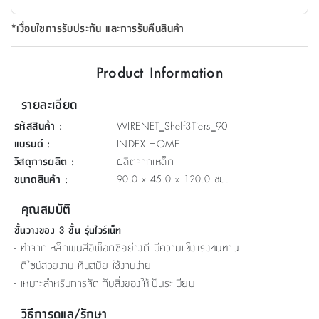
ที่
*เงื่อนไขการรับประกัน และการรับคืนสินค้า
วาง
ของ
อเนกประสงค์
Product Information
ถัง
รายละเอียด
น้ำ
รหัสสินค้า
:
WIRENET_Shelf3Tiers_90
แบรนด์
:
INDEX HOME
วัสดุการผลิต
:
ผลิตจากเหล็ก
ขนาดสินค้า
:
90.0 x 45.0 x 120.0 ซม.
คุณสมบัติ
ชั้นวางของ 3 ชั้น รุ่นไวร์เน็ท
- ทำจากเหล็กพ่นสีอีพ็อกซี่อย่างดี มีความแข็งแรงทนทาน
- ดีไซน์สวยงาม ทันสมัย ใช้งานง่าย
- เหมาะสำหรับการจัดเก็บสิ่งของให้เป็นระเบียบ
วิธีการดูแล/รักษา