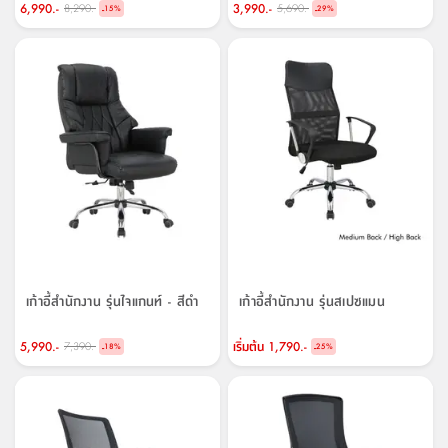
สตี
ใส่
สไลด์
น้ำ
6,990.-
3,990.-
8,290.-
5,690.-
-
-
15
%
29
%
ออฟฟิศ
ลิ้น
เฟ่น&ส
รองเท้า
รุ่น
เก้าอี้
ชัก
เต
อุปกรณ์
วา
สตูล
สำนักงาน
ตะกร้า
ตัส
ภายใน
โน่
อเนกประสงค์
ห้องน้ำ
ตู้
ชุด
ลิ้น
กล่อง
ผ้า
ห้อง
ชัก
อเนกประสงค์
ขนหนู
นอน
และ
รุ่น
ตู้
ชุด
เมล
ลิ้น
คลุม
เบิร์น
ชัก
อาบ
อเนกประสงค์
น้ำ
เก้าอี้สำนักงาน รุ่นไจแกนท์ - สีดำ
เก้าอี้สำนักงาน รุ่นสเปซแมน
ชั้น
อุปกรณ์
5,990.-
เริ่มต้น
1,790.-
7,390.-
-
-
18
%
25
%
วาง
อาบ
อเนกประสงค์
น้ำ
ถาด
วาง