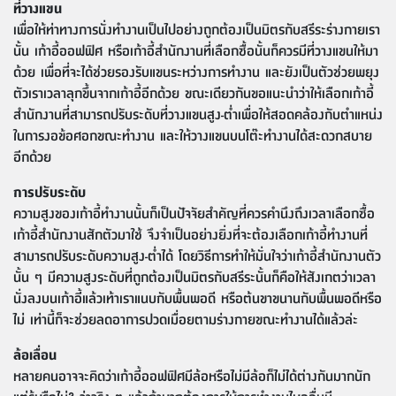
ที่วางแขน
เพื่อให้ท่าทางการนั่งทำงานเป็นไปอย่างถูกต้องเป็นมิตรกับสรีระร่างกายเรา
นั้น เก้าอี้ออฟฟิศ หรือเก้าอี้สำนักงานที่เลือกซื้อนั้นก็ควรมีที่วางแขนให้มา
ด้วย เพื่อที่จะได้ช่วยรองรับแขนระหว่างการทำงาน และยังเป็นตัวช่วยพยุง
ตัวเราเวลาลุกขึ้นจากเก้าอี้อีกด้วย ขณะเดียวกันขอแนะนำว่าให้เลือกเก้าอี้
สำนักงานที่สามารถปรับระดับที่วางแขนสูง-ต่ำเพื่อให้สอดคล้องกับตำแหน่ง
ในการงอข้อศอกขณะทำงาน และให้วางแขนบนโต๊ะทำงานได้สะดวกสบาย
อีกด้วย
การปรับระดับ
ความสูงของเก้าอี้ทำงานนั้นก็เป็นปัจจัยสำคัญที่ควรคำนึงถึงเวลาเลือกซื้อ
เก้าอี้สำนักงานสักตัวมาใช้ จึงจำเป็นอย่างยิ่งที่จะต้องเลือกเก้าอี้ทำงานที่
สามารถปรับระดับความสูง-ต่ำได้ โดยวิธีการทำให้มั่นใจว่าเก้าอี้สำนักงานตัว
นั้น ๆ มีความสูงระดับที่ถูกต้องเป็นมิตรกับสรีระนั้นก็คือให้สังเกตว่าเวลา
นั่งลงบนเก้าอี้แล้วเท้าเราแนบกับพื้นพอดี หรือต้นขาขนานกับพื้นพอดีหรือ
ไม่ เท่านี้ก็จะช่วยลดอาการปวดเมื่อยตามร่างกายขณะทำงานได้แล้วล่ะ
ล้อเลื่อน
หลายคนอาจจะคิดว่าเก้าอี้ออฟฟิศมีล้อหรือไม่มีล้อก็ไม่ได้ต่างกันมากนัก