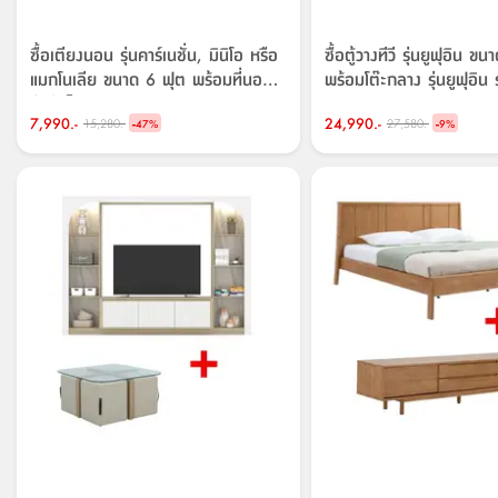
ซื้อเตียงนอน รุ่นคาร์เนชั่น, มินิโอ หรือ
ซื้อตู้วางทีวี รุ่นยูฟุอิน 
แมกโนเลีย ขนาด 6 ฟุต พร้อมที่นอน
พร้อมโต๊ะกลาง รุ่นยูฟุอิน
รุ่นรีแล็กเซอร์ ขนาด 6 ฟุต ราคาพิเศษ!
7,990.-
-
24,990.-
-
15,280.-
27,580.-
47
%
9
%