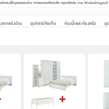
 อย่าหลงเชื่อบุคคลแอบอ้าง หากพบเจอหรือสงสัย กรุณาติดต่อ Line @indexlivingmal
งตกแต่งบ้าน
อุปกรณ์จัดเก็บ
ห้องน้ำและห้องครัว
อุ