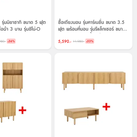
น รุ่นมิยาซากิ ขนาด 5 ฟุต
ซื้อเตียงนอน รุ่นคาร์เนชั่น ขนาด 3.5
ื้อผ้า 3 บาน รุ่นซิโน่-O
ฟุต พร้อมที่นอน รุ่นรีแล็กเซอร์ ขนาด
3.5 ฟุต หนา 8 นิ้ว พร้อมหมอน 1 ใบ
-
5,590.-
-
980.-
11,980.-
36
%
ราคาพิเศษ!
53
%