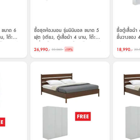
อล ขนาด 6
ซื้อชุดห้องนอน รุ่นมินิมอล ขนาด 5
ซื้อตู้เสื้อผ
าน, โต๊ะ
ฟุต (เตียง, ตู้เสื้อผ้า 4 บาน, โต๊ะ
ชั้นวางของ 4 
๊ะกลาง รุ่น
เครื่องแป้งแบบยืน) พร้อมโต๊ะกลาง รุ่น
26,990.-
-
18,990.-
33,560.-
20,
ราคาพิเศษ!
เมลโล ขนาด 105.5 ซม. ราคาพิเศษ!
19
%