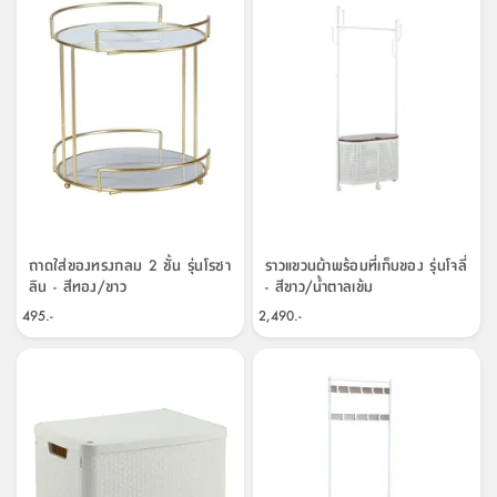
สตี
ใส่
สไลด์
น้ำ
ออฟฟิศ
ลิ้น
เฟ่น&ส
รองเท้า
รุ่น
เก้าอี้
ชัก
เต
อุปกรณ์
วา
สตูล
สำนักงาน
ตะกร้า
ตัส
ภายใน
โน่
อเนกประสงค์
ห้องน้ำ
ตู้
ชุด
ลิ้น
กล่อง
ผ้า
ห้อง
ชัก
อเนกประสงค์
ขนหนู
นอน
และ
รุ่น
ตู้
ชุด
เมล
ลิ้น
ถาดใส่ของทรงกลม 2 ชั้น รุ่นโรซา
ราวแขวนผ้าพร้อมที่เก็บของ รุ่นโจลี่
คลุม
เบิร์น
ลิน - สีทอง/ขาว
- สีขาว/น้ำตาลเข้ม
ชัก
อาบ
อเนกประสงค์
495.-
2,490.-
น้ำ
ชั้น
อุปกรณ์
วาง
อาบ
อเนกประสงค์
น้ำ
ถาด
วาง