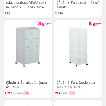
จบ
ฟุต
รูป
เม็ด
จัด
อุปกรณ์
ตกแต่ง
เครื่อง
โคม
อุปกรณ์
ตะกร้า
อาหาร
ของ
รุ่น
โมริ
โน่
กล่องอเนกประสงค์พับได้ รุ่นทา
ตู้ลิ้นชัก 4 ชั้น รุ่นเดลล่า - สีขาว/
ครัว
แป้ง
วาง
และ
นั่ง
อุปกรณ์
ใน
ตู้
โฟม
แต่ง
ถัง
ทำความ
โซฟา
สวน
ครัว
ไฟ
จัด
ผ้า
ใน
เพ
ซี
เกะ ขนาด 20.8 ลิตร - สีขาว/
ธรรมชาติ
เล่น
และ
ปลอก
รูป
ซัก
ธรรมชาติ
ซี
สูง
สวน
ขยะ
สะอาด
ภาชนะ
ชุด
รุ่น
ระย้า
เก็บ
ห้องน้ำ
นเน่
รีส์
125.-
2,290.-
โต๊ะ
อุปกรณ์
อบ
ตู้
ผ้า
ปั้น
อุปกรณ์
โคม
รีส์
เก้าอี้
แบบ
จัด
ห้อง
จิ
สำหรับ
ข้าง
ห้อง
การ
รีด
แขวน
ตู้
นวม
ตกแต่ง
ราง
อุปกรณ์
ไฟ
พับ
หลอด
ใช้
เก็บ
กระจก
วา
นอน
นนี่
สำนักงาน
เตียง
เก็บ
เดิน
และ
ติด
เตี้ย
และ
ม่าน
ตกแต่ง
ห้อง
ไฟ
เท้า
อาหาร
ตั้ง
ซาบิ
รุ่น
ของ
ที่
เครื่อง
ทาง
หลอด
นอน
โต๊ะ
ผนัง
อุปกรณ์
พื้นที่
โซฟา
และ
กล่อง
เหยียบ
พื้น
ซี
ซี
ตู้
รอง
เบาะ
มือ
ไฟ
พับ
ตกแต่ง
ใน
อุปกรณ์
รุ่น
อุปกรณ์
ทิช
และ
รีส์
รีน
บริเวณ
ช่าง
ตู้
สำหรับ
นอน
รอง
ห้อง
สินค้า
สวน
ใน
โด
ชู่
กระจก
นอก
และ
นั่ง
ไซด์
ใช้
แจกัน
นั่ง
แนะนำ
ครัว
ชุด
มิ
ติด
บ้าน
ที่นอน
อุปกรณ์
เล่น
บอร์ด
ใน
พรม
ที่
ห้อง
เน็ก
ผนัง
และ
ปิคนิค
อุปกรณ์
ปรับปรุง
ครัว
ดัก
เก็บ
นอน
สวน
โต๊ะ
ตกแต่ง
ออกแบบ
บ้าน
และ
ฝุ่น
โซฟา
เครื่อง
ฝักบัว
รุ่น
ภาษา
ตู้
กลาง
ผนัง
ห้อง
รุ่น
สำอาง
/
เมล
บิล
เสื้อผ้า
อาหาร
เคียร่
และ
สาย
ตัน
ตู้ลิ้นชัก 4 ชั้น พร้อมล้อ รุ่นเมล
ตู้ลิ้นชัก 5 ชั้น พร้อมล้อ รุ่นเอ
โต๊ะ
เครื่อง
ต์
ใน
ไทย
Eng
า
เครื่อง
ฉีด
ล่า - สีเบจ
เนล - สีขาว/ใสโปร่ง
อิน
คอนโซล
หอม
แบบ
ตู้
ตู้
ประดับ
ชำระ
1,790.-
799.-
1,990.-
995.-
-
-
เฟอร์นิเจอร์
10
%
19
%
คุณ
สำนักงาน
โซฟา
เสื้อผ้า
/
โต๊ะ
พรม
รุ่น
กล่อง
บาน
ก๊อก
ข้าง
ตู้
โฮม